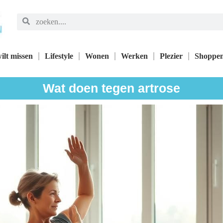
ilt missen
Lifestyle
Wonen
Werken
Plezier
Shoppe
Wat doen tegen artrose