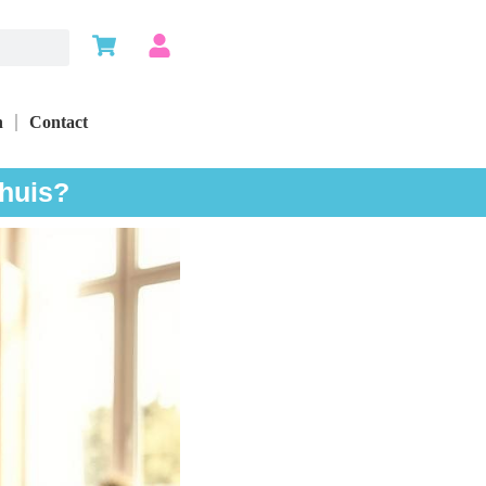
n
Contact
 huis?