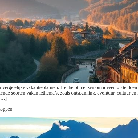
an onvergetelijke vakantieplannen. Het helpt mensen om ideeën op te doe
llende soorten vakantiethema’s, zoals ontspanning, avontuur, cultuur e
 […]
gtoppen