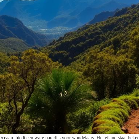
ceaan, biedt een ware paradijs voor wandelaars. Het eiland staat bek