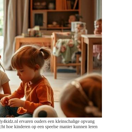
y4kidz.nl ervaren ouders een kleinschalige opvang
icht hoe kinderen op een speelse manier kunnen leren