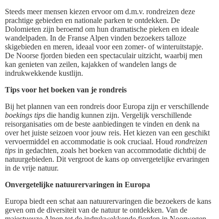
Steeds meer mensen kiezen ervoor om d.m.v. rondreizen deze
prachtige gebieden en nationale parken te ontdekken. De
Dolomieten zijn beroemd om hun dramatische pieken en ideale
wandelpaden. In de Franse Alpen vinden bezoekers talloze
skigebieden en meren, ideaal voor een zomer- of winteruitstapje.
De Noorse fjorden bieden een spectaculair uitzicht, waarbij men
kan genieten van zeilen, kajakken of wandelen langs de
indrukwekkende kustlijn.
Tips voor het boeken van je rondreis
Bij het plannen van een rondreis door Europa zijn er verschillende
boekings tips
die handig kunnen zijn. Vergelijk verschillende
reisorganisaties om de beste aanbiedingen te vinden en denk na
over het juiste seizoen voor jouw reis. Het kiezen van een geschikt
vervoermiddel en accommodatie is ook cruciaal. Houd
rondreizen
tips
in gedachten, zoals het boeken van accommodatie dichtbij de
natuurgebieden. Dit vergroot de kans op onvergetelijke ervaringen
in de vrije natuur.
Onvergetelijke natuurervaringen in Europa
Europa biedt een schat aan natuurervaringen die bezoekers de kans
geven om de diversiteit van de natuur te ontdekken. Van de
majestueuze Alpen tot de indrukwekkende fjorden in Noorwegen,