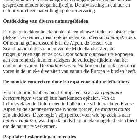
gesproken minder toegankelijk zijn. De afwisseling in cultuur en
natuur vormt een aanvulling op de reiservaring.
Ontdekking van diverse natuurgebieden
Europa ontdekken betekent niet alleen nieuwe steden of historische
plekken verkennen, maar ook genieten van
diverse natuurgebieden
.
Of men nu geïnteresseerd is in de Alpen, de bossen van
Scandinavië of de stranden van de Middellandse Zee, de
mogelijkheden zijn eindeloos. Door
natuur ontdekken
te koppelen
aan een rondreis, kunnen reizigers de volledige rijkdom van het
continent ervaren. De
rondreis voordelen
komen dan ook sterk naar
voren in de unieke diversiteit van natuur die Europa te bieden heeft.
De mooiste rondreizen door Europa voor natuurliefhebbers
Voor natuurliefhebbers biedt Europa een scala aan
populaire
bestemmingen
waar zij hun hart kunnen ophalen. Van de
indrukwekkende Dolomieten in Italië tot de schilderachtige Franse
Alpen en de adembenemende Noorse fjorden, de
rondreis routes
zijn eindeloos. Deze regio’s zijn perfect voor wie op zoek is naar
natuuravonturen
, waarbij elk landschap unieke mogelijkheden biedt
om de natuur te verkennen.
Populaire bestemmingen en routes