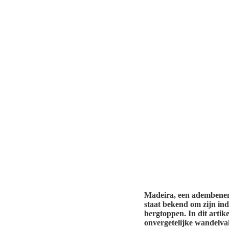
Madeira, een adembeneme
staat bekend om zijn in
bergtoppen. In dit arti
onvergetelijke wandelvak