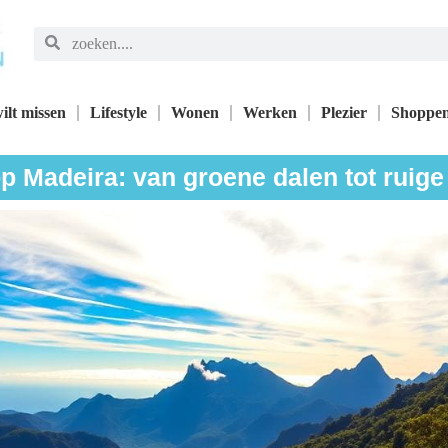
ilt missen
Lifestyle
Wonen
Werken
Plezier
Shoppe
 Madeira: van groene dalen tot ruig