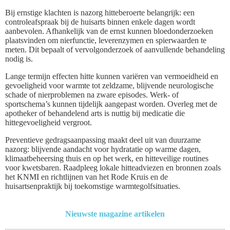
Bij ernstige klachten is nazorg hitteberoerte belangrijk: een
controleafspraak bij de huisarts binnen enkele dagen wordt
aanbevolen. Afhankelijk van de ernst kunnen bloedonderzoeken
plaatsvinden om nierfunctie, leverenzymen en spierwaarden te
meten. Dit bepaalt of vervolgonderzoek of aanvullende behandeling
nodig is.
Lange termijn effecten hitte kunnen variëren van vermoeidheid en
gevoeligheid voor warmte tot zeldzame, blijvende neurologische
schade of nierproblemen na zware episodes. Werk- of
sportschema’s kunnen tijdelijk aangepast worden. Overleg met de
apotheker of behandelend arts is nuttig bij medicatie die
hittegevoeligheid vergroot.
Preventieve gedragsaanpassing maakt deel uit van duurzame
nazorg: blijvende aandacht voor hydratatie op warme dagen,
klimaatbeheersing thuis en op het werk, en hitteveilige routines
voor kwetsbaren. Raadpleeg lokale hitteadviezen en bronnen zoals
het KNMI en richtlijnen van het Rode Kruis en de
huisartsenpraktijk bij toekomstige warmtegolfsituaties.
Nieuwste magazine artikelen