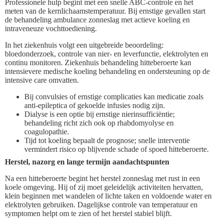
Professionele hulp begint met een snelle ABC-controle en het
meten van de kernlichaamstemperatuur. Bij ernstige gevallen start
de behandeling ambulance zonneslag met actieve koeling en
intraveneuze vochttoediening.
In het ziekenhuis volgt een uitgebreide beoordeling:
bloedonderzoek, controle van nier- en leverfunctie, elektrolyten en
continu monitoren. Ziekenhuis behandeling hitteberoerte kan
intensievere medische koeling behandeling en ondersteuning op de
intensive care omvatten.
Bij convulsies of ernstige complicaties kan medicatie zoals
anti-epileptica of gekoelde infusies nodig zijn.
Dialyse is een optie bij ernstige nierinsufficiëntie;
behandeling richt zich ook op rhabdomyolyse en
coagulopathie.
Tijd tot koeling bepaalt de prognose; snelle interventie
vermindert risico op blijvende schade of spoed hitteberoerte.
Herstel, nazorg en lange termijn aandachtspunten
Na een hitteberoerte begint het herstel zonneslag met rust in een
koele omgeving. Hij of zij moet geleidelijk activiteiten hervatten,
klein beginnen met wandelen of lichte taken en voldoende water en
elektrolyten gebruiken. Dagelijkse controle van temperatuur en
symptomen helpt om te zien of het herstel stabiel blijft.