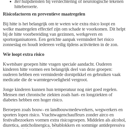
Bel
hulpdiensten bij verslechtering of neurologische tekenen
hitteberoerte.
Risicofactoren en preventieve maatregelen
Bij hitte is het belangrijk om te weten wie extra risico loopt en
welke maatregelen effectief zijn om schade te voorkomen. Dit helpt
bij de hitte voorbereiding van gezinnen, werkgevers en
sportorganisatoren. Een gerichte aanpak vermindert het risico
zonneslag en houdt iedereen veilig tijdens activiteiten in de zon.
Wie loopt extra risico
Kwetsbare groepen hitte vragen speciale aandacht. Ouderen
kinderen hitte vormen een belangrijk deel van deze groepen:
ouderen hebben een verminderde dorstprikkel en gebruiken vaak
medicatie die de warmtegevoeligheid vergroot.
Jonge kinderen kunnen hun temperatuur nog niet goed regelen.
Mensen met chronische ziekten zoals hart- en longziekten of
diabetes hebben een hoger risico.
Beroepen zoals bouw- en landbouwmedewerkers, wegwerkers en
sporters lopen risico. Vrachtwagenchauffeurs zonder airco en
festivalbezoekers vormen extra risicogroepen. Middelen als alcohol,
diuretica, anticholinergica, bètablokkers en sommige antidepressiva