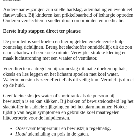
Andere aanwijzingen zijn snelle hartslag, ademhaling en eventueel
flauwvallen. Bij kinderen kan prikkelbaarheid of lethargie optreden.
Ouderen verslechteren sneller door comorbiditeit en medicatie.
Eerste hulp stappen direct ter plaatse
De prioriteit is snel koelen en hierbij gelden enkele eerste hulp
zonneslag richtlijnen. Breng het slachtoffer onmiddellijk uit de zon
naar schaduw of een koele ruimte. Verwijder strakke kleding en
maak luchtstroming met een waaier of ventilator.
Voer directe maatregelen bij zonneslag uit: natte doeken op hals,
oksels en lies leggen en het lichaam spoelen met koel water.
Waterimmersion is zeer effectief als dit veilig kan. Vermijd ijs direct
op de huid.
Geef kleine slokjes water of sportdrank als de persoon bij
bewustzijn is en kan slikken. Bij braken of bewusteloosheid leg het
slachtoffer in stabiele zijligging en bel het alarmnummer. Noteer
tijdstip van begin symptomen en gebruikte koel maatregelen
hitteberoerte voor de hulpdiensten.
Observeer
temperatuur en bewustzijn regelmatig.
Houd
ademhaling en pols in de gaten.