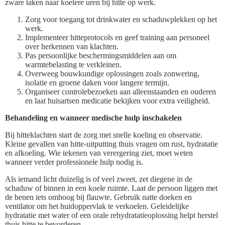
zware taken naar koelere uren bij hitte op werk.
Zorg voor toegang tot drinkwater en schaduwplekken op het
werk.
Implementeer hitteprotocols en geef training aan personeel
over herkennen van klachten.
Pas persoonlijke beschermingsmiddelen aan om
warmtebelasting te verkleinen.
Overweeg bouwkundige oplossingen zoals zonwering,
isolatie en groene daken voor langere termijn.
Organiseer controlebezoeken aan alleenstaanden en ouderen
en laat huisartsen medicatie bekijken voor extra veiligheid.
Behandeling en wanneer medische hulp inschakelen
Bij hitteklachten start de zorg met snelle koeling en observatie.
Kleine gevallen van hitte-uitputting thuis vragen om rust, hydratatie
en afkoeling. Wie tekenen van verergering ziet, moet weten
wanneer verder professionele hulp nodig is.
Als iemand licht duizelig is of veel zweet, zet diegene in de
schaduw of binnen in een koele ruimte. Laat de persoon liggen met
de benen iets omhoog bij flauwte. Gebruik natte doeken en
ventilator om het huidoppervlak te verkoelen. Geleidelijke
hydratatie met water of een orale rehydratatieoplossing helpt herstel
thuis hitte te bevorderen.