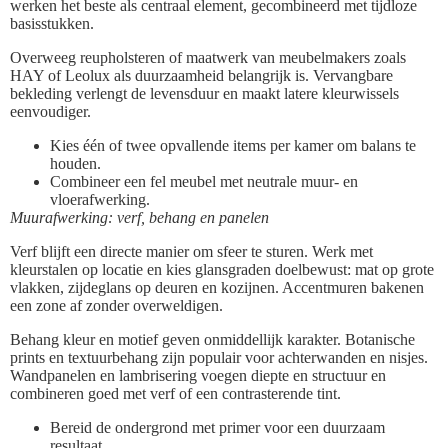
werken het beste als centraal element, gecombineerd met tijdloze
basisstukken.
Overweeg reupholsteren of maatwerk van meubelmakers zoals
HAY of Leolux als duurzaamheid belangrijk is. Vervangbare
bekleding verlengt de levensduur en maakt latere kleurwissels
eenvoudiger.
Kies één of twee opvallende items per kamer om balans te
houden.
Combineer een fel meubel met neutrale muur- en
vloerafwerking.
Muurafwerking: verf, behang en panelen
Verf blijft een directe manier om sfeer te sturen. Werk met
kleurstalen op locatie en kies glansgraden doelbewust: mat op grote
vlakken, zijdeglans op deuren en kozijnen. Accentmuren bakenen
een zone af zonder overweldigen.
Behang kleur en motief geven onmiddellijk karakter. Botanische
prints en textuurbehang zijn populair voor achterwanden en nisjes.
Wandpanelen en lambrisering voegen diepte en structuur en
combineren goed met verf of een contrasterende tint.
Bereid de ondergrond met primer voor een duurzaam
resultaat.