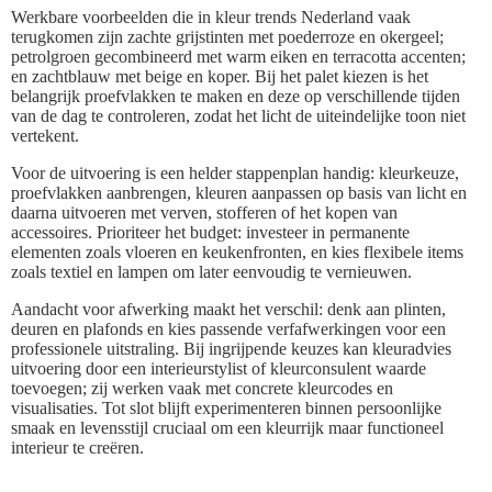
Werkbare voorbeelden die in kleur trends Nederland vaak
terugkomen zijn zachte grijstinten met poederroze en okergeel;
petrolgroen gecombineerd met warm eiken en terracotta accenten;
en zachtblauw met beige en koper. Bij het palet kiezen is het
belangrijk proefvlakken te maken en deze op verschillende tijden
van de dag te controleren, zodat het licht de uiteindelijke toon niet
vertekent.
Voor de uitvoering is een helder stappenplan handig: kleurkeuze,
proefvlakken aanbrengen, kleuren aanpassen op basis van licht en
daarna uitvoeren met verven, stofferen of het kopen van
accessoires. Prioriteer het budget: investeer in permanente
elementen zoals vloeren en keukenfronten, en kies flexibele items
zoals textiel en lampen om later eenvoudig te vernieuwen.
Aandacht voor afwerking maakt het verschil: denk aan plinten,
deuren en plafonds en kies passende verfafwerkingen voor een
professionele uitstraling. Bij ingrijpende keuzes kan kleuradvies
uitvoering door een interieurstylist of kleurconsulent waarde
toevoegen; zij werken vaak met concrete kleurcodes en
visualisaties. Tot slot blijft experimenteren binnen persoonlijke
smaak en levensstijl cruciaal om een kleurrijk maar functioneel
interieur te creëren.