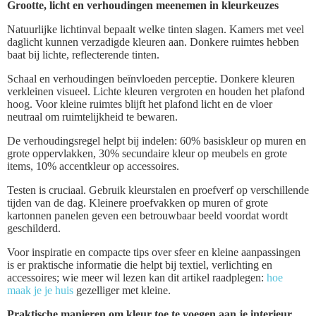
Grootte, licht en verhoudingen meenemen in kleurkeuzes
Natuurlijke lichtinval bepaalt welke tinten slagen. Kamers met veel
daglicht kunnen verzadigde kleuren aan. Donkere ruimtes hebben
baat bij lichte, reflecterende tinten.
Schaal en verhoudingen beïnvloeden perceptie. Donkere kleuren
verkleinen visueel. Lichte kleuren vergroten en houden het plafond
hoog. Voor kleine ruimtes blijft het plafond licht en de vloer
neutraal om ruimtelijkheid te bewaren.
De verhoudingsregel helpt bij indelen: 60% basiskleur op muren en
grote oppervlakken, 30% secundaire kleur op meubels en grote
items, 10% accentkleur op accessoires.
Testen is cruciaal. Gebruik kleurstalen en proefverf op verschillende
tijden van de dag. Kleinere proefvakken op muren of grote
kartonnen panelen geven een betrouwbaar beeld voordat wordt
geschilderd.
Voor inspiratie en compacte tips over sfeer en kleine aanpassingen
is er praktische informatie die helpt bij textiel, verlichting en
accessoires; wie meer wil lezen kan dit artikel raadplegen:
hoe
maak je je huis
gezelliger met kleine.
Praktische manieren om kleur toe te voegen aan je interieur