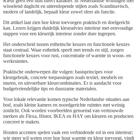
Kleur geeft een huis direct karakter. In Nederlandse woningen met
wisselend daglicht en uiteenlopende stijlen zoals Scandinavisch,
modern of landelijk, bepaalt kleur zowel sfeer als functie.
Dit artikel laat zien hoe kleur toevoegen praktisch en doelgericht
kan. Lezers krijgen duidelijk kleuradvies interieur met eenvoudige
stappen voor een kleurrijk interieur zonder dure ingrepen.
Het onderscheid tussen esthetische keuzes en functionele keuzes
staat centraal. Waar esthetiek speelt met trends en stijl, zorgen
functionele keuzes voor rust, concentratie of warmte in woon- en
werkruimtes.
Praktische onderwerpen die volgen: basisprincipes voor
kleurgebruik, concrete toepassingen zoals textiel, meubels en
muren, en uitvoerbare kleurcombinaties. Er is aandacht voor
budgetvriendelijke tips en duurzame materialen.
Voor lokale relevantie komen typische Nederlandse situaties aan
bod, zoals kleine kamers en noordgerichte ruimtes met weinig
zonlicht. Ook worden voorbeelden genoemd van vertrouwde
merken als Flexa, Histor, IKEA en HAY om kleuren en producten
concreet te maken.
Houten accenten spelen vaak een verbindende rol in een interieur;
wie meer wil weten over hoe hout warmte en kleur toevoegt, vindt