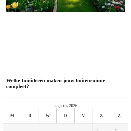
Welke tuinideeën maken jouw buitenruimte
compleet?
augustus 2026
M
D
W
D
V
Z
Z
1
2