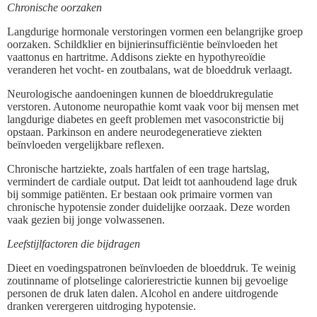
Chronische oorzaken
Langdurige hormonale verstoringen vormen een belangrijke groep
oorzaken. Schildklier en bijnierinsufficiëntie beïnvloeden het
vaattonus en hartritme. Addisons ziekte en hypothyreoïdie
veranderen het vocht- en zoutbalans, wat de bloeddruk verlaagt.
Neurologische aandoeningen kunnen de bloeddrukregulatie
verstoren. Autonome neuropathie komt vaak voor bij mensen met
langdurige diabetes en geeft problemen met vasoconstrictie bij
opstaan. Parkinson en andere neurodegeneratieve ziekten
beïnvloeden vergelijkbare reflexen.
Chronische hartziekte, zoals hartfalen of een trage hartslag,
vermindert de cardiale output. Dat leidt tot aanhoudend lage druk
bij sommige patiënten. Er bestaan ook primaire vormen van
chronische hypotensie zonder duidelijke oorzaak. Deze worden
vaak gezien bij jonge volwassenen.
Leefstijlfactoren die bijdragen
Dieet en voedingspatronen beïnvloeden de bloeddruk. Te weinig
zoutinname of plotselinge calorierestrictie kunnen bij gevoelige
personen de druk laten dalen. Alcohol en andere uitdrogende
dranken verergeren uitdroging hypotensie.