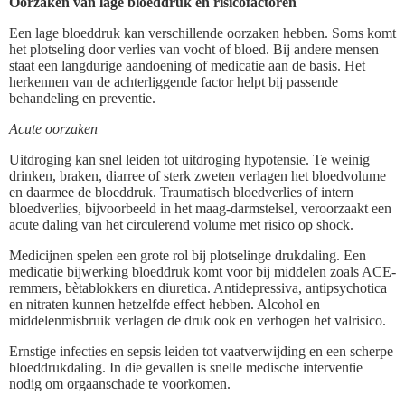
Oorzaken van lage bloeddruk en risicofactoren
Een lage bloeddruk kan verschillende oorzaken hebben. Soms komt
het plotseling door verlies van vocht of bloed. Bij andere mensen
staat een langdurige aandoening of medicatie aan de basis. Het
herkennen van de achterliggende factor helpt bij passende
behandeling en preventie.
Acute oorzaken
Uitdroging kan snel leiden tot uitdroging hypotensie. Te weinig
drinken, braken, diarree of sterk zweten verlagen het bloedvolume
en daarmee de bloeddruk. Traumatisch bloedverlies of intern
bloedverlies, bijvoorbeeld in het maag-darmstelsel, veroorzaakt een
acute daling van het circulerend volume met risico op shock.
Medicijnen spelen een grote rol bij plotselinge drukdaling. Een
medicatie bijwerking bloeddruk komt voor bij middelen zoals ACE-
remmers, bètablokkers en diuretica. Antidepressiva, antipsychotica
en nitraten kunnen hetzelfde effect hebben. Alcohol en
middelenmisbruik verlagen de druk ook en verhogen het valrisico.
Ernstige infecties en sepsis leiden tot vaatverwijding en een scherpe
bloeddrukdaling. In die gevallen is snelle medische interventie
nodig om orgaanschade te voorkomen.