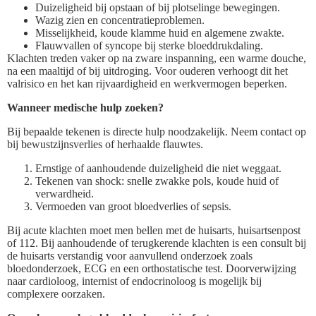
Duizeligheid bij opstaan of bij plotselinge bewegingen.
Wazig zien en concentratieproblemen.
Misselijkheid, koude klamme huid en algemene zwakte.
Flauwvallen of syncope bij sterke bloeddrukdaling.
Klachten treden vaker op na zware inspanning, een warme douche,
na een maaltijd of bij uitdroging. Voor ouderen verhoogt dit het
valrisico en het kan rijvaardigheid en werkvermogen beperken.
Wanneer medische hulp zoeken?
Bij bepaalde tekenen is directe hulp noodzakelijk. Neem contact op
bij bewustzijnsverlies of herhaalde flauwtes.
Ernstige of aanhoudende duizeligheid die niet weggaat.
Tekenen van shock: snelle zwakke pols, koude huid of
verwardheid.
Vermoeden van groot bloedverlies of sepsis.
Bij acute klachten moet men bellen met de huisarts, huisartsenpost
of 112. Bij aanhoudende of terugkerende klachten is een consult bij
de huisarts verstandig voor aanvullend onderzoek zoals
bloedonderzoek, ECG en een orthostatische test. Doorverwijzing
naar cardioloog, internist of endocrinoloog is mogelijk bij
complexere oorzaken.