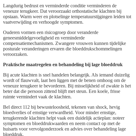
Langdurig bedrust en verminderde conditie verminderen de
veneuze terugkeer. Dat veroorzaakt orthostatische klachten bij
opstaan. Warm weer en plotselinge temperatuurstijgingen leiden tot
vaatverwijding en verhoogde symptomen.
Ouderen vormen een risicogroep door veranderde
geneesmiddelgevoeligheid en verminderde
compensatiemechanismen. Zwangere vrouwen kunnen tijdelijke
posturale veranderingen ervaren die bloeddrukschommelingen
veroorzaken.
Praktische maatregelen en behandeling bij lage bloeddruk
Bij acute klachten is snel handelen belangrijk. Als iemand duizelig
wordt of flauwvalt, laat hen liggen met de benen omhoog om de
veneuze terugkeer te bevorderen. Bij misselijkheid of zwakte is het
beter dat die persoon zittend blijft met steun. Een koele, frisse
ruimte vermindert vaak de klachten.
Bel direct 112 bij bewusteloosheid, tekenen van shock, hevig
bloedverlies of ernstige verwardheid. Voor minder ernstige,
terugkerende klachten helpt vaak een duidelijk actieplan: noteer
symptomen en bloeddrukwaarden en neem contact op met de
huisarts voor vervolgonderzoek en advies over behandeling lage
bloeddruk.