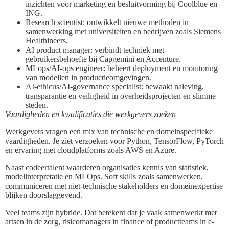
inzichten voor marketing en besluitvorming bij Coolblue en
ING.
Research scientist: ontwikkelt nieuwe methoden in
samenwerking met universiteiten en bedrijven zoals Siemens
Healthineers.
AI product manager: verbindt techniek met
gebruikersbehoefte bij Capgemini en Accenture.
MLops/AI-ops engineer: beheert deployment en monitoring
van modellen in productieomgevingen.
AI-ethicus/AI-governance specialist: bewaakt naleving,
transparantie en veiligheid in overheidsprojecten en slimme
steden.
Vaardigheden en kwalificaties die werkgevers zoeken
Werkgevers vragen een mix van technische en domeinspecifieke
vaardigheden. Je ziet verzoeken voor Python, TensorFlow, PyTorch
en ervaring met cloudplatforms zoals AWS en Azure.
Naast codeertalent waarderen organisaties kennis van statistiek,
modelinterpretatie en MLOps. Soft skills zoals samenwerken,
communiceren met niet-technische stakeholders en domeinexpertise
blijken doorslaggevend.
Veel teams zijn hybride. Dat betekent dat je vaak samenwerkt met
artsen in de zorg, risicomanagers in finance of productteams in e-