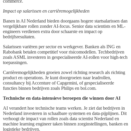
commerce.
Impact op salarissen en carrièremogelijkheden
Banen in AI Nederland bieden doorgaans hogere startsalarissen dan
vergelijkbare rollen zonder AI-focus. Senior data scientists en ML-
engineers verdienen extra door schaarste en impact op
bedrijfsresultaten.
Salarissen variëren per sector en werkgever. Banken als ING en
Rabobank betalen competitief voor risicomodellen. Techbedrijven
zoals ASML investeren in gespecialiseerde AI-rollen voor high-tech
toepassingen.
Carrièremogelijkheden groeien zowel richting research als richting
product en operations. Je kunt doorgroeien naar leadrollen,
consultancy bij Accenture of Capgemini, of gespecialiseerde
functies binnen bedrijven zoals Philips en bol.com.
Technische en data-intensieve beroepen die winnen door AI
AI verandert hoe technische teams werken. Je ziet dat bedrijven in
Nederland investeren in schaalbare systemen en data-pijplijnen. Dit
verhoogt de impact van rollen zoals data scientist Nederland en
machine learning engineer taken binnen zorginstellingen, banken en
logistieke bedrijven.