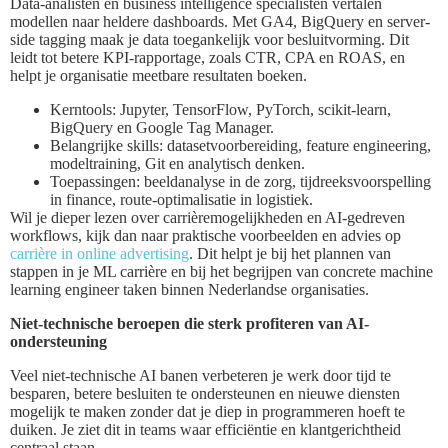
Data-analisten en business intelligence specialisten vertalen
modellen naar heldere dashboards. Met GA4, BigQuery en server-
side tagging maak je data toegankelijk voor besluitvorming. Dit
leidt tot betere KPI-rapportage, zoals CTR, CPA en ROAS, en
helpt je organisatie meetbare resultaten boeken.
Kerntools: Jupyter, TensorFlow, PyTorch, scikit-learn,
BigQuery en Google Tag Manager.
Belangrijke skills: datasetvoorbereiding, feature engineering,
modeltraining, Git en analytisch denken.
Toepassingen: beeldanalyse in de zorg, tijdreeksvoorspelling
in finance, route-optimalisatie in logistiek.
Wil je dieper lezen over carrièremogelijkheden en AI-gedreven
workflows, kijk dan naar praktische voorbeelden en advies op
carrière in online advertising
. Dit helpt je bij het plannen van
stappen in je ML carrière en bij het begrijpen van concrete machine
learning engineer taken binnen Nederlandse organisaties.
Niet-technische beroepen die sterk profiteren van AI-
ondersteuning
Veel niet-technische AI banen verbeteren je werk door tijd te
besparen, betere besluiten te ondersteunen en nieuwe diensten
mogelijk te maken zonder dat je diep in programmeren hoeft te
duiken. Je ziet dit in teams waar efficiëntie en klantgerichtheid
centraal staan.