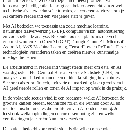
In dit artikel lees je welke beroepen het meest profiteren van
kunstmatige intelligentie. Je krijgt een helder overzicht van zowel
technische als niet-technische functies, en concrete adviezen om je
AI carrière Nederland een vliegende start te geven.
Met AI bedoelen we toepassingen zoals machine learning,
natuurlijke taalverwerking (NLP), computer vision, automatisering
en voorspellende analyse. Bekende tools en platforms die veel
gebruikt worden zijn OpenAI (GPT), Google Cloud AI, Microsoft
Azure AI, AWS Machine Learning, TensorFlow en PyTorch. Deze
technologieën veranderen taken en creëren nieuwe kunstmatige
intelligentie banen.
De arbeidsmarkt in Nederland vraagt steeds meer om data- en AI-
vaardigheden. Het Centraal Bureau voor de Statistiek (CBS) en
analyses van LinkedIn tonen een duidelijke stijging in vacatures.
Sectoren als zorg, fintech, industrie en marketing laten groei zien in
AI-gerelateerde rollen en tonen de AI impact op werk in de praktijk.
In de volgende secties vind je een roadmap: welke AI beroepen de
grootste kansen bieden, technische rollen die winnen door AI en
niet-technische functies die profiteren van AI-ondersteuning. Je
leest ook welke opleidingen en cursussen nuttig zijn en welke
certificeringen je carrière kunnen versterken.
Dit stuk is bedoeld voor professionals die willen omscholen,