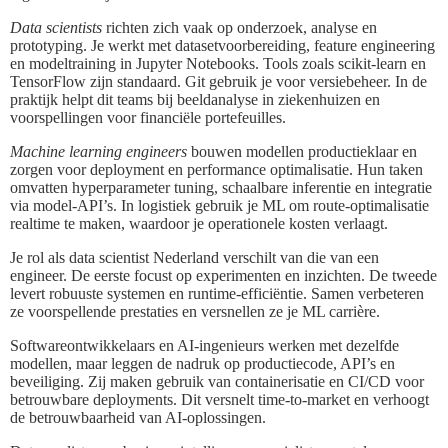
Data scientists
richten zich vaak op onderzoek, analyse en
prototyping. Je werkt met datasetvoorbereiding, feature engineering
en modeltraining in Jupyter Notebooks. Tools zoals scikit-learn en
TensorFlow zijn standaard. Git gebruik je voor versiebeheer. In de
praktijk helpt dit teams bij beeldanalyse in ziekenhuizen en
voorspellingen voor financiële portefeuilles.
Machine learning engineers
bouwen modellen productieklaar en
zorgen voor deployment en performance optimalisatie. Hun taken
omvatten hyperparameter tuning, schaalbare inferentie en integratie
via model-API’s. In logistiek gebruik je ML om route-optimalisatie
realtime te maken, waardoor je operationele kosten verlaagt.
Je rol als data scientist Nederland verschilt van die van een
engineer. De eerste focust op experimenten en inzichten. De tweede
levert robuuste systemen en runtime-efficiëntie. Samen verbeteren
ze voorspellende prestaties en versnellen ze je ML carrière.
Softwareontwikkelaars en AI-ingenieurs werken met dezelfde
modellen, maar leggen de nadruk op productiecode, API’s en
beveiliging. Zij maken gebruik van containerisatie en CI/CD voor
betrouwbare deployments. Dit versnelt time-to-market en verhoogt
de betrouwbaarheid van AI-oplossingen.