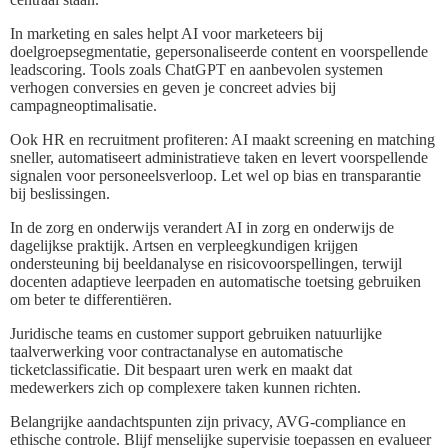
In marketing en sales helpt AI voor marketeers bij
doelgroepsegmentatie, gepersonaliseerde content en voorspellende
leadscoring. Tools zoals ChatGPT en aanbevolen systemen
verhogen conversies en geven je concreet advies bij
campagneoptimalisatie.
Ook HR en recruitment profiteren: AI maakt screening en matching
sneller, automatiseert administratieve taken en levert voorspellende
signalen voor personeelsverloop. Let wel op bias en transparantie
bij beslissingen.
In de zorg en onderwijs verandert AI in zorg en onderwijs de
dagelijkse praktijk. Artsen en verpleegkundigen krijgen
ondersteuning bij beeldanalyse en risicovoorspellingen, terwijl
docenten adaptieve leerpaden en automatische toetsing gebruiken
om beter te differentiëren.
Juridische teams en customer support gebruiken natuurlijke
taalverwerking voor contractanalyse en automatische
ticketclassificatie. Dit bespaart uren werk en maakt dat
medewerkers zich op complexere taken kunnen richten.
Belangrijke aandachtspunten zijn privacy, AVG-compliance en
ethische controle. Blijf menselijke supervisie toepassen en evalueer