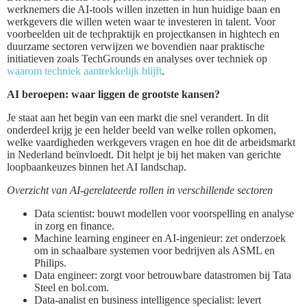
werknemers die AI-tools willen inzetten in hun huidige baan en
werkgevers die willen weten waar te investeren in talent. Voor
voorbeelden uit de techpraktijk en projectkansen in hightech en
duurzame sectoren verwijzen we bovendien naar praktische
initiatieven zoals TechGrounds en analyses over techniek op
waarom techniek aantrekkelijk blijft
.
AI beroepen: waar liggen de grootste kansen?
Je staat aan het begin van een markt die snel verandert. In dit
onderdeel krijg je een helder beeld van welke rollen opkomen,
welke vaardigheden werkgevers vragen en hoe dit de arbeidsmarkt
in Nederland beïnvloedt. Dit helpt je bij het maken van gerichte
loopbaankeuzes binnen het AI landschap.
Overzicht van AI-gerelateerde rollen in verschillende sectoren
Data scientist: bouwt modellen voor voorspelling en analyse
in zorg en finance.
Machine learning engineer en AI-ingenieur: zet onderzoek
om in schaalbare systemen voor bedrijven als ASML en
Philips.
Data engineer: zorgt voor betrouwbare datastromen bij Tata
Steel en bol.com.
Data-analist en business intelligence specialist: levert