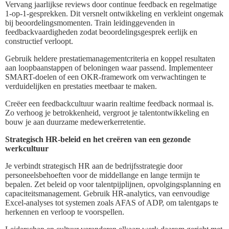
Vervang jaarlijkse reviews door continue feedback en regelmatige
1-op-1-gesprekken. Dit versnelt ontwikkeling en verkleint ongemak
bij beoordelingsmomenten. Train leidinggevenden in
feedbackvaardigheden zodat beoordelingsgesprek eerlijk en
constructief verloopt.
Gebruik heldere prestatiemanagementcriteria en koppel resultaten
aan loopbaanstappen of beloningen waar passend. Implementeer
SMART-doelen of een OKR-framework om verwachtingen te
verduidelijken en prestaties meetbaar te maken.
Creëer een feedbackcultuur waarin realtime feedback normaal is.
Zo verhoog je betrokkenheid, vergroot je talentontwikkeling en
bouw je aan duurzame medewerkerretentie.
Strategisch HR-beleid en het creëren van een gezonde
werkcultuur
Je verbindt strategisch HR aan de bedrijfsstrategie door
personeelsbehoeften voor de middellange en lange termijn te
bepalen. Zet beleid op voor talentpijplijnen, opvolgingsplanning en
capaciteitsmanagement. Gebruik HR-analytics, van eenvoudige
Excel-analyses tot systemen zoals AFAS of ADP, om talentgaps te
herkennen en verloop te voorspellen.