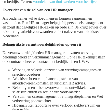
en bedrijfseffecten:
voordelen van thuiswerken voor bedrijven
.
Overzicht van de rol van een HR manager
Als ondernemer wil je goed mensen kunnen aannemen en
vasthouden. Een HR manager helpt je bij personeelsmanagement
en zorgt dat dagelijkse HR-zaken op orde zijn. Je krijgt advies over
rekrutering, arbeidsvoorwaarden en het naleven van arbeidsrecht
Nederland.
Belangrijkste verantwoordelijkheden op een rij
De verantwoordelijkheden HR manager omvatten werving,
beloningsbeleid en verzuimmanagement. Op je HR takenlijst staan
ook contractbeheer en contact met bedrijfsarts en UWV.
Werving en selectie: opzetten van wervingscampagnes en
selectieprocedures.
Arbeidsrecht en compliance: opstellen van
arbeidsovereenkomsten en juridisch HR advies.
Beloningen en arbeidsvoorwaarden: ontwikkelen van
salarisstructuren en secundaire voorwaarden.
Verzuim- en casemanagement: re-integratieplannen en Wet
verbetering poortwachter.
HR-analytics: rapportage over verloop, ziekteverzuim en
time-to-hire.