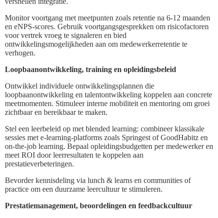
versnellen integratie.
Monitor voortgang met meetpunten zoals retentie na 6-12 maanden
en eNPS-scores. Gebruik voortgangsgesprekken om risicofactoren
voor vertrek vroeg te signaleren en bied
ontwikkelingsmogelijkheden aan om medewerkerretentie te
verhogen.
Loopbaanontwikkeling, training en opleidingsbeleid
Ontwikkel individuele ontwikkelingsplannen die
loopbaanontwikkeling en talentontwikkeling koppelen aan concrete
meetmomenten. Stimuleer interne mobiliteit en mentoring om groei
zichtbaar en bereikbaar te maken.
Stel een leerbeleid op met blended learning: combineer klassikale
sessies met e-learning-platforms zoals Springest of GoodHabitz en
on-the-job learning. Bepaal opleidingsbudgetten per medewerker en
meet ROI door leerresultaten te koppelen aan
prestatieverbeteringen.
Bevorder kennisdeling via lunch & learns en communities of
practice om een duurzame leercultuur te stimuleren.
Prestatiemanagement, beoordelingen en feedbackcultuur