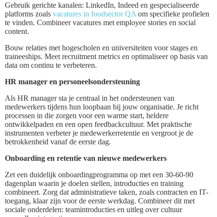
Gebruik gerichte kanalen: LinkedIn, Indeed en gespecialiseerde
platforms zoals
vacatures in foodsector QA
om specifieke profielen
te vinden. Combineer vacatures met employee stories en social
content.
Bouw relaties met hogescholen en universiteiten voor stages en
traineeships. Meet recruitment metrics en optimaliseer op basis van
data om continu te verbeteren.
HR manager en personeelsondersteuning
Als HR manager sta je centraal in het ondersteunen van
medewerkers tijdens hun loopbaan bij jouw organisatie. Je richt
processen in die zorgen voor een warme start, heldere
ontwikkelpaden en een open feedbackcultuur. Met praktische
instrumenten verbeter je medewerkerretentie en vergroot je de
betrokkenheid vanaf de eerste dag.
Onboarding en retentie van nieuwe medewerkers
Zet een duidelijk onboardingprogramma op met een 30-60-90
dagenplan waarin je doelen stellen, introducties en training
combineert. Zorg dat administratieve taken, zoals contracten en IT-
toegang, klaar zijn voor de eerste werkdag. Combineer dit met
sociale onderdelen: teamintroducties en uitleg over cultuur