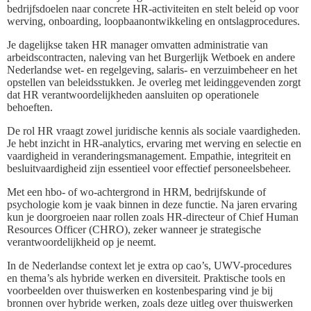
bedrijfsdoelen naar concrete HR-activiteiten en stelt beleid op voor
werving, onboarding, loopbaanontwikkeling en ontslagprocedures.
Je dagelijkse taken HR manager omvatten administratie van
arbeidscontracten, naleving van het Burgerlijk Wetboek en andere
Nederlandse wet- en regelgeving, salaris- en verzuimbeheer en het
opstellen van beleidsstukken. Je overleg met leidinggevenden zorgt
dat HR verantwoordelijkheden aansluiten op operationele
behoeften.
De rol HR vraagt zowel juridische kennis als sociale vaardigheden.
Je hebt inzicht in HR-analytics, ervaring met werving en selectie en
vaardigheid in veranderingsmanagement. Empathie, integriteit en
besluitvaardigheid zijn essentieel voor effectief personeelsbeheer.
Met een hbo- of wo-achtergrond in HRM, bedrijfskunde of
psychologie kom je vaak binnen in deze functie. Na jaren ervaring
kun je doorgroeien naar rollen zoals HR-directeur of Chief Human
Resources Officer (CHRO), zeker wanneer je strategische
verantwoordelijkheid op je neemt.
In de Nederlandse context let je extra op cao’s, UWV-procedures
en thema’s als hybride werken en diversiteit. Praktische tools en
voorbeelden over thuiswerken en kostenbesparing vind je bij
bronnen over hybride werken, zoals deze uitleg over thuiswerken