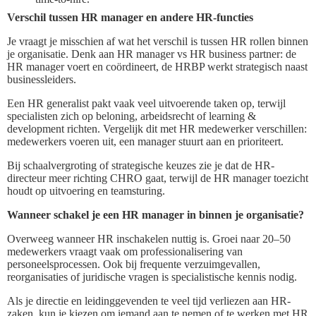
Verschil tussen HR manager en andere HR-functies
Je vraagt je misschien af wat het verschil is tussen HR rollen binnen
je organisatie. Denk aan HR manager vs HR business partner: de
HR manager voert en coördineert, de HRBP werkt strategisch naast
businessleiders.
Een HR generalist pakt vaak veel uitvoerende taken op, terwijl
specialisten zich op beloning, arbeidsrecht of learning &
development richten. Vergelijk dit met HR medewerker verschillen:
medewerkers voeren uit, een manager stuurt aan en prioriteert.
Bij schaalvergroting of strategische keuzes zie je dat de HR-
directeur meer richting CHRO gaat, terwijl de HR manager toezicht
houdt op uitvoering en teamsturing.
Wanneer schakel je een HR manager in binnen je organisatie?
Overweeg wanneer HR inschakelen nuttig is. Groei naar 20–50
medewerkers vraagt vaak om professionalisering van
personeelsprocessen. Ook bij frequente verzuimgevallen,
reorganisaties of juridische vragen is specialistische kennis nodig.
Als je directie en leidinggevenden te veel tijd verliezen aan HR-
zaken, kun je kiezen om iemand aan te nemen of te werken met HR