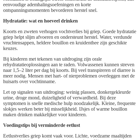
eenvoudige ademhalingsoefeningen en korte
ontspanningsmomenten bevorderen herstel snel.
Hydratatie: wat en hoeveel drinken
Koorts en zweten verhogen vochtverlies bij griep. Goede hydratatie
griep helpt slijm afvoeren en ondersteunt herstel. Water, verdunde
vruchtensappen, heldere bouillon en kruidenthee zijn geschikte
keuzes.
Bij kinderen met tekenen van uitdroging zijn orale
rehydratatieoplossingen aan te raden. Volwassenen kunnen streven
naar 1,5–2 liter per dag bij koorts. Bij veel transpireren of diarree is
meer nodig. Mensen met hart- of nierproblemen overleggen met de
huisarts over vochtinname.
Let op signalen van uitdroging: weinig plassen, donkergekleurde
urine, droge mond, duizeligheid of verwardheid. Bij deze
symptomen is snelle medische hulp noodzakelijk. Kleine, frequente
slokjes werken beter bij misselijkheid. IJsjes of warme bouillon
maken drinken makkelijker voor kinderen.
Voedingstips bij verminderde eetlust
Eetlustverlies griep komt vaak voor. Lichte, voedzame maaltijden