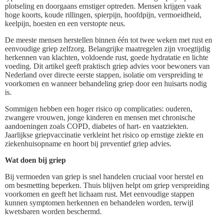
plotseling en doorgaans ernstiger optreden. Mensen krijgen vaak
hoge koorts, koude rillingen, spierpijn, hoofdpijn, vermoeidheid,
keelpijn, hoesten en een verstopte neus.
De meeste mensen herstellen binnen één tot twee weken met rust en
eenvoudige griep zelfzorg. Belangrijke maatregelen zijn vroegtijdig
herkennen van klachten, voldoende rust, goede hydratatie en lichte
voeding. Dit artikel geeft praktisch griep advies voor bewoners van
Nederland over directe eerste stappen, isolatie om verspreiding te
voorkomen en wanneer behandeling griep door een huisarts nodig
is.
Sommigen hebben een hoger risico op complicaties: ouderen,
zwangere vrouwen, jonge kinderen en mensen met chronische
aandoeningen zoals COPD, diabetes of hart- en vaatziekten.
Jaarlijkse griepvaccinatie verkleint het risico op ernstige ziekte en
ziekenhuisopname en hoort bij preventief griep advies.
Wat doen bij griep
Bij vermoeden van griep is snel handelen cruciaal voor herstel en
om besmetting beperken. Thuis blijven helpt om griep verspreiding
voorkomen en geeft het lichaam rust. Met eenvoudige stappen
kunnen symptomen herkennen en behandelen worden, terwijl
kwetsbaren worden beschermd.