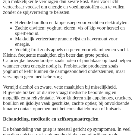
zijn makkelijker te verdragen dan zware kost. Kies voor licht
verteerbaar voedsel om energie en voedingsstoffen aan te vullen
zonder de spijsvertering te belasten.
Helende bouillon en kippensoep voor vocht en elektrolyten.
Zachte eiwitten: yoghurt, eieren, vis of kip voor herstel en
spierbehoud.
Makkelijk verteerbare granen: rijst en havermout voor
energie.
Vochtig fruit zoals appels en peren voor vitaminen en vocht.
Kleine, frequente maaltijden zijn beter dan grote porties.
Calorierijke tussendoortjes zoals noten of pindakaas op toast helpen
wanneer extra energie nodig is. Probiotische producten zoals
yoghurt of kefir kunnen de darmgezondheid ondersteunen, maar
vervangen geen medische zorg.
Vermijd alcohol en zware, vette maaltijden bij misselijkheid.
Blijvende braken of diarree vraagt medische beoordeling en
mogelijk extra rehydratatie. Voor kinderen zijn appelmoes, crackers,
bouillon en ijslollys vaak geschikte, zachte opties; bij onvoldoende
inname contact opnemen met het consultatiebureau of huisarts.
Behandeling, medicatie en zelfzorgmaatregelen
De behandeling van griep is meestal gericht op symptomen. In veel
gevallen volstaat rust, voldoende drinken en pijnstillers zoals