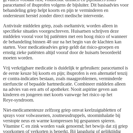
paracetamol of ibuprofen volgens de bijsluiter. Dit basisadvies voor
behandeling griep helpt koorts en pijn te verminderen en
ondersteunt herstel zonder direct medische interventie.
Antivirale middelen griep, zoals oseltamivir, worden alleen in
specifieke situaties voorgeschreven. Huisartsen schrijven deze
middelen vooral voor bij patiënten met een hoog risico of wanneer
de behandeling binnen 48 uur na het begin van de klachten kan
starten. Voor medicatieadvies griep geldt dat risico‑groepen en
ernstig zieke patiënten altijd vooraf door de huisarts beoordeeld
moeten worden.
Vrij verkrijgbare medicatie is duidelijk te gebruiken: paracetamol is
de eerste keuze bij koorts en pijn; ibuprofen is een alternatief tenzij
er contra‑indicaties bestaan, zoals maagproblemen, verminderde
nierfunctie of bepaalde hartmedicatie. Combineer middelen alleen
na advies van een arts of apotheker. Nooit aspirine geven aan
kinderen en jongeren met koorts vanwege het risico op het
Reye‑syndroom.
Niet‑medicamenteuze zelfzorg griep omvat keelzuigtabletten of
sprays voor volwassenen, zoutneusdruppels, stoominhalatie bij
verstopte neus en warme kompressen bij gespannen spieren.
Vitamine C en zink worden vaak genoemd; het bewijs dat zij griep
voorkomen of verkorten is beperkt. Bij langdurig of gelijktijdig