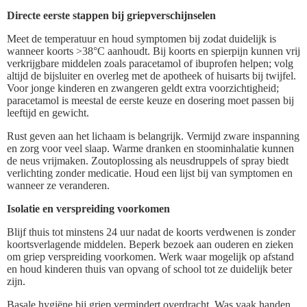
Directe eerste stappen bij griepverschijnselen
Meet de temperatuur en houd symptomen bij zodat duidelijk is
wanneer koorts >38°C aanhoudt. Bij koorts en spierpijn kunnen vrij
verkrijgbare middelen zoals paracetamol of ibuprofen helpen; volg
altijd de bijsluiter en overleg met de apotheek of huisarts bij twijfel.
Voor jonge kinderen en zwangeren geldt extra voorzichtigheid;
paracetamol is meestal de eerste keuze en dosering moet passen bij
leeftijd en gewicht.
Rust geven aan het lichaam is belangrijk. Vermijd zware inspanning
en zorg voor veel slaap. Warme dranken en stoominhalatie kunnen
de neus vrijmaken. Zoutoplossing als neusdruppels of spray biedt
verlichting zonder medicatie. Houd een lijst bij van symptomen en
wanneer ze veranderen.
Isolatie en verspreiding voorkomen
Blijf thuis tot minstens 24 uur nadat de koorts verdwenen is zonder
koortsverlagende middelen. Beperk bezoek aan ouderen en zieken
om griep verspreiding voorkomen. Werk waar mogelijk op afstand
en houd kinderen thuis van opvang of school tot ze duidelijk beter
zijn.
Basale hygiëne bij griep vermindert overdracht. Was vaak handen