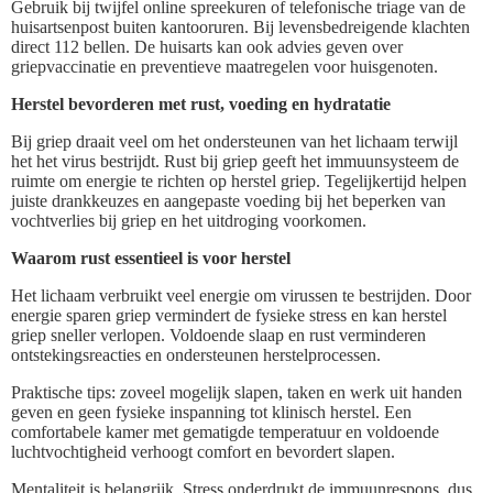
Gebruik bij twijfel online spreekuren of telefonische triage van de
huisartsenpost buiten kantooruren. Bij levensbedreigende klachten
direct 112 bellen. De huisarts kan ook advies geven over
griepvaccinatie en preventieve maatregelen voor huisgenoten.
Herstel bevorderen met rust, voeding en hydratatie
Bij griep draait veel om het ondersteunen van het lichaam terwijl
het het virus bestrijdt. Rust bij griep geeft het immuunsysteem de
ruimte om energie te richten op herstel griep. Tegelijkertijd helpen
juiste drankkeuzes en aangepaste voeding bij het beperken van
vochtverlies bij griep en het uitdroging voorkomen.
Waarom rust essentieel is voor herstel
Het lichaam verbruikt veel energie om virussen te bestrijden. Door
energie sparen griep vermindert de fysieke stress en kan herstel
griep sneller verlopen. Voldoende slaap en rust verminderen
ontstekingsreacties en ondersteunen herstelprocessen.
Praktische tips: zoveel mogelijk slapen, taken en werk uit handen
geven en geen fysieke inspanning tot klinisch herstel. Een
comfortabele kamer met gematigde temperatuur en voldoende
luchtvochtigheid verhoogt comfort en bevordert slapen.
Mentaliteit is belangrijk. Stress onderdrukt de immuunrespons, dus