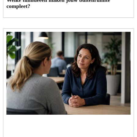
Welke tuinideeën maken jouw buitenruimte
compleet?