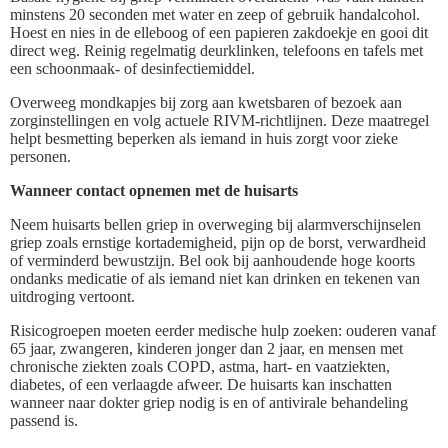
minstens 20 seconden met water en zeep of gebruik handalcohol.
Hoest en nies in de elleboog of een papieren zakdoekje en gooi dit
direct weg. Reinig regelmatig deurklinken, telefoons en tafels met
een schoonmaak- of desinfectiemiddel.
Overweeg mondkapjes bij zorg aan kwetsbaren of bezoek aan
zorginstellingen en volg actuele RIVM-richtlijnen. Deze maatregel
helpt besmetting beperken als iemand in huis zorgt voor zieke
personen.
Wanneer contact opnemen met de huisarts
Neem huisarts bellen griep in overweging bij alarmverschijnselen
griep zoals ernstige kortademigheid, pijn op de borst, verwardheid
of verminderd bewustzijn. Bel ook bij aanhoudende hoge koorts
ondanks medicatie of als iemand niet kan drinken en tekenen van
uitdroging vertoont.
Risicogroepen moeten eerder medische hulp zoeken: ouderen vanaf
65 jaar, zwangeren, kinderen jonger dan 2 jaar, en mensen met
chronische ziekten zoals COPD, astma, hart- en vaatziekten,
diabetes, of een verlaagde afweer. De huisarts kan inschatten
wanneer naar dokter griep nodig is en of antivirale behandeling
passend is.