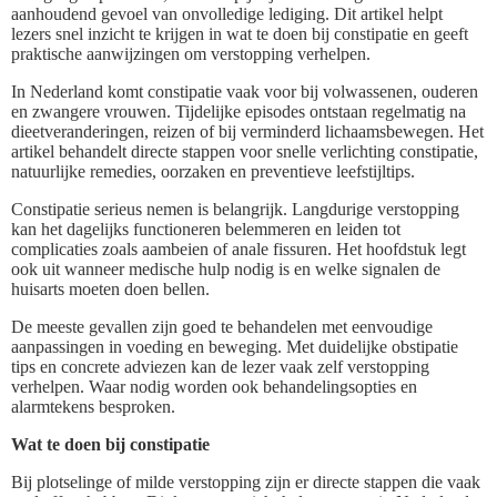
aanhoudend gevoel van onvolledige lediging. Dit artikel helpt
lezers snel inzicht te krijgen in wat te doen bij constipatie en geeft
praktische aanwijzingen om verstopping verhelpen.
In Nederland komt constipatie vaak voor bij volwassenen, ouderen
en zwangere vrouwen. Tijdelijke episodes ontstaan regelmatig na
dieetveranderingen, reizen of bij verminderd lichaamsbewegen. Het
artikel behandelt directe stappen voor snelle verlichting constipatie,
natuurlijke remedies, oorzaken en preventieve leefstijltips.
Constipatie serieus nemen is belangrijk. Langdurige verstopping
kan het dagelijks functioneren belemmeren en leiden tot
complicaties zoals aambeien of anale fissuren. Het hoofdstuk legt
ook uit wanneer medische hulp nodig is en welke signalen de
huisarts moeten doen bellen.
De meeste gevallen zijn goed te behandelen met eenvoudige
aanpassingen in voeding en beweging. Met duidelijke obstipatie
tips en concrete adviezen kan de lezer vaak zelf verstopping
verhelpen. Waar nodig worden ook behandelingsopties en
alarmtekens besproken.
Wat te doen bij constipatie
Bij plotselinge of milde verstopping zijn er directe stappen die vaak