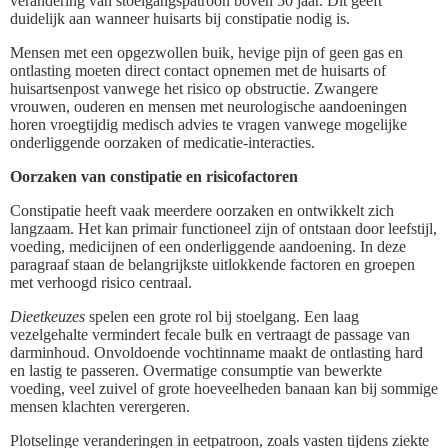
verandering van stoelgangspatroon boven 50 jaar. Dit geeft
duidelijk aan wanneer huisarts bij constipatie nodig is.
Mensen met een opgezwollen buik, hevige pijn of geen gas en
ontlasting moeten direct contact opnemen met de huisarts of
huisartsenpost vanwege het risico op obstructie. Zwangere
vrouwen, ouderen en mensen met neurologische aandoeningen
horen vroegtijdig medisch advies te vragen vanwege mogelijke
onderliggende oorzaken of medicatie-interacties.
Oorzaken van constipatie en risicofactoren
Constipatie heeft vaak meerdere oorzaken en ontwikkelt zich
langzaam. Het kan primair functioneel zijn of ontstaan door leefstijl,
voeding, medicijnen of een onderliggende aandoening. In deze
paragraaf staan de belangrijkste uitlokkende factoren en groepen
met verhoogd risico centraal.
Dieetkeuzes
spelen een grote rol bij stoelgang. Een laag
vezelgehalte vermindert fecale bulk en vertraagt de passage van
darminhoud. Onvoldoende vochtinname maakt de ontlasting hard
en lastig te passeren. Overmatige consumptie van bewerkte
voeding, veel zuivel of grote hoeveelheden banaan kan bij sommige
mensen klachten verergeren.
Plotselinge veranderingen in eetpatroon, zoals vasten tijdens ziekte