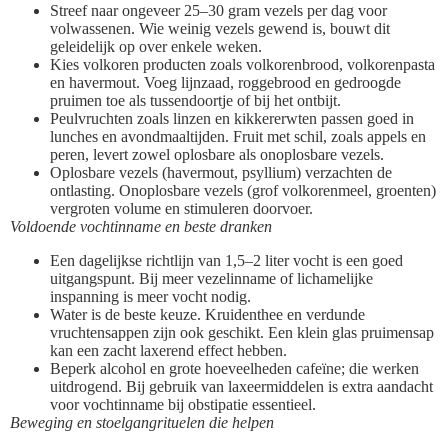
Streef naar ongeveer 25–30 gram vezels per dag voor
volwassenen. Wie weinig vezels gewend is, bouwt dit
geleidelijk op over enkele weken.
Kies volkoren producten zoals volkorenbrood, volkorenpasta
en havermout. Voeg lijnzaad, roggebrood en gedroogde
pruimen toe als tussendoortje of bij het ontbijt.
Peulvruchten zoals linzen en kikkererwten passen goed in
lunches en avondmaaltijden. Fruit met schil, zoals appels en
peren, levert zowel oplosbare als onoplosbare vezels.
Oplosbare vezels (havermout, psyllium) verzachten de
ontlasting. Onoplosbare vezels (grof volkorenmeel, groenten)
vergroten volume en stimuleren doorvoer.
Voldoende vochtinname en beste dranken
Een dagelijkse richtlijn van 1,5–2 liter vocht is een goed
uitgangspunt. Bij meer vezelinname of lichamelijke
inspanning is meer vocht nodig.
Water is de beste keuze. Kruidenthee en verdunde
vruchtensappen zijn ook geschikt. Een klein glas pruimensap
kan een zacht laxerend effect hebben.
Beperk alcohol en grote hoeveelheden cafeïne; die werken
uitdrogend. Bij gebruik van laxeermiddelen is extra aandacht
voor vochtinname bij obstipatie essentieel.
Beweging en stoelgangrituelen die helpen