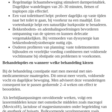
Regelmatige lichaamsbeweging stimuleert darmperistaltiek.
Dagelijkse wandelingen van 20–30 minuten, fietsen of
traplopen zijn effectief.
Een vast toiletritueel helpt: probeer dagelijks op vaste tijden
naar het toilet te gaan, bij voorkeur na een maaltijd. Een
voetenbankje helpt een natuurlijke hurkpositie te benaderen.
Bekkenbodem- en ademhalingsoefeningen bevorderen
ontspanning van de spieren en kunnen defecatie
vergemakkelijken. Bij vermoeden van dyssynergie kan
bekkenbodemfysiotherapie nuttig zijn.
Ouderen profiteren van planning: vaste toiletmomenten
bijhouden en vezelrijke voeding combineren met voldoende
vochtinname bij obstipatie om problemen te voorkomen.
Behandelopties en wanneer welke behandeling kiezen
Bij de behandeling constipatie start men meestal met niet-
medicamenteuze maatregelen. Dit omvat meer vezels, voldoende
vocht en dagelijkse beweging. Men adviseert deze veranderingen
consequent toe te passen gedurende 2–4 weken om effect te
beoordelen.
Als leefstijlaanpassingen onvoldoende werken, volgt een
laxeermiddelen keuze met osmotische middelen zoals macrogol
(Movicol®), lactulose of magnesiumzouten onder begeleiding van
de apotheek of huisarts. Bulkvormende vezelpreparaten zoals