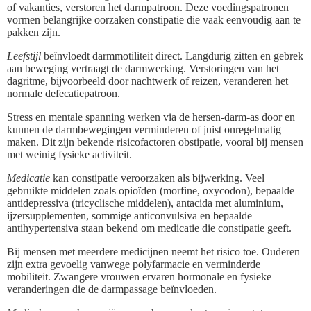
of vakanties, verstoren het darmpatroon. Deze voedingspatronen
vormen belangrijke oorzaken constipatie die vaak eenvoudig aan te
pakken zijn.
Leefstijl
beïnvloedt darmmotiliteit direct. Langdurig zitten en gebrek
aan beweging vertraagt de darmwerking. Verstoringen van het
dagritme, bijvoorbeeld door nachtwerk of reizen, veranderen het
normale defecatiepatroon.
Stress en mentale spanning werken via de hersen-darm-as door en
kunnen de darmbewegingen verminderen of juist onregelmatig
maken. Dit zijn bekende risicofactoren obstipatie, vooral bij mensen
met weinig fysieke activiteit.
Medicatie
kan constipatie veroorzaken als bijwerking. Veel
gebruikte middelen zoals opioïden (morfine, oxycodon), bepaalde
antidepressiva (tricyclische middelen), antacida met aluminium,
ijzersupplementen, sommige anticonvulsiva en bepaalde
antihypertensiva staan bekend om medicatie die constipatie geeft.
Bij mensen met meerdere medicijnen neemt het risico toe. Ouderen
zijn extra gevoelig vanwege polyfarmacie en verminderde
mobiliteit. Zwangere vrouwen ervaren hormonale en fysieke
veranderingen die de darmpassage beïnvloeden.