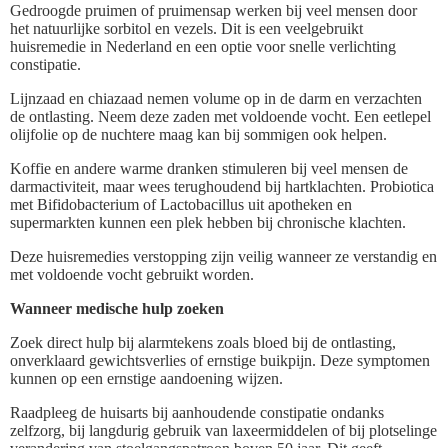
Gedroogde pruimen of pruimensap werken bij veel mensen door
het natuurlijke sorbitol en vezels. Dit is een veelgebruikt
huisremedie in Nederland en een optie voor snelle verlichting
constipatie.
Lijnzaad en chiazaad nemen volume op in de darm en verzachten
de ontlasting. Neem deze zaden met voldoende vocht. Een eetlepel
olijfolie op de nuchtere maag kan bij sommigen ook helpen.
Koffie en andere warme dranken stimuleren bij veel mensen de
darmactiviteit, maar wees terughoudend bij hartklachten. Probiotica
met Bifidobacterium of Lactobacillus uit apotheken en
supermarkten kunnen een plek hebben bij chronische klachten.
Deze huisremedies verstopping zijn veilig wanneer ze verstandig en
met voldoende vocht gebruikt worden.
Wanneer medische hulp zoeken
Zoek direct hulp bij alarmtekens zoals bloed bij de ontlasting,
onverklaard gewichtsverlies of ernstige buikpijn. Deze symptomen
kunnen op een ernstige aandoening wijzen.
Raadpleeg de huisarts bij aanhoudende constipatie ondanks
zelfzorg, bij langdurig gebruik van laxeermiddelen of bij plotselinge