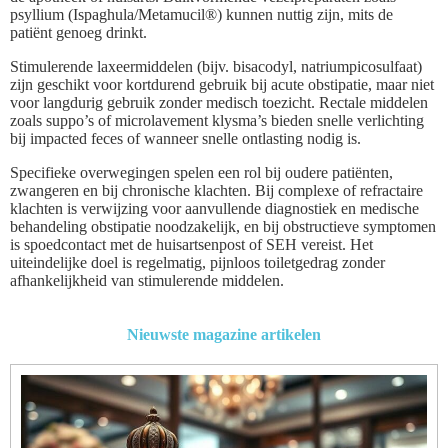
psyllium (Ispaghula/Metamucil®) kunnen nuttig zijn, mits de
patiënt genoeg drinkt.
Stimulerende laxeermiddelen (bijv. bisacodyl, natriumpicosulfaat)
zijn geschikt voor kortdurend gebruik bij acute obstipatie, maar niet
voor langdurig gebruik zonder medisch toezicht. Rectale middelen
zoals suppo’s of microlavement klysma’s bieden snelle verlichting
bij impacted feces of wanneer snelle ontlasting nodig is.
Specifieke overwegingen spelen een rol bij oudere patiënten,
zwangeren en bij chronische klachten. Bij complexe of refractaire
klachten is verwijzing voor aanvullende diagnostiek en medische
behandeling obstipatie noodzakelijk, en bij obstructieve symptomen
is spoedcontact met de huisartsenpost of SEH vereist. Het
uiteindelijke doel is regelmatig, pijnloos toiletgedrag zonder
afhankelijkheid van stimulerende middelen.
Nieuwste magazine artikelen