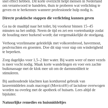
snel effect hebben. Dit korte overzicht helpt mensen in Nederland
om verantwoord te handelen, thuis te proberen wat verlichting te
geven en te herkennen wanneer professionele hulp nodig is.
Directe praktische stappen die verlichting kunnen geven
Ga na de maaltijd naar het toilet, bij voorkeur binnen 15–45
minuten na het ontbijt. Neem de tijd en zet een voetenbankje zodat
de houding meer hurkend wordt; dat vergemakkelijkt de stoelgang.
Verhoog vezelinname geleidelijk met volkorenbrood, havermout,
peulvruchten en groenten. Doe dit stap voor stap om winderigheid
te beperken.
Zorg dagelijks voor 1,5–2 liter water. Bij warm weer of meer vezels
is meer vocht nodig. Maak korte wandelingen en voer een zachte
buikmassage met de klok mee uit om de darmmotiliteit te
stimuleren.
Bij aanhoudende klachten kan kortdurend gebruik van
laxeermiddelen zoals macrogol (Movicol®) of lactulose overwogen
worden na overleg met de apotheek of huisarts. Lees altijd de
bijsluiter.
Natuurlijke remedies en huismiddeltjes