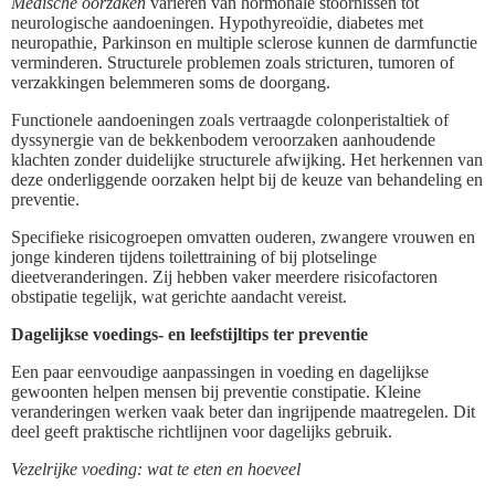
Medische oorzaken
variëren van hormonale stoornissen tot
neurologische aandoeningen. Hypothyreoïdie, diabetes met
neuropathie, Parkinson en multiple sclerose kunnen de darmfunctie
verminderen. Structurele problemen zoals stricturen, tumoren of
verzakkingen belemmeren soms de doorgang.
Functionele aandoeningen zoals vertraagde colonperistaltiek of
dyssynergie van de bekkenbodem veroorzaken aanhoudende
klachten zonder duidelijke structurele afwijking. Het herkennen van
deze onderliggende oorzaken helpt bij de keuze van behandeling en
preventie.
Specifieke risicogroepen omvatten ouderen, zwangere vrouwen en
jonge kinderen tijdens toilettraining of bij plotselinge
dieetveranderingen. Zij hebben vaker meerdere risicofactoren
obstipatie tegelijk, wat gerichte aandacht vereist.
Dagelijkse voedings- en leefstijltips ter preventie
Een paar eenvoudige aanpassingen in voeding en dagelijkse
gewoonten helpen mensen bij preventie constipatie. Kleine
veranderingen werken vaak beter dan ingrijpende maatregelen. Dit
deel geeft praktische richtlijnen voor dagelijks gebruik.
Vezelrijke voeding: wat te eten en hoeveel