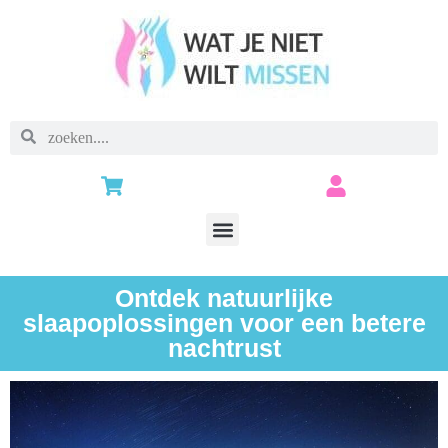
Ontdek natuurlijke
slaapoplossingen voor een betere
nachtrust