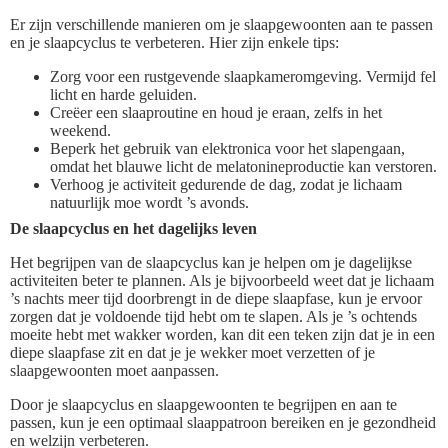
Er zijn verschillende manieren om je slaapgewoonten aan te passen
en je slaapcyclus te verbeteren. Hier zijn enkele tips:
Zorg voor een rustgevende slaapkameromgeving. Vermijd fel
licht en harde geluiden.
Creëer een slaaproutine en houd je eraan, zelfs in het
weekend.
Beperk het gebruik van elektronica voor het slapengaan,
omdat het blauwe licht de melatonineproductie kan verstoren.
Verhoog je activiteit gedurende de dag, zodat je lichaam
natuurlijk moe wordt ’s avonds.
De slaapcyclus en het dagelijks leven
Het begrijpen van de slaapcyclus kan je helpen om je dagelijkse
activiteiten beter te plannen. Als je bijvoorbeeld weet dat je lichaam
’s nachts meer tijd doorbrengt in de diepe slaapfase, kun je ervoor
zorgen dat je voldoende tijd hebt om te slapen. Als je ’s ochtends
moeite hebt met wakker worden, kan dit een teken zijn dat je in een
diepe slaapfase zit en dat je je wekker moet verzetten of je
slaapgewoonten moet aanpassen.
Door je slaapcyclus en slaapgewoonten te begrijpen en aan te
passen, kun je een optimaal slaappatroon bereiken en je gezondheid
en welzijn verbeteren.