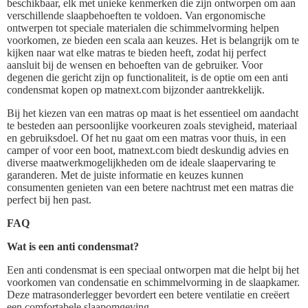
beschikbaar, elk met unieke kenmerken die zijn ontworpen om aan
verschillende slaapbehoeften te voldoen. Van ergonomische
ontwerpen tot speciale materialen die schimmelvorming helpen
voorkomen, ze bieden een scala aan keuzes. Het is belangrijk om te
kijken naar wat elke matras te bieden heeft, zodat hij perfect
aansluit bij de wensen en behoeften van de gebruiker. Voor
degenen die gericht zijn op functionaliteit, is de optie om een anti
condensmat kopen op matnext.com bijzonder aantrekkelijk.
Bij het kiezen van een matras op maat is het essentieel om aandacht
te besteden aan persoonlijke voorkeuren zoals stevigheid, materiaal
en gebruiksdoel. Of het nu gaat om een matras voor thuis, in een
camper of voor een boot, matnext.com biedt deskundig advies en
diverse maatwerkmogelijkheden om de ideale slaapervaring te
garanderen. Met de juiste informatie en keuzes kunnen
consumenten genieten van een betere nachtrust met een matras die
perfect bij hen past.
FAQ
Wat is een anti condensmat?
Een anti condensmat is een speciaal ontworpen mat die helpt bij het
voorkomen van condensatie en schimmelvorming in de slaapkamer.
Deze matrasonderlegger bevordert een betere ventilatie en creëert
een comfortabele slaapomgeving.