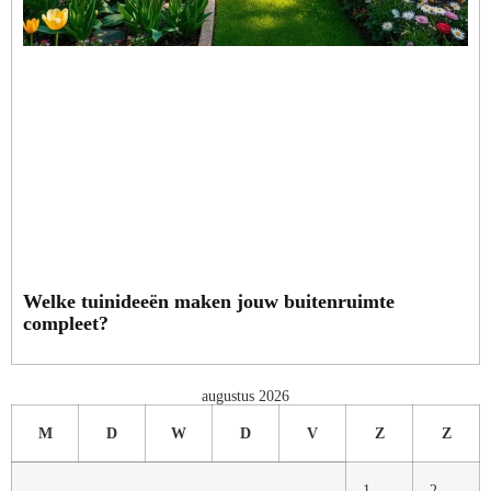
Welke tuinideeën maken jouw buitenruimte
compleet?
augustus 2026
M
D
W
D
V
Z
Z
1
2