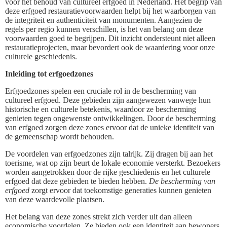
voor het behoud van cultureel erfgoed in Nederland. Het begrip van
deze erfgoed restauratievoorwaarden helpt bij het waarborgen van
de integriteit en authenticiteit van monumenten. Aangezien de
regels per regio kunnen verschillen, is het van belang om deze
voorwaarden goed te begrijpen. Dit inzicht ondersteunt niet alleen
restauratieprojecten, maar bevordert ook de waardering voor onze
culturele geschiedenis.
Inleiding tot erfgoedzones
Erfgoedzones spelen een cruciale rol in de bescherming van
cultureel erfgoed. Deze gebieden zijn aangewezen vanwege hun
historische en culturele betekenis, waardoor ze bescherming
genieten tegen ongewenste ontwikkelingen. Door de bescherming
van erfgoed zorgen deze zones ervoor dat de unieke identiteit van
de gemeenschap wordt behouden.
De voordelen van erfgoedzones zijn talrijk. Zij dragen bij aan het
toerisme, wat op zijn beurt de lokale economie versterkt. Bezoekers
worden aangetrokken door de rijke geschiedenis en het culturele
erfgoed dat deze gebieden te bieden hebben.
De bescherming van
erfgoed
zorgt ervoor dat toekomstige generaties kunnen genieten
van deze waardevolle plaatsen.
Het belang van deze zones strekt zich verder uit dan alleen
economische voordelen. Ze bieden ook een identiteit aan bewoners