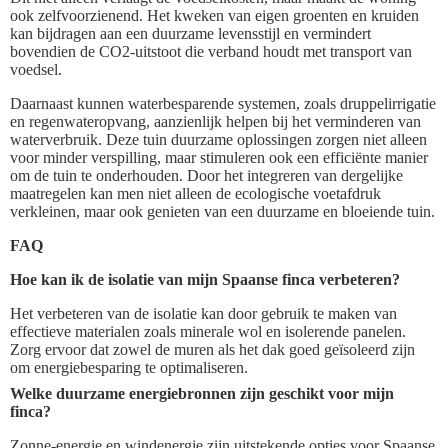
ook zelfvoorzienend. Het kweken van eigen groenten en kruiden
kan bijdragen aan een duurzame levensstijl en vermindert
bovendien de CO2-uitstoot die verband houdt met transport van
voedsel.
Daarnaast kunnen waterbesparende systemen, zoals druppelirrigatie
en regenwateropvang, aanzienlijk helpen bij het verminderen van
waterverbruik. Deze tuin duurzame oplossingen zorgen niet alleen
voor minder verspilling, maar stimuleren ook een efficiënte manier
om de tuin te onderhouden. Door het integreren van dergelijke
maatregelen kan men niet alleen de ecologische voetafdruk
verkleinen, maar ook genieten van een duurzame en bloeiende tuin.
FAQ
Hoe kan ik de isolatie van mijn Spaanse finca verbeteren?
Het verbeteren van de isolatie kan door gebruik te maken van
effectieve materialen zoals minerale wol en isolerende panelen.
Zorg ervoor dat zowel de muren als het dak goed geïsoleerd zijn
om energiebesparing te optimaliseren.
Welke duurzame energiebronnen zijn geschikt voor mijn
finca?
Zonne-energie en windenergie zijn uitstekende opties voor Spaanse