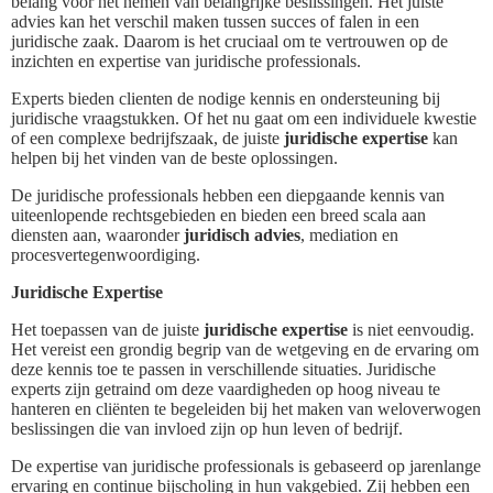
belang voor het nemen van belangrijke beslissingen. Het juiste
advies kan het verschil maken tussen succes of falen in een
juridische zaak. Daarom is het cruciaal om te vertrouwen op de
inzichten en expertise van juridische professionals.
Experts bieden clienten de nodige kennis en ondersteuning bij
juridische vraagstukken. Of het nu gaat om een individuele kwestie
of een complexe bedrijfszaak, de juiste
juridische expertise
kan
helpen bij het vinden van de beste oplossingen.
De juridische professionals hebben een diepgaande kennis van
uiteenlopende rechtsgebieden en bieden een breed scala aan
diensten aan, waaronder
juridisch advies
, mediation en
procesvertegenwoordiging.
Juridische Expertise
Het toepassen van de juiste
juridische expertise
is niet eenvoudig.
Het vereist een grondig begrip van de wetgeving en de ervaring om
deze kennis toe te passen in verschillende situaties. Juridische
experts zijn getraind om deze vaardigheden op hoog niveau te
hanteren en cliënten te begeleiden bij het maken van weloverwogen
beslissingen die van invloed zijn op hun leven of bedrijf.
De expertise van juridische professionals is gebaseerd op jarenlange
ervaring en continue bijscholing in hun vakgebied. Zij hebben een