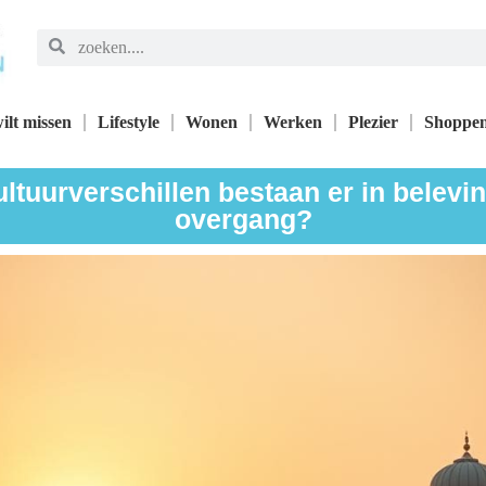
ilt missen
Lifestyle
Wonen
Werken
Plezier
Shoppe
ltuurverschillen bestaan er in belevi
overgang?