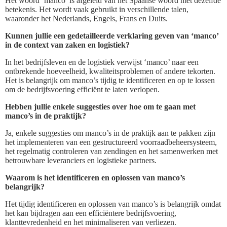
Het woord ‘manco’ is afgeleid van het Spaanse woord met dezelfde
betekenis. Het wordt vaak gebruikt in verschillende talen,
waaronder het Nederlands, Engels, Frans en Duits.
Kunnen jullie een gedetailleerde verklaring geven van ‘manco’
in de context van zaken en logistiek?
In het bedrijfsleven en de logistiek verwijst ‘manco’ naar een
ontbrekende hoeveelheid, kwaliteitsproblemen of andere tekorten.
Het is belangrijk om manco’s tijdig te identificeren en op te lossen
om de bedrijfsvoering efficiënt te laten verlopen.
Hebben jullie enkele suggesties over hoe om te gaan met
manco’s in de praktijk?
Ja, enkele suggesties om manco’s in de praktijk aan te pakken zijn
het implementeren van een gestructureerd voorraadbeheersysteem,
het regelmatig controleren van zendingen en het samenwerken met
betrouwbare leveranciers en logistieke partners.
Waarom is het identificeren en oplossen van manco’s
belangrijk?
Het tijdig identificeren en oplossen van manco’s is belangrijk omdat
het kan bijdragen aan een efficiëntere bedrijfsvoering,
klanttevredenheid en het minimaliseren van verliezen.