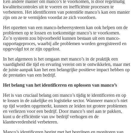
Een andere manier om manco’s te voorkomen, is door regelmatig
kwaliteitscontroles uit te voeren en inefficiënte processen te
verbeteren. Het identificeren van potentiële manco’s kan een manier
zijn om ze te vermijden voordat ze zich voordoen.
Het opzetten van een manco-beheersysteem kan ook helpen om de
problemen op te lossen en toekomstige manco’s te voorkomen.
Zo’n systeem zou bijvoorbeeld kunnen bestaan uit een manco-
rapportageproces, waarbij alle problemen worden geregistreerd en
opgevolgd tot ze zijn opgelost.
In het algemeen is het omgaan met manco’s in de praktijk een
vaardigheid die tijd en ervaring vereist om te ontwikkelen, maar met
de juiste aanpak kan het een belangrijke positieve impact hebben op
de prestaties van een bedrijf.
Het belang van het identificeren en oplossen van manco’s
Het is van cruciaal belang om manco’s tijdig te identificeren en op
te lossen in de zakelijke en logistieke sector. Wanneer manco’s niet
op tijd worden opgemerkt, kunnen ze leiden tot grotere problemen
en verliezen voor een bedrijf. Door manco’s snel aan te pakken,
kunt u de efficiëntie van uw bedrijf verhogen en de
klanttevredenheid verbeteren.
Manco’s identificeren begint met het begrijpen en monitoren van