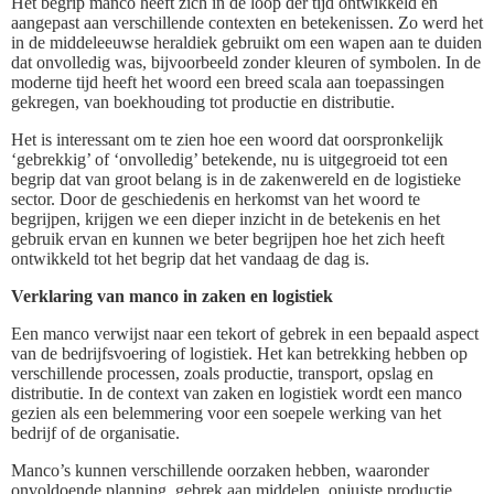
Het begrip manco heeft zich in de loop der tijd ontwikkeld en
aangepast aan verschillende contexten en betekenissen. Zo werd het
in de middeleeuwse heraldiek gebruikt om een wapen aan te duiden
dat onvolledig was, bijvoorbeeld zonder kleuren of symbolen. In de
moderne tijd heeft het woord een breed scala aan toepassingen
gekregen, van boekhouding tot productie en distributie.
Het is interessant om te zien hoe een woord dat oorspronkelijk
‘gebrekkig’ of ‘onvolledig’ betekende, nu is uitgegroeid tot een
begrip dat van groot belang is in de zakenwereld en de logistieke
sector. Door de geschiedenis en herkomst van het woord te
begrijpen, krijgen we een dieper inzicht in de betekenis en het
gebruik ervan en kunnen we beter begrijpen hoe het zich heeft
ontwikkeld tot het begrip dat het vandaag de dag is.
Verklaring van manco in zaken en logistiek
Een manco verwijst naar een tekort of gebrek in een bepaald aspect
van de bedrijfsvoering of logistiek. Het kan betrekking hebben op
verschillende processen, zoals productie, transport, opslag en
distributie. In de context van zaken en logistiek wordt een manco
gezien als een belemmering voor een soepele werking van het
bedrijf of de organisatie.
Manco’s kunnen verschillende oorzaken hebben, waaronder
onvoldoende planning, gebrek aan middelen, onjuiste productie,