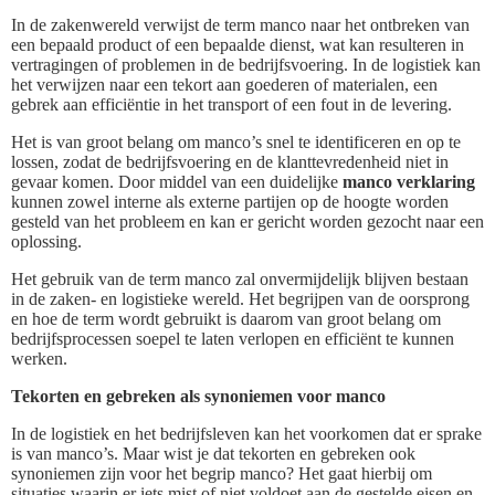
In de zakenwereld verwijst de term manco naar het ontbreken van
een bepaald product of een bepaalde dienst, wat kan resulteren in
vertragingen of problemen in de bedrijfsvoering. In de logistiek kan
het verwijzen naar een tekort aan goederen of materialen, een
gebrek aan efficiëntie in het transport of een fout in de levering.
Het is van groot belang om manco’s snel te identificeren en op te
lossen, zodat de bedrijfsvoering en de klanttevredenheid niet in
gevaar komen. Door middel van een duidelijke
manco verklaring
kunnen zowel interne als externe partijen op de hoogte worden
gesteld van het probleem en kan er gericht worden gezocht naar een
oplossing.
Het gebruik van de term manco zal onvermijdelijk blijven bestaan
in de zaken- en logistieke wereld. Het begrijpen van de oorsprong
en hoe de term wordt gebruikt is daarom van groot belang om
bedrijfsprocessen soepel te laten verlopen en efficiënt te kunnen
werken.
Tekorten en gebreken als synoniemen voor manco
In de logistiek en het bedrijfsleven kan het voorkomen dat er sprake
is van manco’s. Maar wist je dat tekorten en gebreken ook
synoniemen zijn voor het begrip manco? Het gaat hierbij om
situaties waarin er iets mist of niet voldoet aan de gestelde eisen en