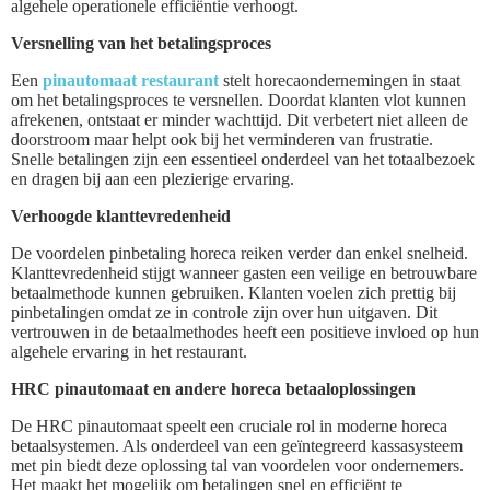
algehele operationele efficiëntie verhoogt.
Versnelling van het betalingsproces
Een
pinautomaat restaurant
stelt horecaondernemingen in staat
om het betalingsproces te versnellen. Doordat klanten vlot kunnen
afrekenen, ontstaat er minder wachttijd. Dit verbetert niet alleen de
doorstroom maar helpt ook bij het verminderen van frustratie.
Snelle betalingen zijn een essentieel onderdeel van het totaalbezoek
en dragen bij aan een plezierige ervaring.
Verhoogde klanttevredenheid
De voordelen pinbetaling horeca reiken verder dan enkel snelheid.
Klanttevredenheid stijgt wanneer gasten een veilige en betrouwbare
betaalmethode kunnen gebruiken. Klanten voelen zich prettig bij
pinbetalingen omdat ze in controle zijn over hun uitgaven. Dit
vertrouwen in de betaalmethodes heeft een positieve invloed op hun
algehele ervaring in het restaurant.
HRC pinautomaat en andere horeca betaaloplossingen
De HRC pinautomaat speelt een cruciale rol in moderne horeca
betaalsystemen. Als onderdeel van een geïntegreerd kassasysteem
met pin biedt deze oplossing tal van voordelen voor ondernemers.
Het maakt het mogelijk om betalingen snel en efficiënt te