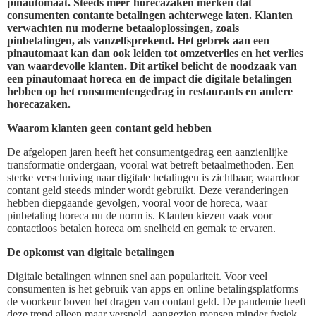
pinautomaat. Steeds meer horecazaken merken dat
consumenten contante betalingen achterwege laten. Klanten
verwachten nu moderne betaaloplossingen, zoals
pinbetalingen, als vanzelfsprekend. Het gebrek aan een
pinautomaat kan dan ook leiden tot omzetverlies en het verlies
van waardevolle klanten. Dit artikel belicht de noodzaak van
een pinautomaat horeca en de impact die digitale betalingen
hebben op het consumentengedrag in restaurants en andere
horecazaken.
Waarom klanten geen contant geld hebben
De afgelopen jaren heeft het consumentgedrag een aanzienlijke
transformatie ondergaan, vooral wat betreft betaalmethoden. Een
sterke verschuiving naar digitale betalingen is zichtbaar, waardoor
contant geld steeds minder wordt gebruikt. Deze veranderingen
hebben diepgaande gevolgen, vooral voor de horeca, waar
pinbetaling horeca nu de norm is. Klanten kiezen vaak voor
contactloos betalen horeca om snelheid en gemak te ervaren.
De opkomst van digitale betalingen
Digitale betalingen winnen snel aan populariteit. Voor veel
consumenten is het gebruik van apps en online betalingsplatforms
de voorkeur boven het dragen van contant geld. De pandemie heeft
deze trend alleen maar versneld, aangezien mensen minder fysiek