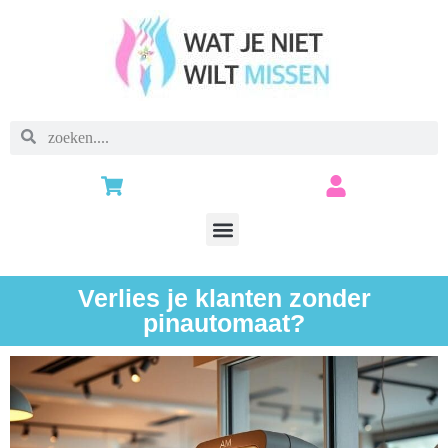
Verlies je klanten zonder
pinautomaat?