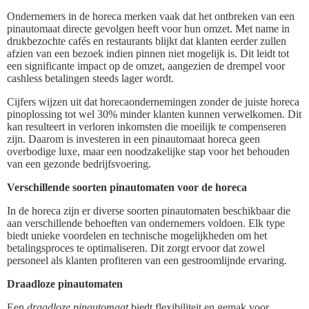
Ondernemers in de horeca merken vaak dat het ontbreken van een
pinautomaat directe gevolgen heeft voor hun omzet. Met name in
drukbezochte cafés en restaurants blijkt dat klanten eerder zullen
afzien van een bezoek indien pinnen niet mogelijk is. Dit leidt tot
een significante impact op de omzet, aangezien de drempel voor
cashless betalingen steeds lager wordt.
Cijfers wijzen uit dat horecaondernemingen zonder de juiste horeca
pinoplossing tot wel 30% minder klanten kunnen verwelkomen. Dit
kan resulteert in verloren inkomsten die moeilijk te compenseren
zijn. Daarom is investeren in een pinautomaat horeca geen
overbodige luxe, maar een noodzakelijke stap voor het behouden
van een gezonde bedrijfsvoering.
Verschillende soorten pinautomaten voor de horeca
In de horeca zijn er diverse soorten pinautomaten beschikbaar die
aan verschillende behoeften van ondernemers voldoen. Elk type
biedt unieke voordelen en technische mogelijkheden om het
betalingsproces te optimaliseren. Dit zorgt ervoor dat zowel
personeel als klanten profiteren van een gestroomlijnde ervaring.
Draadloze pinautomaten
Een
draadloze pinautomaat
biedt flexibiliteit en gemak voor