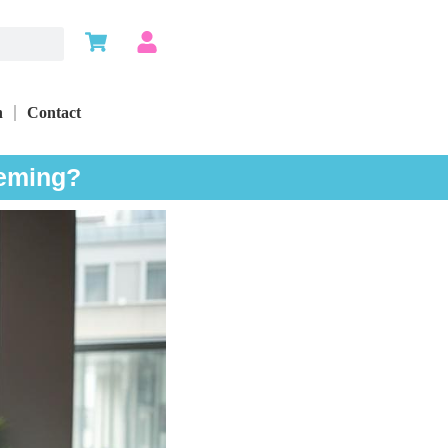
n
Contact
neming?