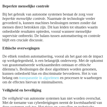
Beperkte menselijke controle
Bij het gebruik van autonome systemen bestaat de zorg voor
beperkte menselijke controle
. Naarmate de technologie verder
gevorderd is, kunnen machines beslissingen nemen zonder dat
mensen direct betrokken zijn. Dit kan leiden tot situaties waarin
onbedoelde resultaten optreden, vooral wanneer menselijke
supervisie ontbreekt. De balans tussen automatisering en controle
blijft een cruciale discussie.
Ethische overwegingen
De ethiek rondom automatisering, vooral als het gaat om de impact
op werkgelegenheid, is een belangrijk onderwerp. Met de opkomst
van geautomatiseerde werkzaamheden ontstaan er
ethische
dilemma’s. Beslissingen die door algoritmen worden genomen,
kunnen onbedoeld bias en discriminatie bevorderen. Het is van
belang om
transparantie in algoritmen
en processen te waarborgen
om de effecten hiervan te minimaliseren.
Veiligheid en beveiliging
De
veiligheid
van autonome systemen kan niet worden overschat.
Met de toename van cyberdreigingen neemt de kwetsbaarheid van
deze systemen ook toe. Het risico op aanvallen en technische