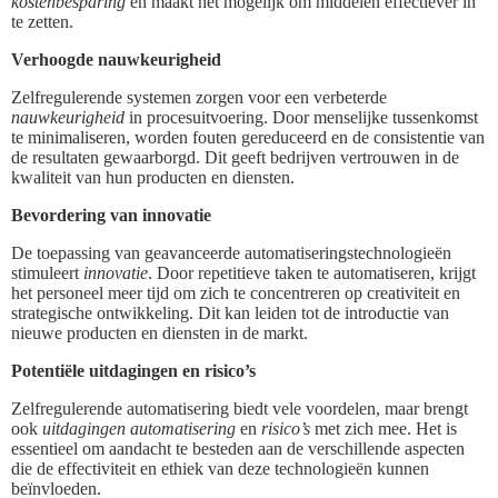
kostenbesparing
en maakt het mogelijk om middelen effectiever in
te zetten.
Verhoogde nauwkeurigheid
Zelfregulerende systemen zorgen voor een verbeterde
nauwkeurigheid
in procesuitvoering. Door menselijke tussenkomst
te minimaliseren, worden fouten gereduceerd en de consistentie van
de resultaten gewaarborgd. Dit geeft bedrijven vertrouwen in de
kwaliteit van hun producten en diensten.
Bevordering van innovatie
De toepassing van geavanceerde automatiseringstechnologieën
stimuleert
innovatie
. Door repetitieve taken te automatiseren, krijgt
het personeel meer tijd om zich te concentreren op creativiteit en
strategische ontwikkeling. Dit kan leiden tot de introductie van
nieuwe producten en diensten in de markt.
Potentiële uitdagingen en risico’s
Zelfregulerende automatisering biedt vele voordelen, maar brengt
ook
uitdagingen automatisering
en
risico’s
met zich mee. Het is
essentieel om aandacht te besteden aan de verschillende aspecten
die de effectiviteit en ethiek van deze technologieën kunnen
beïnvloeden.