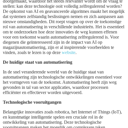
doorgemaakt, waardoor het steeds relevanter wordt om de vraag te
stellen: kan deze technologie ooit volledig zelfregulerend worden?
De opkomst van AI en geavanceerde algoritmes maakt het mogelijk
dat systemen zelfstandig beslissingen nemen en zich aanpassen aan
nieuwe omstandigheden. Dit roept vragen op over de toekomstige
rol van automatisering in verschillende industrieën. Het is essentieel
om te onderzoeken hoe deze innovaties de weg kunnen effenen
voor een toekomst waarin automatisering zelfregulerend is. Voor
diegenen die geïnteresseerd zijn in de impact van AI op
magazijnautomatisering, zijn er al inspirerende voorbeelden te
vinden, zoals te lezen is op deze
website
.
De huidige staat van automatisering
In de snel veranderende wereld van de huidige staat van
automatisering zijn technologische ontwikkelingen essentieel voor
het vormgeven van de toekomst. Automatisering heeft zijn weg
gevonden in tal van sector applicaties, waardoor processen
efficiënter en effectiever worden uitgevoerd.
Technologische vooruitgangen
Belangrijke innovaties zoals robotica, het Internet of Things (IoT),
en kunstmatige intelligentie spelen een cruciale rol in de
ontwikkeling van automatisering. Deze technologische
vooruitgangen maken het mogelijk om complexere taken