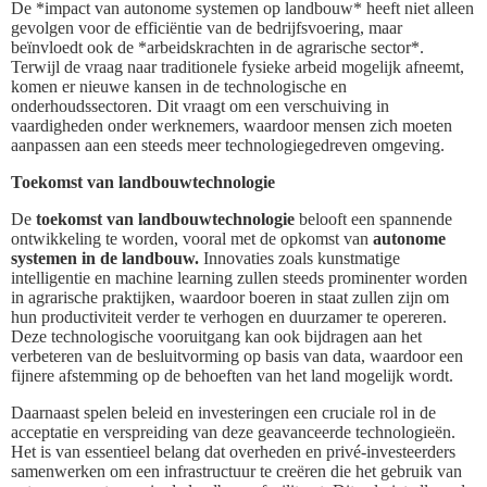
De *impact van autonome systemen op landbouw* heeft niet alleen
gevolgen voor de efficiëntie van de bedrijfsvoering, maar
beïnvloedt ook de *arbeidskrachten in de agrarische sector*.
Terwijl de vraag naar traditionele fysieke arbeid mogelijk afneemt,
komen er nieuwe kansen in de technologische en
onderhoudssectoren. Dit vraagt om een verschuiving in
vaardigheden onder werknemers, waardoor mensen zich moeten
aanpassen aan een steeds meer technologiegedreven omgeving.
Toekomst van landbouwtechnologie
De
toekomst van landbouwtechnologie
belooft een spannende
ontwikkeling te worden, vooral met de opkomst van
autonome
systemen in de landbouw.
Innovaties zoals kunstmatige
intelligentie en machine learning zullen steeds prominenter worden
in agrarische praktijken, waardoor boeren in staat zullen zijn om
hun productiviteit verder te verhogen en duurzamer te opereren.
Deze technologische vooruitgang kan ook bijdragen aan het
verbeteren van de besluitvorming op basis van data, waardoor een
fijnere afstemming op de behoeften van het land mogelijk wordt.
Daarnaast spelen beleid en investeringen een cruciale rol in de
acceptatie en verspreiding van deze geavanceerde technologieën.
Het is van essentieel belang dat overheden en privé-investeerders
samenwerken om een infrastructuur te creëren die het gebruik van