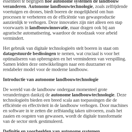
essentieel te begrijpen
hoe autonome systemen de landbouw
veranderen
.
Autonome landbouwtechnologie
, zoals zelfrijdende
voertuigen en drones, biedt boeren de mogelijkheid om hun
processen te verbeteren en de efficiëntie van gewasproductie
aanzienlijk te verhogen. Deze innovaties zijn niet alleen een stap
voorwaarts in
landbouwinnovatie
, maar dragen ook bij aan
agrarische automatisering, waardoor de noodzaak voor arbeid
vermindert.
Het gebruik van digitale technologieën stelt boeren in staat om
datagestuurde beslissingen
te nemen, wat cruciaal is voor het
optimaliseren van opbrengsten en het verminderen van verspilling.
Samen leiden deze ontwikkelingen naar een duurzamer en
rendabeler model voor de moderne landbouw.
Introductie van autonome landbouwtechnologie
De wereld van de landbouw ondergaat momenteel grote
veranderingen dankzij de
autonome landbouwtechnologie
. Deze
technologieën bieden een breed scala aan toepassingen die de
efficiëntie en effectiviteit in de landbouw verhogen. Door machines
en software in te zetten die zelfstandig taken uitvoeren, zoals het
zaaien en oogsten van gewassen, wordt de digitale transformatie
van de sector sterk gestimuleerd.
Definitie en voorbeelden van autonome systemen