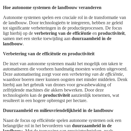
Hoe autonome systemen de landbouw veranderen
Autonome systemen spelen een cruciale rol in de transformatie van
de landbouw. Door technologieën te integreren, hebben ze geleid
tot significante verbeteringen in de productieprocessen. De focus
ligt hierbij op de
verbetering van de efficiëntie
en
productiviteit
,
samen met een sterke toewijding aan
duurzaamheid in de
landbouw
.
Verbetering van de efficiëntie en productiviteit
De inzet van autonome systemen maakt het mogelijk om taken te
automatiseren die voorheen handmatig moesten worden uitgevoerd.
Deze automatisering zorgt voor een
verbetering van de efficiëntie
,
waardoor boeren meer kunnen oogsten met minder middelen. Denk
hierbij aan het gebruik van drones voor gewasbewaking of
zelfrijdende machines die akkers bewerken. Door deze
technologieën kan de
productiviteit
aanzienlijk toenemen, wat
resulteert in een hogere opbrengst per hectare.
Duurzaamheid en milieuvriendelijkheid in de landbouw
Naast de focus op efficiëntie spelen autonome systemen ook een
belangrijke rol in het bevorderen van
duurzaamheid in de
landbouw
. Met de toepassing van precisietechnieken, zoals