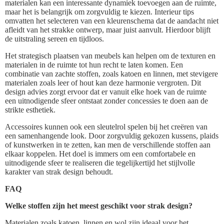
materialen kan een interessante dynamiek toevoegen aan de ruimte,
maar het is belangrijk om zorgvuldig te kiezen. Interieur tips
omvatten het selecteren van een kleurenschema dat de aandacht niet
afleidt van het strakke ontwerp, maar juist aanvult. Hierdoor blijft
de uitstraling sereen en tijdloos.
Het strategisch plaatsen van meubels kan helpen om de texturen en
materialen in de ruimte tot hun recht te laten komen. Een
combinatie van zachte stoffen, zoals katoen en linnen, met stevigere
materialen zoals leer of hout kan deze harmonie vergroten. Dit
design advies zorgt ervoor dat er vanuit elke hoek van de ruimte
een uitnodigende sfeer ontstaat zonder concessies te doen aan de
strikte esthetiek.
Accessoires kunnen ook een sleutelrol spelen bij het creëren van
een samenhangende look. Door zorgvuldig gekozen kussens, plaids
of kunstwerken in te zetten, kan men de verschillende stoffen aan
elkaar koppelen. Het doel is immers om een comfortabele en
uitnodigende sfeer te realiseren die tegelijkertijd het stijlvolle
karakter van strak design behoudt.
FAQ
Welke stoffen zijn het meest geschikt voor strak design?
Materialen zoals katoen, linnen en wol zijn ideaal voor het