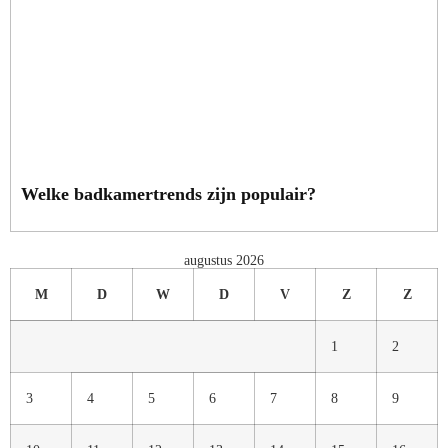
Welke badkamertrends zijn populair?
augustus 2026
M
D
W
D
V
Z
Z
1
2
3
4
5
6
7
8
9