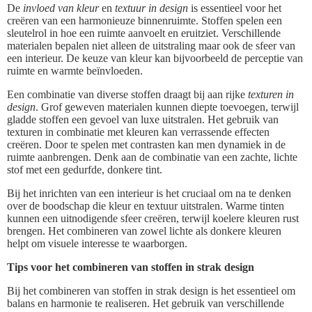
De
invloed van kleur
en
textuur in design
is essentieel voor het
creëren van een harmonieuze binnenruimte. Stoffen spelen een
sleutelrol in hoe een ruimte aanvoelt en eruitziet. Verschillende
materialen bepalen niet alleen de uitstraling maar ook de sfeer van
een interieur. De keuze van kleur kan bijvoorbeeld de perceptie van
ruimte en warmte beïnvloeden.
Een combinatie van diverse stoffen draagt bij aan rijke
texturen in
design
. Grof geweven materialen kunnen diepte toevoegen, terwijl
gladde stoffen een gevoel van luxe uitstralen. Het gebruik van
texturen in combinatie met kleuren kan verrassende effecten
creëren. Door te spelen met contrasten kan men dynamiek in de
ruimte aanbrengen. Denk aan de combinatie van een zachte, lichte
stof met een gedurfde, donkere tint.
Bij het inrichten van een interieur is het cruciaal om na te denken
over de boodschap die kleur en textuur uitstralen. Warme tinten
kunnen een uitnodigende sfeer creëren, terwijl koelere kleuren rust
brengen. Het combineren van zowel lichte als donkere kleuren
helpt om visuele interesse te waarborgen.
Tips voor het combineren van stoffen in strak design
Bij het combineren van stoffen in strak design is het essentieel om
balans en harmonie te realiseren. Het gebruik van verschillende