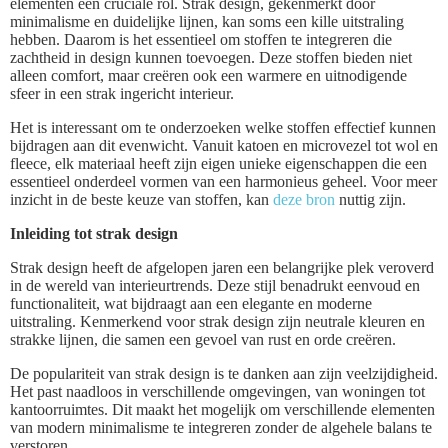
elementen een cruciale rol. Strak design, gekenmerkt door
minimalisme en duidelijke lijnen, kan soms een kille uitstraling
hebben. Daarom is het essentieel om stoffen te integreren die
zachtheid in design kunnen toevoegen. Deze stoffen bieden niet
alleen comfort, maar creëren ook een warmere en uitnodigende
sfeer in een strak ingericht interieur.
Het is interessant om te onderzoeken welke stoffen effectief kunnen
bijdragen aan dit evenwicht. Vanuit katoen en microvezel tot wol en
fleece, elk materiaal heeft zijn eigen unieke eigenschappen die een
essentieel onderdeel vormen van een harmonieus geheel. Voor meer
inzicht in de beste keuze van stoffen, kan
deze bron
nuttig zijn.
Inleiding tot strak design
Strak design heeft de afgelopen jaren een belangrijke plek veroverd
in de wereld van interieurtrends. Deze stijl benadrukt eenvoud en
functionaliteit, wat bijdraagt aan een elegante en moderne
uitstraling. Kenmerkend voor strak design zijn neutrale kleuren en
strakke lijnen, die samen een gevoel van rust en orde creëren.
De populariteit van strak design is te danken aan zijn veelzijdigheid.
Het past naadloos in verschillende omgevingen, van woningen tot
kantoorruimtes. Dit maakt het mogelijk om verschillende elementen
van modern minimalisme te integreren zonder de algehele balans te
verstoren.