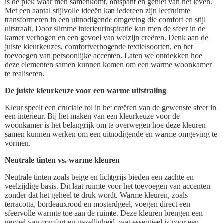
is de plek waar men samenkomt, ontspant en geniet van het leven.
Met een aantal stijlvolle ideeën kan iedereen zijn leefruimte
transformeren in een uitnodigende omgeving die comfort en stijl
uitstraalt. Door slimme interieurinspiratie kan men de sfeer in de
kamer verhogen en een gevoel van welzijn creëren. Denk aan de
juiste kleurkeuzes, comfortverhogende textielsoorten, en het
toevoegen van persoonlijke accenten. Laten we ontdekken hoe
deze elementen samen kunnen komen om een warme woonkamer
te realiseren.
De juiste kleurkeuze voor een warme uitstraling
Kleur speelt een cruciale rol in het creëren van de gewenste sfeer in
een interieur. Bij het maken van een kleurkeuze voor de
woonkamer is het belangrijk om te overwegen hoe deze kleuren
samen kunnen werken om een uitnodigende en warme omgeving te
vormen.
Neutrale tinten vs. warme kleuren
Neutrale tinten zoals beige en lichtgrijs bieden een zachte en
veelzijdige basis. Dit laat ruimte voor het toevoegen van accenten
zonder dat het geheel te druk wordt. Warme kleuren, zoals
terracotta, bordeauxrood en mosterdgeel, voegen direct een
sfeervolle warmte toe aan de ruimte. Deze kleuren brengen een
gevoel van comfort en gezelligheid, wat essentieel is voor een