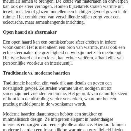
meubilair samen te brengen. De keuze van materialen en ontwerpen
kan ook de sfeer verhogen. Houten bijzettafels stralen warmte uit,
terwijl metalen of glazen modellen een luchtiger gevoel geven in de
ruimte. Het combineren van verschillende stijlen zorgt voor een
eclectische, maar samenhangende inrichting.
Open haard als sfeermaker
Een open haard kan een onmiskenbare sfeer creëren in iedere
woonkamer. Het is niet alleen een bron van warmte, maar ook een
echte sfeermaker die gezelligheid en welzijn met zich meebrengt.
Het type haard dat men kiest, kan echter variëren, afhankelijk van
persoonlijke voorkeur en interieurstijl.
Traditionele vs. moderne haarden
Traditionele haarden zijn vaak rijk aan details en geven een
nostalgisch gevoel. Ze stralen warmte uit en nodigen uit tot
samenzijn met vrienden en familie. Het gebruik van natuurlijk steen
of hout kan de uitstraling verder versterken, waardoor het een
prachtig middelpunt in de woonkamer wordt.
Moderne haarden daarentegen hebben een strakker en
minimalistisch design. Ze integreren elegant in hedendaagse
interieurs en zorgen voor een stijlvolle ambiance. Hierdoor kunnen
moderne haarden een frisse kijk op warmte en gezelligheid bieden