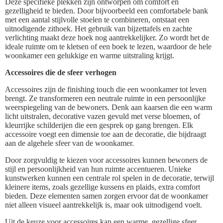
Deze specifieke plekken zijn ontworpen om comfort en
gezelligheid te bieden. Door bijvoorbeeld een comfortabele bank
met een aantal stijlvolle stoelen te combineren, ontstaat een
uitnodigende zithoek. Het gebruik van bijzettafels en zachte
verlichting maakt deze hoek nog aantrekkelijker. Zo wordt het de
ideale ruimte om te kletsen of een boek te lezen, waardoor de hele
woonkamer een gelukkige en warme uitstraling krijgt.
Accessoires die de sfeer verhogen
Accessoires zijn de finishing touch die een woonkamer tot leven
brengt. Ze transformeren een neutrale ruimte in een persoonlijke
weerspiegeling van de bewoners. Denk aan kaarsen die een warm
licht uitstralen, decorative vazen gevuld met verse bloemen, of
kleurrijke schilderijen die een gesprek op gang brengen. Elk
accessoire voegt een dimensie toe aan de decoratie, die bijdraagt
aan de algehele sfeer van de woonkamer.
Door zorgvuldig te kiezen voor accessoires kunnen bewoners de
stijl en persoonlijkheid van hun ruimte accentueren. Unieke
kunstwerken kunnen een centrale rol spelen in de decoratie, terwijl
kleinere items, zoals gezellige kussens en plaids, extra comfort
bieden. Deze elementen samen zorgen ervoor dat de woonkamer
niet alleen visueel aantrekkelijk is, maar ook uitnodigend voelt.
Uit de keuze voor accessoires kan een warme, gezellige sfeer