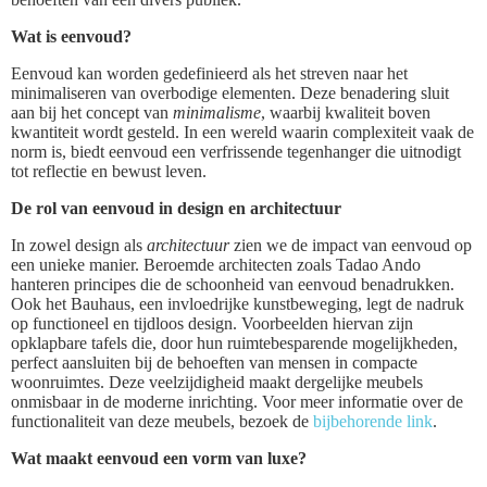
Wat is eenvoud?
Eenvoud kan worden gedefinieerd als het streven naar het
minimaliseren van overbodige elementen. Deze benadering sluit
aan bij het concept van
minimalisme
, waarbij kwaliteit boven
kwantiteit wordt gesteld. In een wereld waarin complexiteit vaak de
norm is, biedt eenvoud een verfrissende tegenhanger die uitnodigt
tot reflectie en bewust leven.
De rol van eenvoud in design en architectuur
In zowel design als
architectuur
zien we de impact van eenvoud op
een unieke manier. Beroemde architecten zoals Tadao Ando
hanteren principes die de schoonheid van eenvoud benadrukken.
Ook het Bauhaus, een invloedrijke kunstbeweging, legt de nadruk
op functioneel en tijdloos design. Voorbeelden hiervan zijn
opklapbare tafels die, door hun ruimtebesparende mogelijkheden,
perfect aansluiten bij de behoeften van mensen in compacte
woonruimtes. Deze veelzijdigheid maakt dergelijke meubels
onmisbaar in de moderne inrichting. Voor meer informatie over de
functionaliteit van deze meubels, bezoek de
bijbehorende link
.
Wat maakt eenvoud een vorm van luxe?