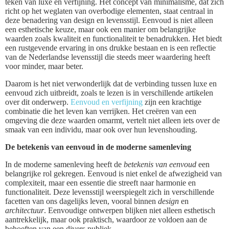
teken van luxe en verfijning. Het concept van minimalisme, dat zich
richt op het weglaten van overbodige elementen, staat centraal in
deze benadering van design en levensstijl. Eenvoud is niet alleen
een esthetische keuze, maar ook een manier om belangrijke
waarden zoals kwaliteit en functionaliteit te benadrukken. Het biedt
een rustgevende ervaring in ons drukke bestaan en is een reflectie
van de Nederlandse levensstijl die steeds meer waardering heeft
voor minder, maar beter.
Daarom is het niet verwonderlijk dat de verbinding tussen luxe en
eenvoud zich uitbreidt, zoals te lezen is in verschillende artikelen
over dit onderwerp.
Eenvoud en verfijning
zijn een krachtige
combinatie die het leven kan verrijken. Het creëren van een
omgeving die deze waarden omarmt, vertelt niet alleen iets over de
smaak van een individu, maar ook over hun levenshouding.
De betekenis van eenvoud in de moderne samenleving
In de moderne samenleving heeft de
betekenis van eenvoud
een
belangrijke rol gekregen. Eenvoud is niet enkel de afwezigheid van
complexiteit, maar een essentie die streeft naar harmonie en
functionaliteit. Deze levensstijl weerspiegelt zich in verschillende
facetten van ons dagelijks leven, vooral binnen
design
en
architectuur
. Eenvoudige ontwerpen blijken niet alleen esthetisch
aantrekkelijk, maar ook praktisch, waardoor ze voldoen aan de
behoeften van een divers publiek.