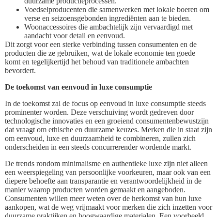
duurzame productieprocessen.
Voedselproducenten die samenwerken met lokale boeren om
verse en seizoensgebonden ingrediënten aan te bieden.
Woonaccessoires die ambachtelijk zijn vervaardigd met
aandacht voor detail en eenvoud.
Dit zorgt voor een sterke verbinding tussen consumenten en de
producten die ze gebruiken, wat de lokale economie ten goede
komt en tegelijkertijd het behoud van traditionele ambachten
bevordert.
De toekomst van eenvoud in luxe consumptie
In de toekomst zal de focus op eenvoud in luxe consumptie steeds
prominenter worden. Deze verschuiving wordt gedreven door
technologische innovaties en een groeiend consumentenbewustzijn
dat vraagt om ethische en duurzame keuzes. Merken die in staat zijn
om eenvoud, luxe en duurzaamheid te combineren, zullen zich
onderscheiden in een steeds concurrerender wordende markt.
De trends rondom minimalisme en authentieke luxe zijn niet alleen
een weerspiegeling van persoonlijke voorkeuren, maar ook van een
diepere behoefte aan transparantie en verantwoordelijkheid in de
manier waarop producten worden gemaakt en aangeboden.
Consumenten willen meer weten over de herkomst van hun luxe
aankopen, wat de weg vrijmaakt voor merken die zich inzetten voor
duurzame praktijken en hoogwaardige materialen. Een voorbeeld