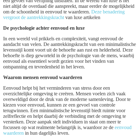
een gevoel van verfijning uitstralen. In de wereld van luxe is het
niet altijd de overdaad die aanspreekt, maar eerder de mogelijkheid
om de schoonheid in eenvoud te waarderen.
Deze benadering
vergroot de aantrekkingskracht
van luxe artikelen
De psychologie achter eenvoud en luxe
In een wereld vol prikkels en complexiteit, vangt eenvoud de
aandacht van velen. De aantrekkingskracht van een minimalistische
levensstijl komt voort uit de behoefte aan rust en helderheid. Deze
behoefte is diep geworteld in de psychologie van de mens, waarbij
eenvoud als essentieel wordt gezien voor het vinden van
ontspanning en tevredenheid in het leven.
Waarom mensen eenvoud waarderen
Eenvoud helpt bij het verminderen van stress door een
overzichtelijke omgeving te creëren. Mensen voelen zich vaak
overweldigd door de druk van de moderne samenleving. Door te
kiezen voor eenvoud, kunnen ze een gevoel van controle
terugwinnen. Een minimalistische levensstijl biedt ruimte voor
zelfreflectie en helpt daarbij de verbinding met de omgeving te
versterken. Deze aanpak stelt individuen in staat om meer te
focussen op wat realmente belangrijk is, waardoor ze de
eenvoud
waarderen
in hun dagelijks leven.