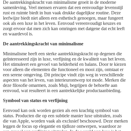
De aantrekkingskracht van minimalisme groeit in de moderne
samenleving. Veel mensen ervaren dat een eenvoudige levensstijl
rust en ruimte biedt in hun vaak drukke dagelijkse routine. Deze
leefwijze biedt niet alleen een esthetisch genoegen, maar fungeert
ook als een luxe in het leven. Eenvoud vereenvoudigt keuzes en
zorgt ervoor dat men zich kan omringen met datgene dat echt leeft
en waardevol is.
De aantrekkingskracht van minimalisme
Minimalisme heeft een sterke aantrekkingskracht op degenen die
geïnteresseerd zijn in luxe, verfijning en de kwaliteit van het leven.
Het stimuleert een gevoel van helderheid en balans. Door te kiezen
voor alleen die elementen die functioneel en mooi zijn, ontstaat er
een serene omgeving. Dit principe vindt zijn weg in verschillende
aspecten van het leven, van interieurontwerp tot mode. Merken die
deze filosofie omarmen, zoals Muji, begrijpen de behoefte aan
eenvoud, wat resulteert in een aantrekkelijke productaanbieding.
Symbool van status en verfijning
Eenvoud kan ook worden gezien als een krachtig symbool van
status. Producten die op een subtiele manier luxe uitstralen, zoals
die van Apple, worden vaak als exclusief beschouwd. Deze merken
leggen de focus op elegantie en tijdloze ontwerpen, waardoor ze