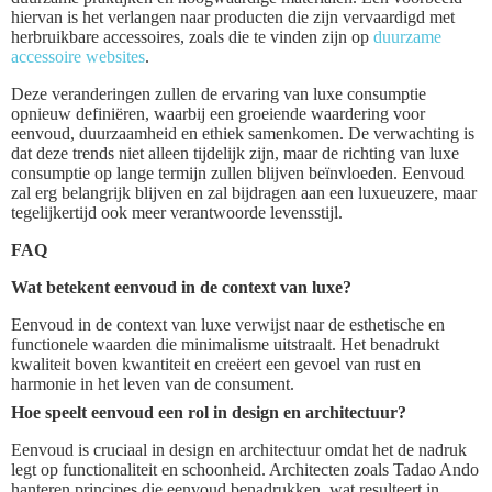
hiervan is het verlangen naar producten die zijn vervaardigd met
herbruikbare accessoires, zoals die te vinden zijn op
duurzame
accessoire websites
.
Deze veranderingen zullen de ervaring van luxe consumptie
opnieuw definiëren, waarbij een groeiende waardering voor
eenvoud, duurzaamheid en ethiek samenkomen. De verwachting is
dat deze trends niet alleen tijdelijk zijn, maar de richting van luxe
consumptie op lange termijn zullen blijven beïnvloeden. Eenvoud
zal erg belangrijk blijven en zal bijdragen aan een luxueuzere, maar
tegelijkertijd ook meer verantwoorde levensstijl.
FAQ
Wat betekent eenvoud in de context van luxe?
Eenvoud in de context van luxe verwijst naar de esthetische en
functionele waarden die minimalisme uitstraalt. Het benadrukt
kwaliteit boven kwantiteit en creëert een gevoel van rust en
harmonie in het leven van de consument.
Hoe speelt eenvoud een rol in design en architectuur?
Eenvoud is cruciaal in design en architectuur omdat het de nadruk
legt op functionaliteit en schoonheid. Architecten zoals Tadao Ando
hanteren principes die eenvoud benadrukken, wat resulteert in