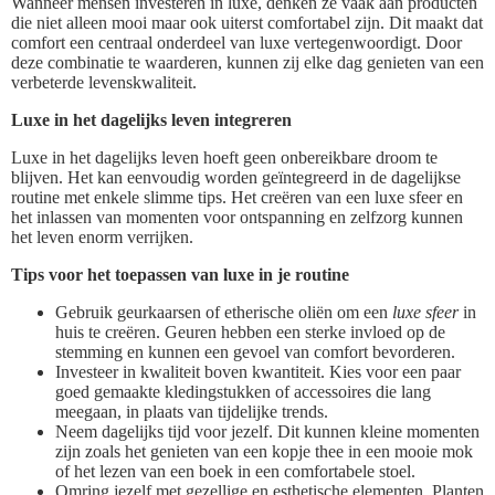
Wanneer mensen investeren in luxe, denken ze vaak aan producten
die niet alleen mooi maar ook uiterst comfortabel zijn. Dit maakt dat
comfort een centraal onderdeel van luxe vertegenwoordigt. Door
deze combinatie te waarderen, kunnen zij elke dag genieten van een
verbeterde levenskwaliteit.
Luxe in het dagelijks leven integreren
Luxe in het dagelijks leven hoeft geen onbereikbare droom te
blijven. Het kan eenvoudig worden geïntegreerd in de dagelijkse
routine met enkele slimme tips. Het creëren van een luxe sfeer en
het inlassen van momenten voor ontspanning en zelfzorg kunnen
het leven enorm verrijken.
Tips voor het toepassen van luxe in je routine
Gebruik geurkaarsen of etherische oliën om een
luxe sfeer
in
huis te creëren. Geuren hebben een sterke invloed op de
stemming en kunnen een gevoel van comfort bevorderen.
Investeer in kwaliteit boven kwantiteit. Kies voor een paar
goed gemaakte kledingstukken of accessoires die lang
meegaan, in plaats van tijdelijke trends.
Neem dagelijks tijd voor jezelf. Dit kunnen kleine momenten
zijn zoals het genieten van een kopje thee in een mooie mok
of het lezen van een boek in een comfortabele stoel.
Omring jezelf met gezellige en esthetische elementen. Planten