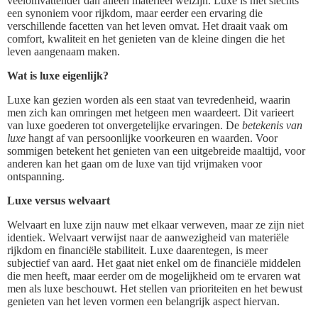
veelomvattender dan alleen materieel welzijn. Luxe is niet slechts
een synoniem voor rijkdom, maar eerder een ervaring die
verschillende facetten van het leven omvat. Het draait vaak om
comfort, kwaliteit en het genieten van de kleine dingen die het
leven aangenaam maken.
Wat is luxe eigenlijk?
Luxe kan gezien worden als een staat van tevredenheid, waarin
men zich kan omringen met hetgeen men waardeert. Dit varieert
van luxe goederen tot onvergetelijke ervaringen. De
betekenis van
luxe
hangt af van persoonlijke voorkeuren en waarden. Voor
sommigen betekent het genieten van een uitgebreide maaltijd, voor
anderen kan het gaan om de luxe van tijd vrijmaken voor
ontspanning.
Luxe versus welvaart
Welvaart en luxe zijn nauw met elkaar verweven, maar ze zijn niet
identiek. Welvaart verwijst naar de aanwezigheid van materiële
rijkdom en financiële stabiliteit. Luxe daarentegen, is meer
subjectief van aard. Het gaat niet enkel om de financiële middelen
die men heeft, maar eerder om de mogelijkheid om te ervaren wat
men als luxe beschouwt. Het stellen van prioriteiten en het bewust
genieten van het leven vormen een belangrijk aspect hiervan.