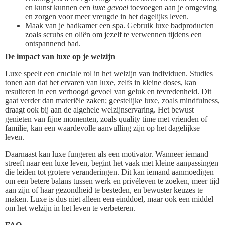
en kunst kunnen een
luxe gevoel
toevoegen aan je omgeving
en zorgen voor meer vreugde in het dagelijks leven.
Maak van je badkamer een spa. Gebruik luxe badproducten
zoals scrubs en oliën om jezelf te verwennen tijdens een
ontspannend bad.
De impact van luxe op je welzijn
Luxe speelt een cruciale rol in het welzijn van individuen. Studies
tonen aan dat het ervaren van luxe, zelfs in kleine doses, kan
resulteren in een verhoogd gevoel van geluk en tevredenheid. Dit
gaat verder dan materiële zaken; geestelijke luxe, zoals mindfulness,
draagt ook bij aan de algehele welzijnservaring. Het bewust
genieten van fijne momenten, zoals quality time met vrienden of
familie, kan een waardevolle aanvulling zijn op het dagelijkse
leven.
Daarnaast kan luxe fungeren als een motivator. Wanneer iemand
streeft naar een luxe leven, begint het vaak met kleine aanpassingen
die leiden tot grotere veranderingen. Dit kan iemand aanmoedigen
om een betere balans tussen werk en privéleven te zoeken, meer tijd
aan zijn of haar gezondheid te besteden, en bewuster keuzes te
maken. Luxe is dus niet alleen een einddoel, maar ook een middel
om het welzijn in het leven te verbeteren.