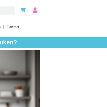
n
Contact
euken?