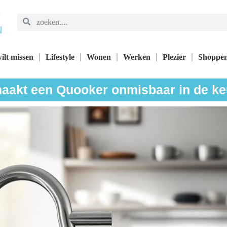
ilt missen
Lifestyle
Wonen
Werken
Plezier
Shoppe
aakt een Quooker onmisbaar in de k