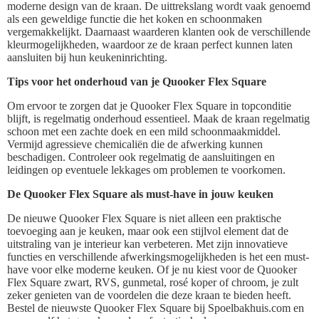
moderne design van de kraan. De uittrekslang wordt vaak genoemd
als een geweldige functie die het koken en schoonmaken
vergemakkelijkt. Daarnaast waarderen klanten ook de verschillende
kleurmogelijkheden, waardoor ze de kraan perfect kunnen laten
aansluiten bij hun keukeninrichting.
Tips voor het onderhoud van je Quooker Flex Square
Om ervoor te zorgen dat je Quooker Flex Square in topconditie
blijft, is regelmatig onderhoud essentieel. Maak de kraan regelmatig
schoon met een zachte doek en een mild schoonmaakmiddel.
Vermijd agressieve chemicaliën die de afwerking kunnen
beschadigen. Controleer ook regelmatig de aansluitingen en
leidingen op eventuele lekkages om problemen te voorkomen.
De Quooker Flex Square als must-have in jouw keuken
De nieuwe Quooker Flex Square is niet alleen een praktische
toevoeging aan je keuken, maar ook een stijlvol element dat de
uitstraling van je interieur kan verbeteren. Met zijn innovatieve
functies en verschillende afwerkingsmogelijkheden is het een must-
have voor elke moderne keuken. Of je nu kiest voor de Quooker
Flex Square zwart, RVS, gunmetal, rosé koper of chroom, je zult
zeker genieten van de voordelen die deze kraan te bieden heeft.
Bestel de nieuwste Quooker Flex Square bij Spoelbakhuis.com en