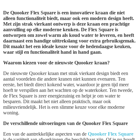
De Quooker Flex Square is een innovatieve kraan die niet
alleen functionaliteit biedt, maar ook een modern design heeft.
Met zijn strak vierkant ontwerp is deze kraan een prachtige
aanvulling op elke moderne keuken. De Flex Square is
ontworpen om zowel warm als koud water te leveren, en heeft
daarnaast een handige uittrekslang voor extra gebruiksgemak.
Dit maakt het een ideale keuze voor de hedendaagse keuken,
waar stijl en functionaliteit hand in hand gaan.
Waarom kiezen voor de nieuwste Quooker kraan?
De nieuwste Quooker kraan met strak vierkant design biedt een
aantal voordelen die andere kranen niet kunnen evenaren. Ten
eerste, het biedt direct kokend water, waardoor je geen tijd meer
hoeft te verspillen aan het wachten op de waterkoker. Ten tweede,
de Flex Square is zeer energiezuinig en helpt je om water te
besparen. Dit maakt het niet alleen praktisch, maar ook
milieuvriendelijk. Het is een slimme keuze voor elke moderne
woning.
De verschillende uitvoeringen van de Quooker Flex Square
Een van de aantrekkelijke aspecten van de
Quooker Flex Square
is de variëteit aan afwerkingen die beschikbaar zijn. Of je nu houdt