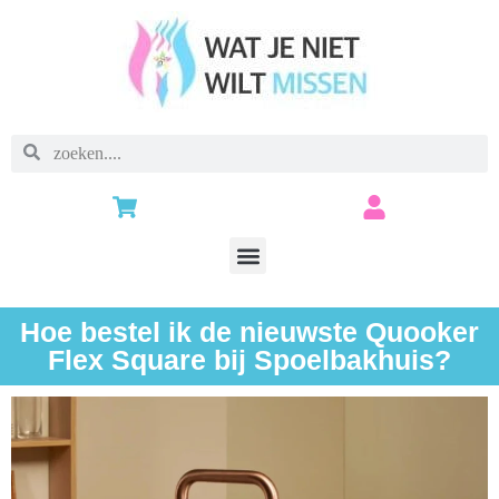
Hoe bestel ik de nieuwste Quooker
Flex Square bij Spoelbakhuis?