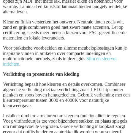
opties zijn MDF met matte lak, massief eiken en notenhout voor
warmte. Laminaat en kunststof laminaat bieden budgetvriendelijke
alternatieven.
Kleur en finish versterken het ontwerp. Neutrale tinten zoals wit,
zand en grijs combineren goed met zwart-matte accenten. Let op
certificering; steeds meer mensen kiezen voor FSC-gecertificeerde
materialen en lokale leveranciers.
Voor praktische voorbeelden en slimme meubeloplossingen kun je
inspiratie vinden in artikelen over compacte indelingen en
multifunctionele meubels, zoals in deze gids
Slim en sfeervol
inrichten
.
Verlichting en presentatie van kleding
Verlichting bepaalt hoe kleuren en details overkomen. Combineer
algemene verlichting met taakverlichting zoals LED-strips onder
planken en spots boven hanggedeelten. Gebruik verlichting met een
kleurtemperatuur tussen 3000 en 4000K voor natuurlijke
kleurweergave.
Installeer dimbare armaturen om sfeer en functionaliteit te regelen.
Voeg vitrinedeurtjes toe voor bijzondere stukken en plaats spiegels
om ruimtegevoel te vergroten. Goede verlichting inloopkast zorgt
ervoor dat outfits helder en aantrekkelijk worden gepresenteerd.