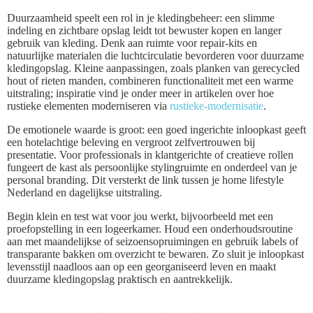
Duurzaamheid speelt een rol in je kledingbeheer: een slimme
indeling en zichtbare opslag leidt tot bewuster kopen en langer
gebruik van kleding. Denk aan ruimte voor repair-kits en
natuurlijke materialen die luchtcirculatie bevorderen voor duurzame
kledingopslag. Kleine aanpassingen, zoals planken van gerecycled
hout of rieten manden, combineren functionaliteit met een warme
uitstraling; inspiratie vind je onder meer in artikelen over hoe
rustieke elementen moderniseren via
rustieke-modernisatie
.
De emotionele waarde is groot: een goed ingerichte inloopkast geeft
een hotelachtige beleving en vergroot zelfvertrouwen bij
presentatie. Voor professionals in klantgerichte of creatieve rollen
fungeert de kast als persoonlijke stylingruimte en onderdeel van je
personal branding. Dit versterkt de link tussen je home lifestyle
Nederland en dagelijkse uitstraling.
Begin klein en test wat voor jou werkt, bijvoorbeeld met een
proefopstelling in een logeerkamer. Houd een onderhoudsroutine
aan met maandelijkse of seizoensopruimingen en gebruik labels of
transparante bakken om overzicht te bewaren. Zo sluit je inloopkast
levensstijl naadloos aan op een georganiseerd leven en maakt
duurzame kledingopslag praktisch en aantrekkelijk.