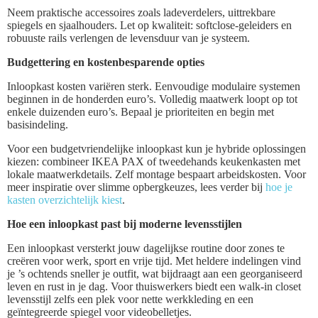
Neem praktische accessoires zoals ladeverdelers, uittrekbare
spiegels en sjaalhouders. Let op kwaliteit: softclose-geleiders en
robuuste rails verlengen de levensduur van je systeem.
Budgettering en kostenbesparende opties
Inloopkast kosten variëren sterk. Eenvoudige modulaire systemen
beginnen in de honderden euro’s. Volledig maatwerk loopt op tot
enkele duizenden euro’s. Bepaal je prioriteiten en begin met
basisindeling.
Voor een budgetvriendelijke inloopkast kun je hybride oplossingen
kiezen: combineer IKEA PAX of tweedehands keukenkasten met
lokale maatwerkdetails. Zelf montage bespaart arbeidskosten. Voor
meer inspiratie over slimme opbergkeuzes, lees verder bij
hoe je
kasten overzichtelijk kiest
.
Hoe een inloopkast past bij moderne levensstijlen
Een inloopkast versterkt jouw dagelijkse routine door zones te
creëren voor werk, sport en vrije tijd. Met heldere indelingen vind
je ’s ochtends sneller je outfit, wat bijdraagt aan een georganiseerd
leven en rust in je dag. Voor thuiswerkers biedt een walk-in closet
levensstijl zelfs een plek voor nette werkkleding en een
geïntegreerde spiegel voor videobelletjes.