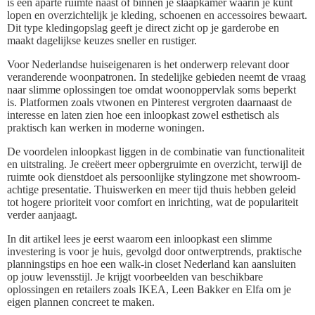
is een aparte ruimte naast of binnen je slaapkamer waarin je kunt
lopen en overzichtelijk je kleding, schoenen en accessoires bewaart.
Dit type kledingopslag geeft je direct zicht op je garderobe en
maakt dagelijkse keuzes sneller en rustiger.
Voor Nederlandse huiseigenaren is het onderwerp relevant door
veranderende woonpatronen. In stedelijke gebieden neemt de vraag
naar slimme oplossingen toe omdat woonoppervlak soms beperkt
is. Platformen zoals vtwonen en Pinterest vergroten daarnaast de
interesse en laten zien hoe een inloopkast zowel esthetisch als
praktisch kan werken in moderne woningen.
De voordelen inloopkast liggen in de combinatie van functionaliteit
en uitstraling. Je creëert meer opbergruimte en overzicht, terwijl de
ruimte ook dienstdoet als persoonlijke stylingzone met showroom-
achtige presentatie. Thuiswerken en meer tijd thuis hebben geleid
tot hogere prioriteit voor comfort en inrichting, wat de populariteit
verder aanjaagt.
In dit artikel lees je eerst waarom een inloopkast een slimme
investering is voor je huis, gevolgd door ontwerptrends, praktische
planningstips en hoe een walk-in closet Nederland kan aansluiten
op jouw levensstijl. Je krijgt voorbeelden van beschikbare
oplossingen en retailers zoals IKEA, Leen Bakker en Elfa om je
eigen plannen concreet te maken.