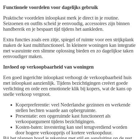
Functionele voordelen voor dagelijks gebruik
Praktische voordelen inloopkast merk je direct in je routine.
Seizoenen en outfits scheid je eenvoudig, accessoires zijn binnen
handbereik en je bespaart tijd tijdens het aankleden.
Extra functies zoals een zitje, spiegel of ruimte voor een strijkplank
maken de kast multifunctioneel. In kleinere woningen kan integratie
met wasruimte een slimme oplossing bieden en zo dagelijkse taken
eenvoudiger maken.
Invloed op verkoopbaarheid van woningen
Een goed ingerichte inloopkast verhoogt de verkoopbaarheid huis
met inloopkast aanzienlijk. Tijdens bezichtigingen creëert goede
verlichting en orde een emotionele klik bij kopers, wat de kans op
snelle verkoop vergroot.
Koperpreferentie: veel Nederlandse gezinnen en werkende
stellen hechten waarde aan opbergruimte.
Presentatie: een opgeruimde kast functioneert als
verkoopargument tijdens bezichtigingen.
Kosten-baten: investering kan snel terugverdiend worden
door hogere verkoopprijs of kortere verkoopduur.
Bij het plannen houd je rekening met stijl en aansluiting op de rest