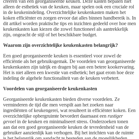
creëren van een georganiseerde keuken. Deze kasten bepalen niet
alleen de esthetiek van de keuken, maar spelen ook een cruciale rol
in de keukenindeling. Overzichtelijke keukenkasten maken het
koken efficiënter en zorgen ervoor dat alles binnen handbereik is. In
dit artikel worden praktische tips en inzichten gedeeld over hoe men
keukenkasten kan kiezen die zowel functioneel als aantrekkelijk
zijn, ongeacht de stijl of het beschikbare budget.
Waarom zijn overzichtelijke keukenkasten belangrijk?
Een goed georganiseerde keuken is essentieel voor zowel de
efficiëntie als het gebruiksgemak. De voordelen van georganiseerde
keukenkasten zijn talrijk en dragen bij aan een betere kookervaring.
Het is niet alleen een kwestie van esthetiek; het gaat erom hoe deze
indeling de algehele functionaliteit van de keuken verbetert.
Voordelen van georganiseerde keukenkasten
Georganiseerde keukenkasten bieden diverse voordelen. Ze
verminderen de tijd die men verspilt aan het zoeken naar
ingrediënten of keukengerei, wat resulteert in efficiënter koken. Een
overzichtelijke opbergruimte bevordert daarnaast een
rustiger
gevoel
in de keuken en minimaliseert stress. Onderzoeken tonen
aan dat een goed georganiseerde keuken de tevredenheid van de
gebruiker aanzienlijk kan verhogen. Bij het inrichten van de ruimte
is het belangrijk om aandacht te besteden aan de mogelijkheden