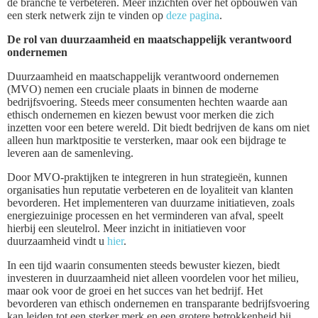
de branche te verbeteren. Meer inzichten over het opbouwen van
een sterk netwerk zijn te vinden op
deze pagina
.
De rol van duurzaamheid en maatschappelijk verantwoord
ondernemen
Duurzaamheid en maatschappelijk verantwoord ondernemen
(MVO) nemen een cruciale plaats in binnen de moderne
bedrijfsvoering. Steeds meer consumenten hechten waarde aan
ethisch ondernemen en kiezen bewust voor merken die zich
inzetten voor een betere wereld. Dit biedt bedrijven de kans om niet
alleen hun marktpositie te versterken, maar ook een bijdrage te
leveren aan de samenleving.
Door MVO-praktijken te integreren in hun strategieën, kunnen
organisaties hun reputatie verbeteren en de loyaliteit van klanten
bevorderen. Het implementeren van duurzame initiatieven, zoals
energiezuinige processen en het verminderen van afval, speelt
hierbij een sleutelrol. Meer inzicht in initiatieven voor
duurzaamheid vindt u
hier
.
In een tijd waarin consumenten steeds bewuster kiezen, biedt
investeren in duurzaamheid niet alleen voordelen voor het milieu,
maar ook voor de groei en het succes van het bedrijf. Het
bevorderen van ethisch ondernemen en transparante bedrijfsvoering
kan leiden tot een sterker merk en een grotere betrokkenheid bij