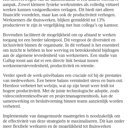
aanpak. Zowel kleinere fysieke werkruimtes als volledig virtueel
werken kunnen vastgoedkosten verlagen. Dit biedt niet alleen
financiële voordelen, maar kan ook de productiviteit verhogen.
Werknemers die thuiswerken, blijken gemiddeld tot 13%
productiever te zijn in vergelijking met hun collega’s op kantoor.
Bovendien faciliteert de mogelijkheid om op afstand te werken
toegang tot een breder talentpool. Dit vergroot de diversiteit en
inclusiviteit binnen de organisatie. In dit verband is het essentieel
om inzicht te hebben in hoe werving en betrokkenheid bijdragen
aan de algemene tevredenheid van werknemers. Een studie van
Gallup toont aan dat er een directe link bestaat tussen
werknemerstevredenheid, productiviteit en retentie.
Verder speelt de werk-privébalans een cruciale rol bij de prestaties
van medewerkers. Een betere balans vermindert stress en burn-out.
Hierdoor verbetert het welzijn, wat op zijn beurt weer leidt tot
hogere productiviteit. Met de juiste technologische adoptie, zoals
videoconferentiesoftware en projectmanagementtools, kan de
samenwerking en besluitvorming binnen teams aanzienlijk worden
verbeterd.
Implementatie van datagestuurde maatregelen is noodzakelijk om
de effectiviteit van deze strategieën te maximaliseren. Dit kan onder
meer flexibele werkuren en de mogelijkheid tot thuiswerken