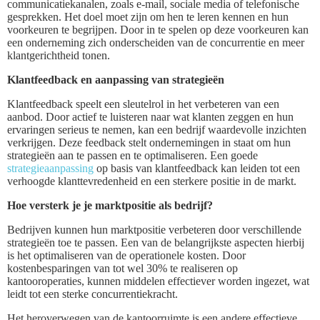
communicatiekanalen, zoals e-mail, sociale media of telefonische
gesprekken. Het doel moet zijn om hen te leren kennen en hun
voorkeuren te begrijpen. Door in te spelen op deze voorkeuren kan
een onderneming zich onderscheiden van de concurrentie en meer
klantgerichtheid tonen.
Klantfeedback en aanpassing van strategieën
Klantfeedback speelt een sleutelrol in het verbeteren van een
aanbod. Door actief te luisteren naar wat klanten zeggen en hun
ervaringen serieus te nemen, kan een bedrijf waardevolle inzichten
verkrijgen. Deze feedback stelt ondernemingen in staat om hun
strategieën aan te passen en te optimaliseren. Een goede
strategieaanpassing
op basis van klantfeedback kan leiden tot een
verhoogde klanttevredenheid en een sterkere positie in de markt.
Hoe versterk je je marktpositie als bedrijf?
Bedrijven kunnen hun marktpositie verbeteren door verschillende
strategieën toe te passen. Een van de belangrijkste aspecten hierbij
is het optimaliseren van de operationele kosten. Door
kostenbesparingen van tot wel 30% te realiseren op
kantooroperaties, kunnen middelen effectiever worden ingezet, wat
leidt tot een sterke concurrentiekracht.
Het heroverwegen van de kantoorruimte is een andere effectieve