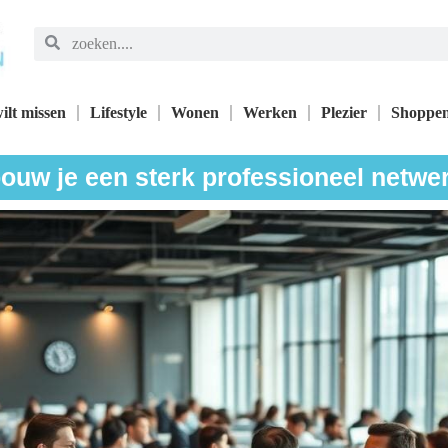
ilt missen
Lifestyle
Wonen
Werken
Plezier
Shoppe
ouw je een sterk professioneel netwe