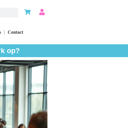
n
Contact
rk op?