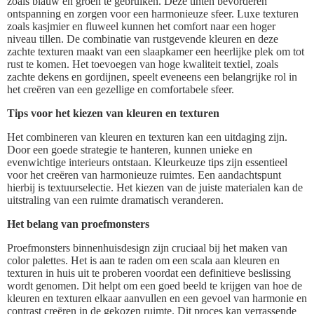
zoals blauw en groen te gebruiken. Deze tinten bevorderen
ontspanning en zorgen voor een harmonieuze sfeer. Luxe texturen
zoals kasjmier en fluweel kunnen het comfort naar een hoger
niveau tillen. De combinatie van rustgevende kleuren en deze
zachte texturen maakt van een slaapkamer een heerlijke plek om tot
rust te komen. Het toevoegen van hoge kwaliteit textiel, zoals
zachte dekens en gordijnen, speelt eveneens een belangrijke rol in
het creëren van een gezellige en comfortabele sfeer.
Tips voor het kiezen van kleuren en texturen
Het combineren van kleuren en texturen kan een uitdaging zijn.
Door een goede strategie te hanteren, kunnen unieke en
evenwichtige interieurs ontstaan. Kleurkeuze tips zijn essentieel
voor het creëren van harmonieuze ruimtes. Een aandachtspunt
hierbij is textuurselectie. Het kiezen van de juiste materialen kan de
uitstraling van een ruimte dramatisch veranderen.
Het belang van proefmonsters
Proefmonsters binnenhuisdesign zijn cruciaal bij het maken van
color palettes. Het is aan te raden om een scala aan kleuren en
texturen in huis uit te proberen voordat een definitieve beslissing
wordt genomen. Dit helpt om een goed beeld te krijgen van hoe de
kleuren en texturen elkaar aanvullen en een gevoel van harmonie en
contrast creëren in de gekozen ruimte. Dit proces kan verrassende