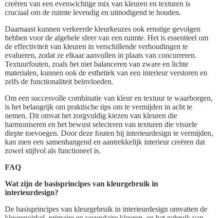
creëren van een evenwichtige mix van kleuren en texturen is
cruciaal om de ruimte levendig en uitnodigend te houden.
Daarnaast kunnen verkeerde kleurkeuzes ook ernstige gevolgen
hebben voor de algehele sfeer van een ruimte. Het is essentieel om
de effectiviteit van kleuren in verschillende verhoudingen te
evalueren, zodat ze elkaar aanvullen in plaats van concurreren.
Textuurfouten, zoals het niet balanceren van zware en lichte
materialen, kunnen ook de esthetiek van een interieur verstoren en
zelfs de functionaliteit beïnvloeden.
Om een succesvolle combinatie van kleur en textuur te waarborgen,
is het belangrijk om praktische tips om te vermijden in acht te
nemen. Dit omvat het zorgvuldig kiezen van kleuren die
harmoniseren en het bewust selecteren van texturen die visuele
diepte toevoegen. Door deze fouten bij interieurdesign te vermijden,
kan men een samenhangend en aantrekkelijk interieur creëren dat
zowel stijlvol als functioneel is.
FAQ
Wat zijn de basisprincipes van kleurgebruik in
interieurdesign?
De basisprincipes van kleurgebruik in interieurdesign omvatten de
kleurencirkel, primaire en secundaire kleuren, en het gebruik van