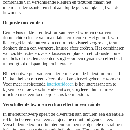
combinatie van verschillende kleuren en texturen maakt het
interieur interessanter en sluit aan bij de persoonlijke stijl van de
bewoners.
De juiste mix vinden
Een balans in kleur en textuur kan bereikt worden door een
doordachte selectie van materialen en kleuren. Het gebruik van
lichter gekleurde muren kan een ruimte visueel vergroten, terwijl
donkere tinten een warmere, knusse sfeer creëren. Het combineren
van zachte textielen, zoals kussens en plaids, met robuuste houten
meubels of metalen accenten zorgt voor een dynamisch effect dat
uitnodigt tot ontspanning en interactie.
Bij het ontwerpen van een interieur is variatie in textuur cruciaal.
Dit kan helpen om een sfeervol en karaktervol geheel te vormen.
Voor meer inspirerende
interieurideeën
is het interessant om te
kijken naar hoe verschillende ontwerpcoryfeeën hun ruimtes
inrichten met een focus op balans kleur textuur.
Verschillende texturen en hun effect in een ruimte
In interieurontwerp speelt de diversiteit aan texturen een essentiële
rol bij het creëren van een aangename en uitnodigende sfeer.
Verschillende texturen in interieur kunnen de algehele uitstraling en
beleving van een ruimte sterk beïnvloeden. Het gebruik van