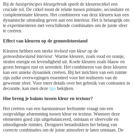
Bij de
basisprincipes kleurgebruik
speelt de kleurencirkel een
cruciale rol. De cirkel toont de relatie tussen primaire, secundaire en
complementaire kleuren. Het combineren van deze kleuren kan een
dynamische uitstraling geven aan een interieur. Het is belangrijk om
te experimenteren met verschillende combinaties om de juiste sfeer
te creëren.
Effect van kleuren op de gemoedstoestand
Kleuren hebben een sterke
invloed van kleur
op de
gemoedstoestand interieur
. Warme kleuren, zoals rood en oranje,
stralen energie en levendigheid uit. Koele kleuren zoals blauw en
groen brengen rust en sereniteit. Het combineren van deze kleuren
kan een unieke dynamiek creëren. Bij het inrichten van een ruimte
zijn zulke overwegingen essentieel voor het realiseren van de
gewenste sfeer. Voor meer details over het gebruik van contrasten in
decoratie, kan men deze
tips
bekijken.
Hoe breng je balans tussen kleur en textuur?
Het creëren van een harmonieuze leefruimte vraagt om een
zorgvuldige afstemming tussen kleur en textuur. Wanneer deze
elementen goed zijn uitgebalanceerd, ontstaan er sfeervolle en
uitnodigende ruimtes. Designers benadrukken het belang van
correcte combinaties om de juiste atmosfeer te laten ontstaan. De