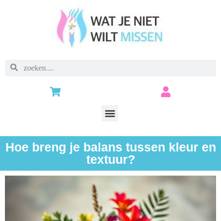
Hoe breng je balans tussen kleur en
textuur?