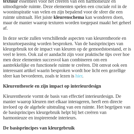
textuur
essentieel voor het creëren van een harmonieuze en
uitnodigende ruimte. Deze elementen spelen een cruciale rol in de
wooninspiratie van velen en zijn bepalend voor de sfeer die een
ruimte uitstraalt. Het juiste
kleurenschema
kan wonderen doen,
maar de manier waarop texturen worden toegepast maakt het geheel
af.
In deze sectie zullen verschillende aspecten van kleurentheorie en
textuurtoepassing worden besproken. Van de basisprincipes van
kleurgebruik tot de impact van kleuren op de gemoedstoestand, er is
veel te leren. Ook zal er aandacht zijn voor praktische tips over hoe
men deze elementen succesvol kan combineren om een
aantrekkelijke en functionele ruimte te creëren. Dit omvat ook een
interessant artikel waarin besproken wordt hoe licht een gezellige
sfeer kan bevorderen, zoals te lezen is
hier
.
Kleurentheorie en zijn impact op interieurdesign
Kleurentheorie vormt de basis van effectief interieurdesign. De
manier waarop kleuren met elkaar interageren, heeft een directe
invloed op de algehele uitstraling van een ruimte. Het begrijpen van
de basisprincipes kleurgebruik helpt bij het creëren van
harmonieuze en inspirerende interieurs.
De basisprincipes van kleurgebruik