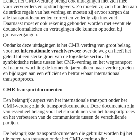
Echter, het CMR-verdrag brengt ook uitdagingen met zich mee
voor vervoerders en opdrachtgevers. Zo moeten zij zich houden aan
de strikte regels van het verdrag en moeten zij ervoor zorgen dat
alle transportdocumenten correct en volledig zijn ingevuld.
Daarnaast moet er ook rekening gehouden worden met eventuele
douaneformaliteiten en vertragingen die kunnen optreden bij
grensovergangen.
Ondanks deze uitdagingen is het CMR-verdrag van groot belang
voor het
internationale vrachtvervoer
over de weg en heeft het
geleid tot een sterke groei van de
logistieke sector.
De
symbiotische relatie tussen het CMR-verdrag en het wegtransport
zal naar verwachting de komende jaren alleen maar verder groeien
en bijdragen aan een efficiënt en betrouwbaar internationaal
transportproces.
CMR transportdocumenten
Een belangrijk aspect van het internationale transport onder het
CMR-verdrag zijn de transportdocumenten. Deze documenten zijn
van essentieel belang voor het stroomlijnen van het transportproces
en het verbeteren van de communicatie tussen de verschillende
partijen.
De belangrijkste transportdocumenten die gebruikt worden bij het
uitvoeren van transport onder het CMR-verdrag zijn: