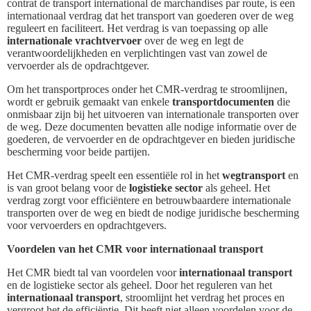
contrat de transport international de marchandises par route, is een
internationaal verdrag dat het transport van goederen over de weg
reguleert en faciliteert. Het verdrag is van toepassing op alle
internationale vrachtvervoer
over de weg en legt de
verantwoordelijkheden en verplichtingen vast van zowel de
vervoerder als de opdrachtgever.
Om het transportproces onder het CMR-verdrag te stroomlijnen,
wordt er gebruik gemaakt van enkele
transportdocumenten
die
onmisbaar zijn bij het uitvoeren van internationale transporten over
de weg. Deze documenten bevatten alle nodige informatie over de
goederen, de vervoerder en de opdrachtgever en bieden juridische
bescherming voor beide partijen.
Het CMR-verdrag speelt een essentiële rol in het
wegtransport
en
is van groot belang voor de
logistieke sector
als geheel. Het
verdrag zorgt voor efficiëntere en betrouwbaardere internationale
transporten over de weg en biedt de nodige juridische bescherming
voor vervoerders en opdrachtgevers.
Voordelen van het CMR voor internationaal transport
Het CMR biedt tal van voordelen voor
internationaal transport
en de logistieke sector als geheel. Door het reguleren van het
internationaal transport
, stroomlijnt het verdrag het proces en
vergroot het de efficiëntie. Dit heeft niet alleen voordelen voor de