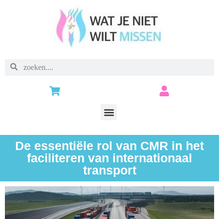
De essentiële rol van CMR in het
faciliteren van internationaal
transport