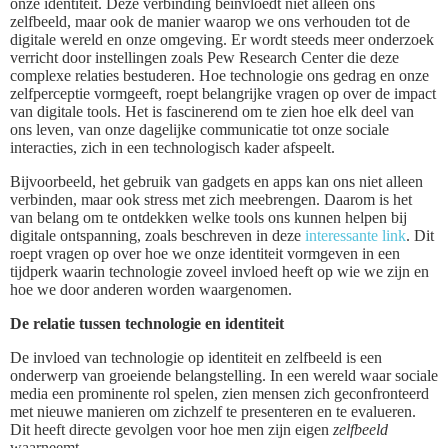
onze identiteit. Deze verbinding beïnvloedt niet alleen ons
zelfbeeld, maar ook de manier waarop we ons verhouden tot de
digitale wereld en onze omgeving. Er wordt steeds meer onderzoek
verricht door instellingen zoals Pew Research Center die deze
complexe relaties bestuderen. Hoe technologie ons gedrag en onze
zelfperceptie vormgeeft, roept belangrijke vragen op over de impact
van digitale tools. Het is fascinerend om te zien hoe elk deel van
ons leven, van onze dagelijke communicatie tot onze sociale
interacties, zich in een technologisch kader afspeelt.
Bijvoorbeeld, het gebruik van gadgets en apps kan ons niet alleen
verbinden, maar ook stress met zich meebrengen. Daarom is het
van belang om te ontdekken welke tools ons kunnen helpen bij
digitale ontspanning, zoals beschreven in deze
interessante link
. Dit
roept vragen op over hoe we onze identiteit vormgeven in een
tijdperk waarin technologie zoveel invloed heeft op wie we zijn en
hoe we door anderen worden waargenomen.
De relatie tussen technologie en identiteit
De invloed van technologie op identiteit en zelfbeeld is een
onderwerp van groeiende belangstelling. In een wereld waar sociale
media een prominente rol spelen, zien mensen zich geconfronteerd
met nieuwe manieren om zichzelf te presenteren en te evalueren.
Dit heeft directe gevolgen voor hoe men zijn eigen
zelfbeeld
waarneemt.