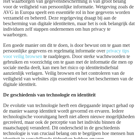
Het waarborgen van gegevensbescherming is van groot belang
voor de veiligheid van persoonlijke informatie. Wetgeving zoals de
AVG in Europa speelt een essentiële rol in hoe gegevens worden
verzameld en beheerd. Deze regelgeving draagt bij aan de
bescherming van digitale identiteiten, maar het is ook belangrijk dat
individuen zelf stappen ondernemen om hun privacy te
waarborgen.
Een goede manier om dit te doen, is door bewust om te gaan met
persoonlijke gegevens en regelmatig informatie over
privacy tips
voor veilig browsen
te raadplegen. Door sterke wachtwoorden te
gebruiken en voorzichtig om te gaan met de informatie die men op
sociale media deelt, kan men het risico op identiteitsdiefstal
aanzienlijk verlagen. Veilig browsen en het controleren van de
veiligheid van websites zijn essentieel voor het beschermen van de
digitale identiteit.
De geschiedenis van technologie en identiteit
De evolutie van technologie heeft een diepgaande impact gehad op
de manier waarop identiteit wordt gevormd en ervaren. Iedere
technologische vooruitgang heeft niet alleen nieuwe mogelijkheden
gecreëerd, maar ook de perceptie van het individu binnen de
maatschappij veranderd. Dit onderscheid in de geschiedenis
technologie is van cruciaal belang om te begrijpen hoe mensen hun
identiteit in verschillende tijdperken hebben ervaren.