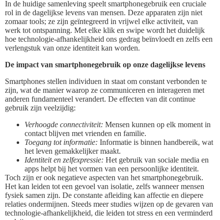
In de huidige samenleving speelt smartphonegebruik een cruciale
rol in de dagelijkse levens van mensen. Deze apparaten zijn niet
zomaar tools; ze zijn geïntegreerd in vrijwel elke activiteit, van
werk tot ontspanning. Met elke klik en swipe wordt het duidelijk
hoe technologie-afhankelijkheid ons gedrag beïnvloedt en zelfs een
verlengstuk van onze identiteit kan worden.
De impact van smartphonegebruik op onze dagelijkse levens
Smartphones stellen individuen in staat om constant verbonden te
zijn, wat de manier waarop ze communiceren en interageren met
anderen fundamenteel verandert. De effecten van dit continue
gebruik zijn veelzijdig:
Verhoogde connectiviteit:
Mensen kunnen op elk moment in
contact blijven met vrienden en familie.
Toegang tot informatie:
Informatie is binnen handbereik, wat
het leven gemakkelijker maakt.
Identiteit en zelfexpressie:
Het gebruik van sociale media en
apps helpt bij het vormen van een persoonlijke identiteit.
Toch zijn er ook negatieve aspecten van het smartphonegebruik.
Het kan leiden tot een gevoel van isolatie, zelfs wanneer mensen
fysiek samen zijn. De constante afleiding kan affectie en diepere
relaties ondermijnen. Steeds meer studies wijzen op de gevaren van
technologie-afhankelijkheid, die leiden tot stress en een verminderd