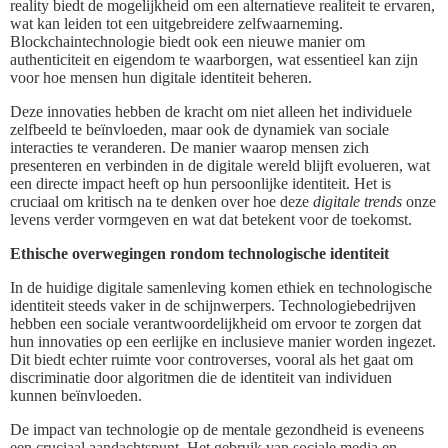
reality biedt de mogelijkheid om een alternatieve realiteit te ervaren,
wat kan leiden tot een uitgebreidere zelfwaarneming.
Blockchaintechnologie biedt ook een nieuwe manier om
authenticiteit en eigendom te waarborgen, wat essentieel kan zijn
voor hoe mensen hun digitale identiteit beheren.
Deze innovaties hebben de kracht om niet alleen het individuele
zelfbeeld te beïnvloeden, maar ook de dynamiek van sociale
interacties te veranderen. De manier waarop mensen zich
presenteren en verbinden in de digitale wereld blijft evolueren, wat
een directe impact heeft op hun persoonlijke identiteit. Het is
cruciaal om kritisch na te denken over hoe deze
digitale trends
onze
levens verder vormgeven en wat dat betekent voor de toekomst.
Ethische overwegingen rondom technologische identiteit
In de huidige digitale samenleving komen ethiek en technologische
identiteit steeds vaker in de schijnwerpers. Technologiebedrijven
hebben een sociale verantwoordelijkheid om ervoor te zorgen dat
hun innovaties op een eerlijke en inclusieve manier worden ingezet.
Dit biedt echter ruimte voor controverses, vooral als het gaat om
discriminatie door algoritmen die de identiteit van individuen
kunnen beïnvloeden.
De impact van technologie op de mentale gezondheid is eveneens
een cruciaal aandachtspunt. Het gebruik van sociale media en