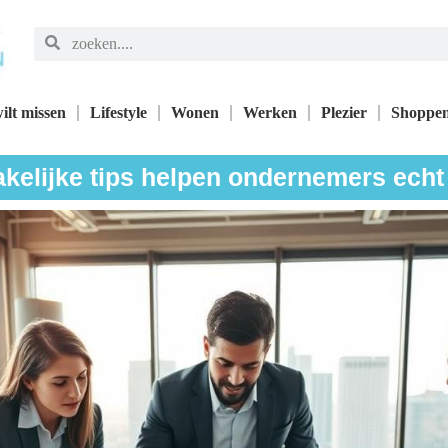
ilt missen
Lifestyle
Wonen
Werken
Plezier
Shoppe
kelijke tips helpen ondernemers echt