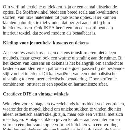
Om verfijnd textiel te ontdekken, zijn er een aantal uitstekende
opties. De Stoffenwinkel biedt een breed scala aan kwalitatieve
stoffen, van luxe materialen tot praktische opties. Hier kunnen
klanten natuurlijk textiel vinden dat perfect aansluit bij hun
interieurwensen. Ook IKEA heeft een breed assortiment aan
interieur textiel, dat zowel modern als betaalbaar is.
Kleding voor je meubels: kussens en dekens
Accessoires zoals kussens en dekens transformeren niet alleen
meubels, maar geven ook een warme uitstraling aan de ruimte. Bij
het kiezen van kussens en dekens is het belangrijk om aandacht te
besteden aan kleuren en patronen die goed passen bij de bestaande
stijl van het interieur. Dit kan variëren van een minimalistische
uitstraling tot een meer eclectische benadering. Door stoffen te
combineren, ontstaat er een speelse en harmonieuze sfeer.
Creatieve DIY en vintage winkels
Winkelen voor vintage en tweedehands items biedt veel voordelen,
waaronder de mogelijkheid om unieke stukken te vinden die niet
alleen esthetisch aantrekkelijk zijn, maar ook een verhaal met zich
meedragen. Vintage stukken geven karakter aan een interieur en
vormen een duurzame optie voor het inrichten van een woning.
Kringloopwinkels en vintage boetieks zijn daarbij vaak de beste