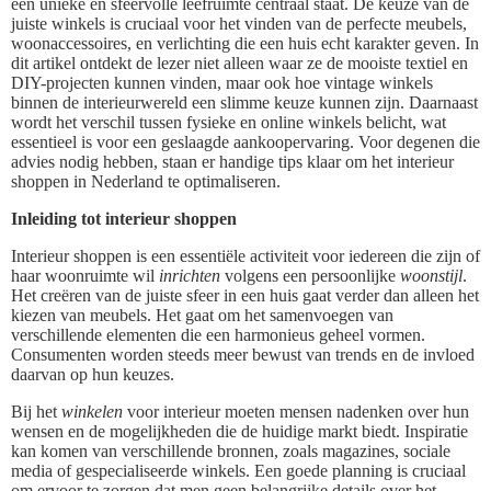
een unieke en sfeervolle leefruimte centraal staat. De keuze van de
juiste winkels is cruciaal voor het vinden van de perfecte meubels,
woonaccessoires, en verlichting die een huis echt karakter geven. In
dit artikel ontdekt de lezer niet alleen waar ze de mooiste textiel en
DIY-projecten kunnen vinden, maar ook hoe vintage winkels
binnen de interieurwereld een slimme keuze kunnen zijn. Daarnaast
wordt het verschil tussen fysieke en online winkels belicht, wat
essentieel is voor een geslaagde aankoopervaring. Voor degenen die
advies nodig hebben, staan er handige tips klaar om het interieur
shoppen in Nederland te optimaliseren.
Inleiding tot interieur shoppen
Interieur shoppen is een essentiële activiteit voor iedereen die zijn of
haar woonruimte wil
inrichten
volgens een persoonlijke
woonstijl
.
Het creëren van de juiste sfeer in een huis gaat verder dan alleen het
kiezen van meubels. Het gaat om het samenvoegen van
verschillende elementen die een harmonieus geheel vormen.
Consumenten worden steeds meer bewust van trends en de invloed
daarvan op hun keuzes.
Bij het
winkelen
voor interieur moeten mensen nadenken over hun
wensen en de mogelijkheden die de huidige markt biedt. Inspiratie
kan komen van verschillende bronnen, zoals magazines, sociale
media of gespecialiseerde winkels. Een goede planning is cruciaal
om ervoor te zorgen dat men geen belangrijke details over het