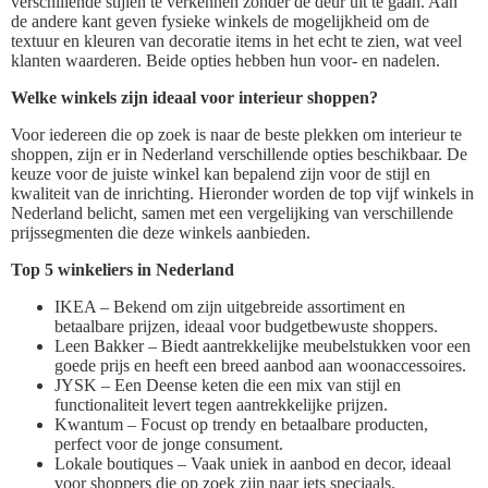
verschillende stijlen te verkennen zonder de deur uit te gaan. Aan
de andere kant geven fysieke winkels de mogelijkheid om de
textuur en kleuren van decoratie items in het echt te zien, wat veel
klanten waarderen. Beide opties hebben hun voor- en nadelen.
Welke winkels zijn ideaal voor interieur shoppen?
Voor iedereen die op zoek is naar de beste plekken om interieur te
shoppen, zijn er in Nederland verschillende opties beschikbaar. De
keuze voor de juiste winkel kan bepalend zijn voor de stijl en
kwaliteit van de inrichting. Hieronder worden de top vijf winkels in
Nederland belicht, samen met een vergelijking van verschillende
prijssegmenten die deze winkels aanbieden.
Top 5 winkeliers in Nederland
IKEA – Bekend om zijn uitgebreide assortiment en
betaalbare prijzen, ideaal voor budgetbewuste shoppers.
Leen Bakker – Biedt aantrekkelijke meubelstukken voor een
goede prijs en heeft een breed aanbod aan woonaccessoires.
JYSK – Een Deense keten die een mix van stijl en
functionaliteit levert tegen aantrekkelijke prijzen.
Kwantum – Focust op trendy en betaalbare producten,
perfect voor de jonge consument.
Lokale boutiques – Vaak uniek in aanbod en decor, ideaal
voor shoppers die op zoek zijn naar iets speciaals.