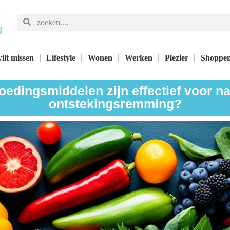
ilt missen
Lifestyle
Wonen
Werken
Plezier
Shoppe
edingsmiddelen zijn effectief voor na
ontstekingsremming?