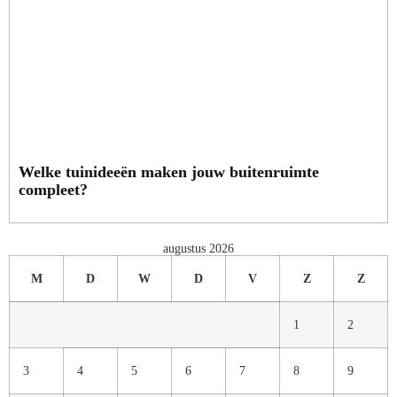
Welke tuinideeën maken jouw buitenruimte
compleet?
augustus 2026
M
D
W
D
V
Z
Z
1
2
3
4
5
6
7
8
9