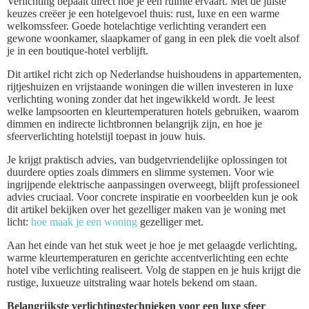
Verlichting bepaalt direct hoe je een ruimte ervaart. Met de juiste
keuzes creëer je een hotelgevoel thuis: rust, luxe en een warme
welkomssfeer. Goede hotelachtige verlichting verandert een
gewone woonkamer, slaapkamer of gang in een plek die voelt alsof
je in een boutique-hotel verblijft.
Dit artikel richt zich op Nederlandse huishoudens in appartementen,
rijtjeshuizen en vrijstaande woningen die willen investeren in luxe
verlichting woning zonder dat het ingewikkeld wordt. Je leest
welke lampsoorten en kleurtemperaturen hotels gebruiken, waarom
dimmen en indirecte lichtbronnen belangrijk zijn, en hoe je
sfeerverlichting hotelstijl toepast in jouw huis.
Je krijgt praktisch advies, van budgetvriendelijke oplossingen tot
duurdere opties zoals dimmers en slimme systemen. Voor wie
ingrijpende elektrische aanpassingen overweegt, blijft professioneel
advies cruciaal. Voor concrete inspiratie en voorbeelden kun je ook
dit artikel bekijken over het gezelliger maken van je woning met
licht:
hoe maak je een woning
gezelliger met.
Aan het einde van het stuk weet je hoe je met gelaagde verlichting,
warme kleurtemperaturen en gerichte accentverlichting een echte
hotel vibe verlichting realiseert. Volg de stappen en je huis krijgt die
rustige, luxueuze uitstraling waar hotels bekend om staan.
Belangrijkste verlichtingstechnieken voor een luxe sfeer