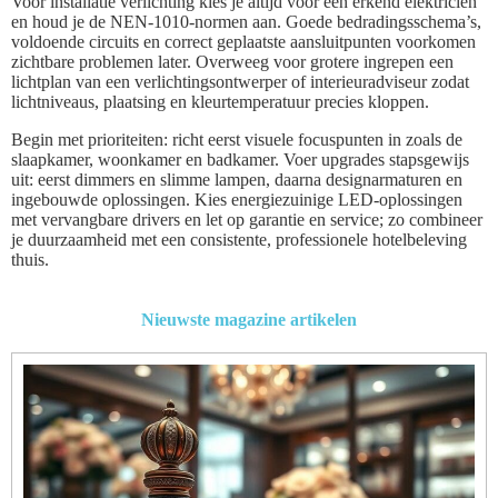
Voor installatie verlichting kies je altijd voor een erkend elektricien
en houd je de NEN-1010-normen aan. Goede bedradingsschema’s,
voldoende circuits en correct geplaatste aansluitpunten voorkomen
zichtbare problemen later. Overweeg voor grotere ingrepen een
lichtplan van een verlichtingsontwerper of interieuradviseur zodat
lichtniveaus, plaatsing en kleurtemperatuur precies kloppen.
Begin met prioriteiten: richt eerst visuele focuspunten in zoals de
slaapkamer, woonkamer en badkamer. Voer upgrades stapsgewijs
uit: eerst dimmers en slimme lampen, daarna designarmaturen en
ingebouwde oplossingen. Kies energiezuinige LED-oplossingen
met vervangbare drivers en let op garantie en service; zo combineer
je duurzaamheid met een consistente, professionele hotelbeleving
thuis.
Nieuwste magazine artikelen