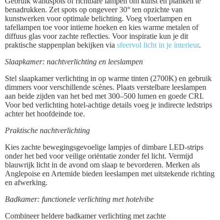
Gebruik wandspots of richtbare lampen om kunst en planken te
benadrukken. Zet spots op ongeveer 30° ten opzichte van
kunstwerken voor optimale belichting. Voeg vloerlampen en
tafellampen toe voor intieme hoeken en kies warme metalen of
diffuus glas voor zachte reflecties. Voor inspiratie kun je dit
praktische stappenplan bekijken via
sfeervol licht in je interieur
.
Slaapkamer: nachtverlichting en leeslampen
Stel slaapkamer verlichting in op warme tinten (2700K) en gebruik
dimmers voor verschillende scènes. Plaats verstelbare leeslampen
aan beide zijden van het bed met 300–500 lumen en goede CRI.
Voor bed verlichting hotel-achtige details voeg je indirecte ledstrips
achter het hoofdeinde toe.
Praktische nachtverlichting
Kies zachte bewegingsgevoelige lampjes of dimbare LED-strips
onder het bed voor veilige oriëntatie zonder fel licht. Vermijd
blauwrijk licht in de avond om slaap te bevorderen. Merken als
Anglepoise en Artemide bieden leeslampen met uitstekende richting
en afwerking.
Badkamer: functionele verlichting met hotelvibe
Combineer heldere badkamer verlichting met zachte