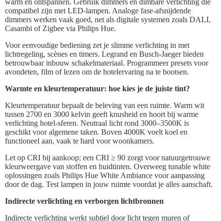
warm en ontspannen. Gebruik dimmers en dimbare verlichting die
compatibel zijn met LED-lampen. Analoge fase-afsnijdende
dimmers werken vaak goed, net als digitale systemen zoals DALI,
Casambi of Zigbee via Philips Hue.
Voor eenvoudige bediening zet je slimme verlichting in met
lichtregeling, scènes en timers. Legrand en Busch-Jaeger bieden
betrouwbaar inbouw schakelmateriaal. Programmeer presets voor
avondeten, film of lezen om de hotelervaring na te bootsen.
Warmte en kleurtemperatuur: hoe kies je de juiste tint?
Kleurtemperatuur bepaalt de beleving van een ruimte. Warm wit
tussen 2700 en 3000 kelvin geeft knusheid en hoort bij warme
verlichting hotel-sferen. Neutraal licht rond 3000–3500K is
geschikt voor algemene taken. Boven 4000K voelt koel en
functioneel aan, vaak te hard voor woonkamers.
Let op CRI bij aankoop; een CRI ≥ 90 zorgt voor natuurgetrouwe
kleurweergave van stoffen en huidtinten. Overweeg tunable white
oplossingen zoals Philips Hue White Ambiance voor aanpassing
door de dag. Test lampen in jouw ruimte voordat je alles aanschaft.
Indirecte verlichting en verborgen lichtbronnen
Indirecte verlichting werkt subtiel door licht tegen muren of