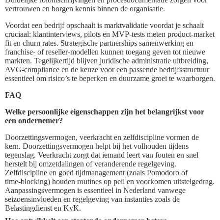
vertrouwen en borgen kennis binnen de organisatie.
Voordat een bedrijf opschaalt is marktvalidatie voordat je schaalt
cruciaal: klantinterviews, pilots en MVP-tests meten product-market
fit en churn rates. Strategische partnerships samenwerking en
franchise- of reseller-modellen kunnen toegang geven tot nieuwe
markten. Tegelijkertijd blijven juridische administratie uitbreiding,
AVG-compliance en de keuze voor een passende bedrijfsstructuur
essentieel om risico’s te beperken en duurzame groei te waarborgen.
FAQ
Welke persoonlijke eigenschappen zijn het belangrijkst voor
een ondernemer?
Doorzettingsvermogen, veerkracht en zelfdiscipline vormen de
kern. Doorzettingsvermogen helpt bij het volhouden tijdens
tegenslag. Veerkracht zorgt dat iemand leert van fouten en snel
herstelt bij omzetdalingen of veranderende regelgeving.
Zelfdiscipline en goed tijdmanagement (zoals Pomodoro of
time‑blocking) houden routines op peil en voorkomen uitstelgedrag.
Aanpassingsvermogen is essentieel in Nederland vanwege
seizoensinvloeden en regelgeving van instanties zoals de
Belastingdienst en KvK.