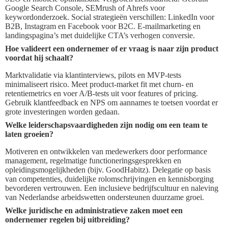
Google Search Console, SEMrush of Ahrefs voor
keywordonderzoek. Social strategieën verschillen: LinkedIn voor
B2B, Instagram en Facebook voor B2C. E‑mailmarketing en
landingspagina’s met duidelijke CTA’s verhogen conversie.
Hoe valideert een ondernemer of er vraag is naar zijn product
voordat hij schaalt?
Marktvalidatie via klantinterviews, pilots en MVP‑tests
minimaliseert risico. Meet product‑market fit met churn‑ en
retentiemetrics en voer A/B‑tests uit voor features of pricing.
Gebruik klantfeedback en NPS om aannames te toetsen voordat er
grote investeringen worden gedaan.
Welke leiderschapsvaardigheden zijn nodig om een team te
laten groeien?
Motiveren en ontwikkelen van medewerkers door performance
management, regelmatige functioneringsgesprekken en
opleidingsmogelijkheden (bijv. GoodHabitz). Delegatie op basis
van competenties, duidelijke rolomschrijvingen en kennisborging
bevorderen vertrouwen. Een inclusieve bedrijfscultuur en naleving
van Nederlandse arbeidswetten ondersteunen duurzame groei.
Welke juridische en administratieve zaken moet een
ondernemer regelen bij uitbreiding?