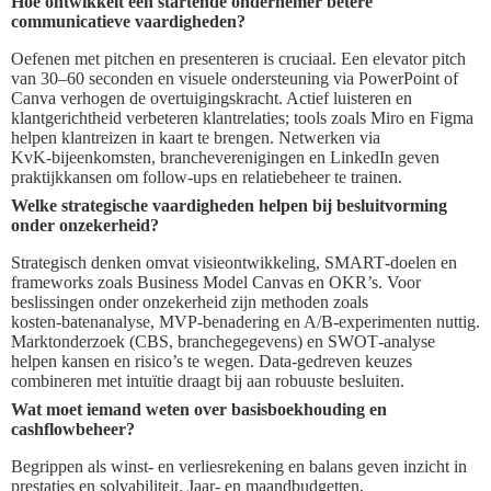
Hoe ontwikkelt een startende ondernemer betere
communicatieve vaardigheden?
Oefenen met pitchen en presenteren is cruciaal. Een elevator pitch
van 30–60 seconden en visuele ondersteuning via PowerPoint of
Canva verhogen de overtuigingskracht. Actief luisteren en
klantgerichtheid verbeteren klantrelaties; tools zoals Miro en Figma
helpen klantreizen in kaart te brengen. Netwerken via
KvK‑bijeenkomsten, brancheverenigingen en LinkedIn geven
praktijkkansen om follow‑ups en relatiebeheer te trainen.
Welke strategische vaardigheden helpen bij besluitvorming
onder onzekerheid?
Strategisch denken omvat visieontwikkeling, SMART‑doelen en
frameworks zoals Business Model Canvas en OKR’s. Voor
beslissingen onder onzekerheid zijn methoden zoals
kosten‑batenanalyse, MVP‑benadering en A/B‑experimenten nuttig.
Marktonderzoek (CBS, branchegegevens) en SWOT‑analyse
helpen kansen en risico’s te wegen. Data‑gedreven keuzes
combineren met intuïtie draagt bij aan robuuste besluiten.
Wat moet iemand weten over basisboekhouding en
cashflowbeheer?
Begrippen als winst‑ en verliesrekening en balans geven inzicht in
prestaties en solvabiliteit. Jaar‑ en maandbudgetten,