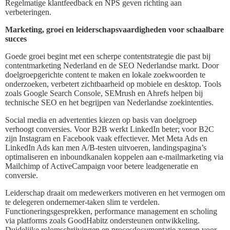
Regelmatige klantfeedback en NPS geven richting aan
verbeteringen.
Marketing, groei en leiderschapsvaardigheden voor schaalbare
succes
Goede groei begint met een scherpe contentstrategie die past bij
contentmarketing Nederland en de SEO Nederlandse markt. Door
doelgroepgerichte content te maken en lokale zoekwoorden te
onderzoeken, verbetert zichtbaarheid op mobiele en desktop. Tools
zoals Google Search Console, SEMrush en Ahrefs helpen bij
technische SEO en het begrijpen van Nederlandse zoekintenties.
Social media en advertenties kiezen op basis van doelgroep
verhoogt conversies. Voor B2B werkt LinkedIn beter; voor B2C
zijn Instagram en Facebook vaak effectiever. Met Meta Ads en
LinkedIn Ads kan men A/B-testen uitvoeren, landingspagina’s
optimaliseren en inboundkanalen koppelen aan e-mailmarketing via
Mailchimp of ActiveCampaign voor betere leadgeneratie en
conversie.
Leiderschap draait om medewerkers motiveren en het vermogen om
te delegeren ondernemer-taken slim te verdelen.
Functioneringsgesprekken, performance management en scholing
via platforms zoals GoodHabitz ondersteunen ontwikkeling.
Duidelijke rolomschrijvingen en procesdocumentatie zorgen voor