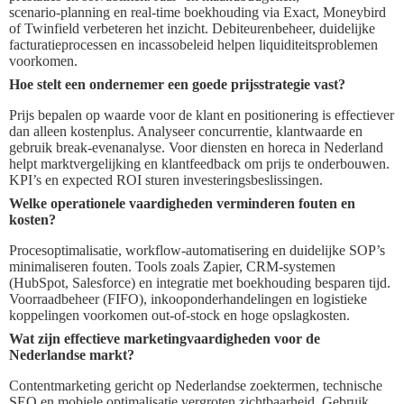
scenario‑planning en real‑time boekhouding via Exact, Moneybird
of Twinfield verbeteren het inzicht. Debiteurenbeheer, duidelijke
facturatieprocessen en incassobeleid helpen liquiditeitsproblemen
voorkomen.
Hoe stelt een ondernemer een goede prijsstrategie vast?
Prijs bepalen op waarde voor de klant en positionering is effectiever
dan alleen kostenplus. Analyseer concurrentie, klantwaarde en
gebruik break‑evenanalyse. Voor diensten en horeca in Nederland
helpt marktvergelijking en klantfeedback om prijs te onderbouwen.
KPI’s en expected ROI sturen investeringsbeslissingen.
Welke operationele vaardigheden verminderen fouten en
kosten?
Procesoptimalisatie, workflow‑automatisering en duidelijke SOP’s
minimaliseren fouten. Tools zoals Zapier, CRM‑systemen
(HubSpot, Salesforce) en integratie met boekhouding besparen tijd.
Voorraadbeheer (FIFO), inkooponderhandelingen en logistieke
koppelingen voorkomen out‑of‑stock en hoge opslagkosten.
Wat zijn effectieve marketingvaardigheden voor de
Nederlandse markt?
Contentmarketing gericht op Nederlandse zoektermen, technische
SEO en mobiele optimalisatie vergroten zichtbaarheid. Gebruik