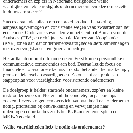
ondernemers en zzp’ers in Nederland bezighoudt: welke
vaardigheden heb je nodig als ondernemer om een idee om te zetten
in duurzaam succes?
Succes draait niet alleen om een goed product. Uitvoering,
aanpassingsvermogen en consistentie wegen vaak zwaarder dan het
eerste idee. Onderzoeksresultaten van het Centraal Bureau voor de
Statistiek (CBS) en richtlijnen van de Kamer van Koophandel
(KvK) tonen aan dat ondernemersvaardigheden sterk samenhangen
met overlevingskansen en groei van bedrijven.
Het artikel doorloopt drie onderdelen. Eerst komen persoonlijke en
communicatieve competenties aan bod. Daarna ligt de focus op
financiële en operationele kennis. Tot slot behandelt het marketing-,
groei- en leiderschapsvaardigheden. Zo ontstaat een praktisch
stappenplan voor vaardigheden voor startende ondernemers.
De doelgroep is helder: startende ondernemers, zzp’ers en kleine
mkb-ondernemers in Nederland die concrete, toepasbare tips
zoeken. Lezers krijgen een overzicht van wat heeft een ondernemer
nodig, prioriteiten bij ontwikkeling en verwijzingen naar
opleidingen en instanties zoals het KvK-ondernemersplein en
MKB-Nederland.
Welke vaardigheden heb je nodig als ondernemer?