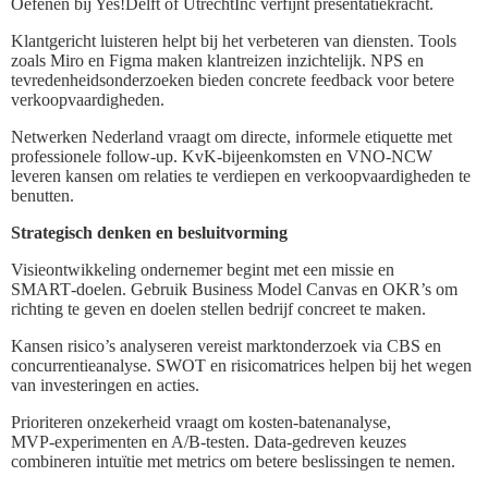
Oefenen bij Yes!Delft of UtrechtInc verfijnt presentatiekracht.
Klantgericht luisteren helpt bij het verbeteren van diensten. Tools
zoals Miro en Figma maken klantreizen inzichtelijk. NPS en
tevredenheidsonderzoeken bieden concrete feedback voor betere
verkoopvaardigheden.
Netwerken Nederland vraagt om directe, informele etiquette met
professionele follow‑up. KvK‑bijeenkomsten en VNO‑NCW
leveren kansen om relaties te verdiepen en verkoopvaardigheden te
benutten.
Strategisch denken en besluitvorming
Visieontwikkeling ondernemer begint met een missie en
SMART‑doelen. Gebruik Business Model Canvas en OKR’s om
richting te geven en doelen stellen bedrijf concreet te maken.
Kansen risico’s analyseren vereist marktonderzoek via CBS en
concurrentieanalyse. SWOT en risicomatrices helpen bij het wegen
van investeringen en acties.
Prioriteren onzekerheid vraagt om kosten‑batenanalyse,
MVP‑experimenten en A/B‑testen. Data‑gedreven keuzes
combineren intuïtie met metrics om betere beslissingen te nemen.