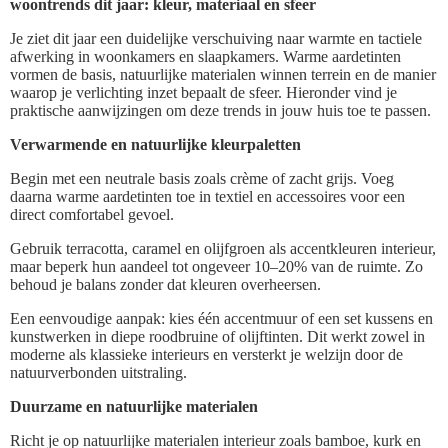
woontrends dit jaar: kleur, materiaal en sfeer
Je ziet dit jaar een duidelijke verschuiving naar warmte en tactiele
afwerking in woonkamers en slaapkamers. Warme aardetinten
vormen de basis, natuurlijke materialen winnen terrein en de manier
waarop je verlichting inzet bepaalt de sfeer. Hieronder vind je
praktische aanwijzingen om deze trends in jouw huis toe te passen.
Verwarmende en natuurlijke kleurpaletten
Begin met een neutrale basis zoals crème of zacht grijs. Voeg
daarna warme aardetinten toe in textiel en accessoires voor een
direct comfortabel gevoel.
Gebruik terracotta, caramel en olijfgroen als accentkleuren interieur,
maar beperk hun aandeel tot ongeveer 10–20% van de ruimte. Zo
behoud je balans zonder dat kleuren overheersen.
Een eenvoudige aanpak: kies één accentmuur of een set kussens en
kunstwerken in diepe roodbruine of olijftinten. Dit werkt zowel in
moderne als klassieke interieurs en versterkt je welzijn door de
natuurverbonden uitstraling.
Duurzame en natuurlijke materialen
Richt je op natuurlijke materialen interieur zoals bamboe, kurk en