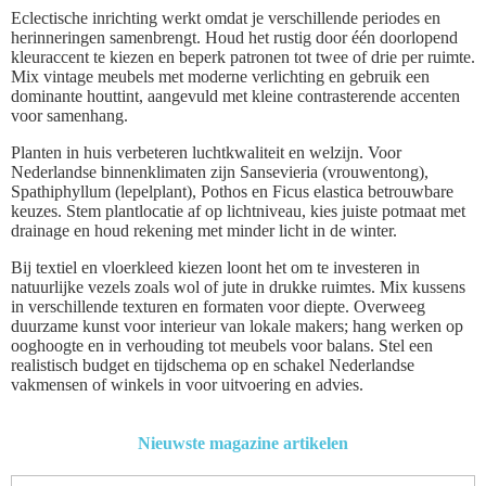
Eclectische inrichting werkt omdat je verschillende periodes en
herinneringen samenbrengt. Houd het rustig door één doorlopend
kleuraccent te kiezen en beperk patronen tot twee of drie per ruimte.
Mix vintage meubels met moderne verlichting en gebruik een
dominante houttint, aangevuld met kleine contrasterende accenten
voor samenhang.
Planten in huis verbeteren luchtkwaliteit en welzijn. Voor
Nederlandse binnenklimaten zijn Sansevieria (vrouwentong),
Spathiphyllum (lepelplant), Pothos en Ficus elastica betrouwbare
keuzes. Stem plantlocatie af op lichtniveau, kies juiste potmaat met
drainage en houd rekening met minder licht in de winter.
Bij textiel en vloerkleed kiezen loont het om te investeren in
natuurlijke vezels zoals wol of jute in drukke ruimtes. Mix kussens
in verschillende texturen en formaten voor diepte. Overweeg
duurzame kunst voor interieur van lokale makers; hang werken op
ooghoogte en in verhouding tot meubels voor balans. Stel een
realistisch budget en tijdschema op en schakel Nederlandse
vakmensen of winkels in voor uitvoering en advies.
Nieuwste magazine artikelen