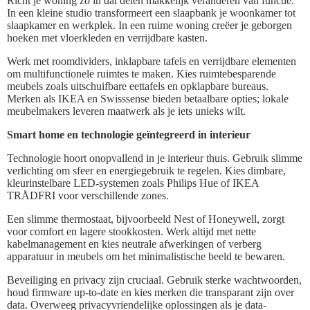
Richt je woning zo in dat delen makkelijk veranderen van functie.
In een kleine studio transformeert een slaapbank je woonkamer tot
slaapkamer en werkplek. In een ruime woning creëer je geborgen
hoeken met vloerkleden en verrijdbare kasten.
Werk met roomdividers, inklapbare tafels en verrijdbare elementen
om multifunctionele ruimtes te maken. Kies ruimtebesparende
meubels zoals uitschuifbare eettafels en opklapbare bureaus.
Merken als IKEA en Swisssense bieden betaalbare opties; lokale
meubelmakers leveren maatwerk als je iets unieks wilt.
Smart home en technologie geïntegreerd in interieur
Technologie hoort onopvallend in je interieur thuis. Gebruik slimme
verlichting om sfeer en energiegebruik te regelen. Kies dimbare,
kleurinstelbare LED-systemen zoals Philips Hue of IKEA
TRÅDFRI voor verschillende zones.
Een slimme thermostaat, bijvoorbeeld Nest of Honeywell, zorgt
voor comfort en lagere stookkosten. Werk altijd met nette
kabelmanagement en kies neutrale afwerkingen of verberg
apparatuur in meubels om het minimalistische beeld te bewaren.
Beveiliging en privacy zijn cruciaal. Gebruik sterke wachtwoorden,
houd firmware up-to-date en kies merken die transparant zijn over
data. Overweeg privacyvriendelijke oplossingen als je data­