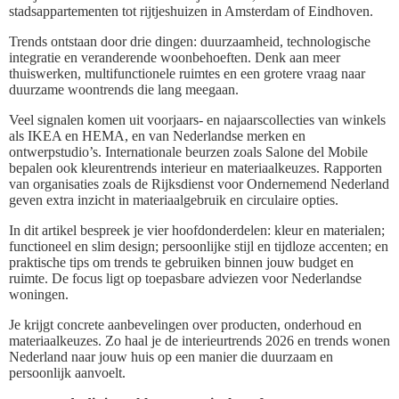
stadsappartementen tot rijtjeshuizen in Amsterdam of Eindhoven.
Trends ontstaan door drie dingen: duurzaamheid, technologische
integratie en veranderende woonbehoeften. Denk aan meer
thuiswerken, multifunctionele ruimtes en een grotere vraag naar
duurzame woontrends die lang meegaan.
Veel signalen komen uit voorjaars- en najaarscollecties van winkels
als IKEA en HEMA, en van Nederlandse merken en
ontwerpstudio’s. Internationale beurzen zoals Salone del Mobile
bepalen ook kleurentrends interieur en materiaalkeuzes. Rapporten
van organisaties zoals de Rijksdienst voor Ondernemend Nederland
geven extra inzicht in materiaalgebruik en circulaire opties.
In dit artikel bespreek je vier hoofdonderdelen: kleur en materialen;
functioneel en slim design; persoonlijke stijl en tijdloze accenten; en
praktische tips om trends te gebruiken binnen jouw budget en
ruimte. De focus ligt op toepasbare adviezen voor Nederlandse
woningen.
Je krijgt concrete aanbevelingen over producten, onderhoud en
materiaalkeuzes. Zo haal je de interieurtrends 2026 en trends wonen
Nederland naar jouw huis op een manier die duurzaam en
persoonlijk aanvoelt.