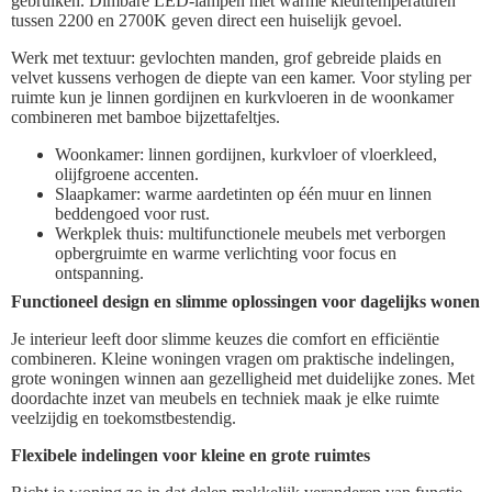
gebruiken. Dimbare LED-lampen met warme kleurtemperaturen
tussen 2200 en 2700K geven direct een huiselijk gevoel.
Werk met textuur: gevlochten manden, grof gebreide plaids en
velvet kussens verhogen de diepte van een kamer. Voor styling per
ruimte kun je linnen gordijnen en kurkvloeren in de woonkamer
combineren met bamboe bijzettafeltjes.
Woonkamer: linnen gordijnen, kurkvloer of vloerkleed,
olijfgroene accenten.
Slaapkamer: warme aardetinten op één muur en linnen
beddengoed voor rust.
Werkplek thuis: multifunctionele meubels met verborgen
opbergruimte en warme verlichting voor focus en
ontspanning.
Functioneel design en slimme oplossingen voor dagelijks wonen
Je interieur leeft door slimme keuzes die comfort en efficiëntie
combineren. Kleine woningen vragen om praktische indelingen,
grote woningen winnen aan gezelligheid met duidelijke zones. Met
doordachte inzet van meubels en techniek maak je elke ruimte
veelzijdig en toekomstbestendig.
Flexibele indelingen voor kleine en grote ruimtes