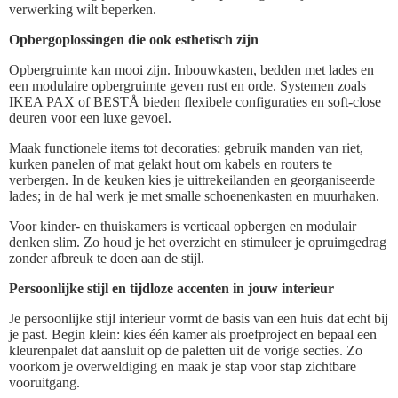
verwerking wilt beperken.
Opbergoplossingen die ook esthetisch zijn
Opbergruimte kan mooi zijn. Inbouwkasten, bedden met lades en
een modulaire opbergruimte geven rust en orde. Systemen zoals
IKEA PAX of BESTÅ bieden flexibele configuraties en soft-close
deuren voor een luxe gevoel.
Maak functionele items tot decoraties: gebruik manden van riet,
kurken panelen of mat gelakt hout om kabels en routers te
verbergen. In de keuken kies je uittrekeilanden en georganiseerde
lades; in de hal werk je met smalle schoenenkasten en muurhaken.
Voor kinder- en thuiskamers is verticaal opbergen en modulair
denken slim. Zo houd je het overzicht en stimuleer je opruimgedrag
zonder afbreuk te doen aan de stijl.
Persoonlijke stijl en tijdloze accenten in jouw interieur
Je persoonlijke stijl interieur vormt de basis van een huis dat echt bij
je past. Begin klein: kies één kamer als proefproject en bepaal een
kleurenpalet dat aansluit op de paletten uit de vorige secties. Zo
voorkom je overweldiging en maak je stap voor stap zichtbare
vooruitgang.