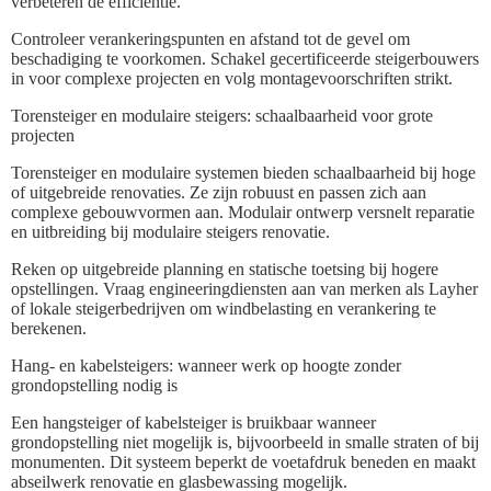
verbeteren de efficiëntie.
Controleer verankeringspunten en afstand tot de gevel om
beschadiging te voorkomen. Schakel gecertificeerde steigerbouwers
in voor complexe projecten en volg montagevoorschriften strikt.
Torensteiger en modulaire steigers: schaalbaarheid voor grote
projecten
Torensteiger en modulaire systemen bieden schaalbaarheid bij hoge
of uitgebreide renovaties. Ze zijn robuust en passen zich aan
complexe gebouwvormen aan. Modulair ontwerp versnelt reparatie
en uitbreiding bij modulaire steigers renovatie.
Reken op uitgebreide planning en statische toetsing bij hogere
opstellingen. Vraag engineeringdiensten aan van merken als Layher
of lokale steigerbedrijven om windbelasting en verankering te
berekenen.
Hang- en kabelsteigers: wanneer werk op hoogte zonder
grondopstelling nodig is
Een hangsteiger of kabelsteiger is bruikbaar wanneer
grondopstelling niet mogelijk is, bijvoorbeeld in smalle straten of bij
monumenten. Dit systeem beperkt de voetafdruk beneden en maakt
abseilwerk renovatie en glasbewassing mogelijk.