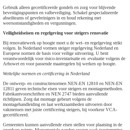
Gebruik alleen gecertificeerde gondels en zorg voor blijvende
bevestigingspunten en valbeveiliging. Schakel gespecialiseerde
abseilteams of gevelreinigers in en houd rekening met
weersomstandigheden en vergunningen.
Veiligheidseisen en regelgeving voor steigers renovatie
Bij renovatiewerk op hoogte moet u de wet- en regelgeving strikt
volgen. In Nederland vormen steiger regelgeving Nederland en
Europese normen de basis voor veilige uitvoering. U bent
verantwoordelijk voor risico-inventarisatie en -evaluatie volgens de
Arbowet en voor passende maatregelen bij werken op hoogte.
Wettelijke normen en certificering in Nederland
De ontwerp- en constructienormen NEN-EN 12810 en NEN-EN
12811 geven technische eisen voor steigers en montagemethoden.
Fabrikantvoorschriften en NEN 2747 bieden aanvullende
richtlijnen. Zorg dat montage gebeurt volgens de
montagehandleiding en laat werkzaamheden uitvoeren door
vakmensen met juiste certificering steigers, bij voorkeur VCA-
gecertificeerd.
Gemeenten kunnen aanvullende eisen stellen voor plaatsing in de
openbare ruimte. Monumentale panden vragen vaak toestemming