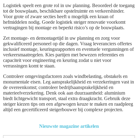
Logistiek speelt een grote rol in uw planning. Beoordeel de toegang
tot de bouwplaats, beschikbare opstelruimte en verkeershinder.
Voor grote of zware secties heeft u mogelijk een kraan of
hefmiddelen nodig. Goede logistiek steiger renovatie voorkomt
vertragingen bij montage en beperkt risico’s op de bouwplaats.
Zet montage- en demontagetijd in uw planning en zorg voor
gekwalificeerd personeel op die dagen. Vraag leveranciers offertes
inclusief montage, keuringsrapporten en eventuele vergunningen of
verkeersmaatregelen. Kies partijen met bewezen referenties en
capaciteit voor engineering en keuring zodat u niet voor
verrassingen komt te staan.
Controleer omgevingsfactoren zoals windbelasting, obstakels en
monumentale eisen. Leg aansprakelijkheid en verzekeringen vast in
de overeenkomst; controleer bedrijfsaansprakelijkheid en
materieelverzekering. Denk ook aan duurzaamheid: aluminium
biedt lichtgewicht transport, staal extra draagkracht. Gebruik deze
steiger kiezen tips om een afgewogen keuze te maken en raadpleeg
altijd een gecertificeerd steigerbouwer bij complexe projecten.
Nieuwste magazine artikelen