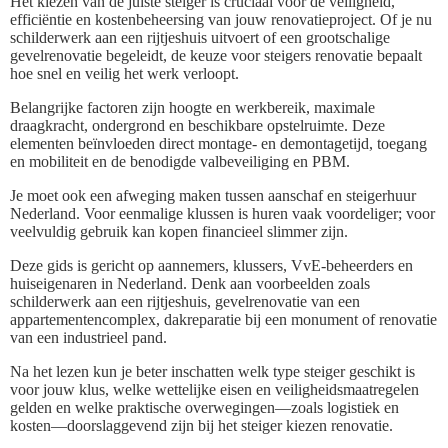
Het kiezen van de juiste steiger is cruciaal voor de veiligheid,
efficiëntie en kostenbeheersing van jouw renovatieproject. Of je nu
schilderwerk aan een rijtjeshuis uitvoert of een grootschalige
gevelrenovatie begeleidt, de keuze voor steigers renovatie bepaalt
hoe snel en veilig het werk verloopt.
Belangrijke factoren zijn hoogte en werkbereik, maximale
draagkracht, ondergrond en beschikbare opstelruimte. Deze
elementen beïnvloeden direct montage- en demontagetijd, toegang
en mobiliteit en de benodigde valbeveiliging en PBM.
Je moet ook een afweging maken tussen aanschaf en steigerhuur
Nederland. Voor eenmalige klussen is huren vaak voordeliger; voor
veelvuldig gebruik kan kopen financieel slimmer zijn.
Deze gids is gericht op aannemers, klussers, VvE-beheerders en
huiseigenaren in Nederland. Denk aan voorbeelden zoals
schilderwerk aan een rijtjeshuis, gevelrenovatie van een
appartementencomplex, dakreparatie bij een monument of renovatie
van een industrieel pand.
Na het lezen kun je beter inschatten welk type steiger geschikt is
voor jouw klus, welke wettelijke eisen en veiligheidsmaatregelen
gelden en welke praktische overwegingen—zoals logistiek en
kosten—doorslaggevend zijn bij het steiger kiezen renovatie.