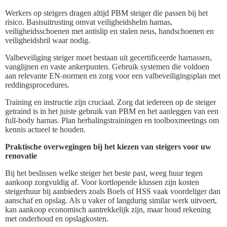
Werkers op steigers dragen altijd PBM steiger die passen bij het
risico. Basisuitrusting omvat veiligheidshelm harnas,
veiligheidsschoenen met antislip en stalen neus, handschoenen en
veiligheidsbril waar nodig.
Valbeveiliging steiger moet bestaan uit gecertificeerde harnassen,
vanglijnen en vaste ankerpunten. Gebruik systemen die voldoen
aan relevante EN-normen en zorg voor een valbeveiligingsplan met
reddingsprocedures.
Training en instructie zijn cruciaal. Zorg dat iedereen op de steiger
getraind is in het juiste gebruik van PBM en het aanleggen van een
full-body harnas. Plan herhalingstrainingen en toolboxmeetings om
kennis actueel te houden.
Praktische overwegingen bij het kiezen van steigers voor uw
renovatie
Bij het beslissen welke steiger het beste past, weeg huur tegen
aankoop zorgvuldig af. Voor kortlopende klussen zijn kosten
steigerhuur bij aanbieders zoals Boels of HSS vaak voordeliger dan
aanschaf en opslag. Als u vaker of langdurig similar werk uitvoert,
kan aankoop economisch aantrekkelijk zijn, maar houd rekening
met onderhoud en opslagkosten.