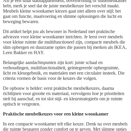
Als je een smal stadsappartement, bovenwoning of studentenkamer
hebt, merk je snel dat de juiste meubelkeuze het verschil maakt.
Meubels kleine woonkamer kiezen gaat niet alleen over stijl; het
gaat om functie, maatvoering en slimme oplossingen die lucht en
beweging bewaren.
Dit artikel helpt jou als bewoner in Nederland met praktische
adviezen voor kleine woonkamer inrichten. Je leest over meubels
voor kleine ruimte die multifunctioneel zijn, compacte meubels die
slim opbergen en duurzame opties die passen bij merken als IKEA,
Leen Bakker en HAY.
Belangrijke aandachtspunten zijn kort: juiste schaal en
verhoudingen, multifunctionaliteit, geïntegreerde opbergruimte,
licht en kleurgebruik, en materialen met een circulaire insteek. Die
criteria vormen de basis voor de keuzes die volgen.
De opbouw is helder: eerst praktische meubelkeuzes, daarna
richtlijnen voor grootte en materiaal, vervolgens hoe je prioriteiten
stelt bij aanschaf, en tot slot stijl- en kleurstrategieën om je ruimte
optisch te vergroten.
Praktische meubelkeuzes voor een kleine woonkamer
In een compacte woonkamer telt elke keuze. Denk na over meubels
die ruimte besparen zonder comfort op te geven. Met slimme opties