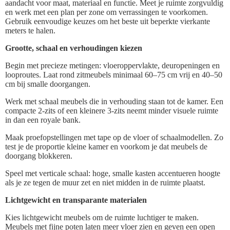
aandacht voor maat, materiaal en functie. Meet je ruimte zorgvuldig
en werk met een plan per zone om verrassingen te voorkomen.
Gebruik eenvoudige keuzes om het beste uit beperkte vierkante
meters te halen.
Grootte, schaal en verhoudingen kiezen
Begin met precieze metingen: vloeroppervlakte, deuropeningen en
looproutes. Laat rond zitmeubels minimaal 60–75 cm vrij en 40–50
cm bij smalle doorgangen.
Werk met schaal meubels die in verhouding staan tot de kamer. Een
compacte 2-zits of een kleinere 3-zits neemt minder visuele ruimte
in dan een royale bank.
Maak proefopstellingen met tape op de vloer of schaalmodellen. Zo
test je de proportie kleine kamer en voorkom je dat meubels de
doorgang blokkeren.
Speel met verticale schaal: hoge, smalle kasten accentueren hoogte
als je ze tegen de muur zet en niet midden in de ruimte plaatst.
Lichtgewicht en transparante materialen
Kies lichtgewicht meubels om de ruimte luchtiger te maken.
Meubels met fijne poten laten meer vloer zien en geven een open