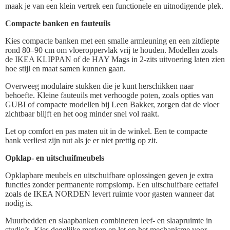
maak je van een klein vertrek een functionele en uitnodigende plek.
Compacte banken en fauteuils
Kies compacte banken met een smalle armleuning en een zitdiepte
rond 80–90 cm om vloeroppervlak vrij te houden. Modellen zoals
de IKEA KLIPPAN of de HAY Mags in 2-zits uitvoering laten zien
hoe stijl en maat samen kunnen gaan.
Overweeg modulaire stukken die je kunt herschikken naar
behoefte. Kleine fauteuils met verhoogde poten, zoals opties van
GUBI of compacte modellen bij Leen Bakker, zorgen dat de vloer
zichtbaar blijft en het oog minder snel vol raakt.
Let op comfort en pas maten uit in de winkel. Een te compacte
bank verliest zijn nut als je er niet prettig op zit.
Opklap- en uitschuifmeubels
Opklapbare meubels en uitschuifbare oplossingen geven je extra
functies zonder permanente rompslomp. Een uitschuifbare eettafel
zoals de IKEA NORDEN levert ruimte voor gasten wanneer dat
nodig is.
Muurbedden en slaapbanken combineren leef- en slaapruimte in
studio’s. Kies degelijke merken en let op het mechanisme voor