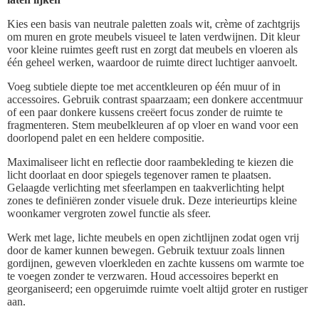
Kies een basis van neutrale paletten zoals wit, crème of zachtgrijs
om muren en grote meubels visueel te laten verdwijnen. Dit kleur
voor kleine ruimtes geeft rust en zorgt dat meubels en vloeren als
één geheel werken, waardoor de ruimte direct luchtiger aanvoelt.
Voeg subtiele diepte toe met accentkleuren op één muur of in
accessoires. Gebruik contrast spaarzaam; een donkere accentmuur
of een paar donkere kussens creëert focus zonder de ruimte te
fragmenteren. Stem meubelkleuren af op vloer en wand voor een
doorlopend palet en een heldere compositie.
Maximaliseer licht en reflectie door raambekleding te kiezen die
licht doorlaat en door spiegels tegenover ramen te plaatsen.
Gelaagde verlichting met sfeerlampen en taakverlichting helpt
zones te definiëren zonder visuele druk. Deze interieurtips kleine
woonkamer vergroten zowel functie als sfeer.
Werk met lage, lichte meubels en open zichtlijnen zodat ogen vrij
door de kamer kunnen bewegen. Gebruik textuur zoals linnen
gordijnen, geweven vloerkleden en zachte kussens om warmte toe
te voegen zonder te verzwaren. Houd accessoires beperkt en
georganiseerd; een opgeruimde ruimte voelt altijd groter en rustiger
aan.