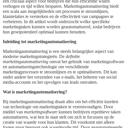
een cruciaal aspect voor bedrijven die hun efficiëntie willen
verhogen en tijd willen besparen. Marketingautomatisering biedt
een scala aan mogelijkheden om processen te stroomlijnen,
klantrelaties te versterken en de effectiviteit van campagnes te
verbeteren. In dit artikel wordt onderzocht welke specifieke
marketingtaken kunnen worden geautomatiseerd, zodat bedrijven
hun groeipotentieel optimaal kunnen benutten.
Inleiding tot marketingautomatisering
Marketingautomatisering is een steeds belangrijker aspect van
moderne marketingstrategieën. De
definitie
marketingautomatisering
omvat het gebruik van marketingsoftware
en automatiseringstechnologie om verschillende
marketingprocessen te stroomlijnen en te optimaliseren. Dit kan
onder andere het verzenden van e-mails, het beheren van social
media-accounts en het opvolgen van leads omvatten.
Wat is marketingautomatisering?
Bij marketingautomatisering draait alles om het efficiënt inzetten
van technologie om marketingtaken te vereenvoudigen. Door
middel van
marketingsoftware
kunnen bedrijven repetitieve taken
automatiseren, wat hen in staat stelt om zich te focussen op de
creatie van waarde voor hun klanten. Dit voorkomt niet alleen
fouten maar bespaart ook waardevolle tijd. Door geautomatiseerde