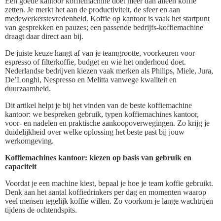
Een goede kantoor koffiemachine doet meer dan alleen koffie
zetten. Je merkt het aan de productiviteit, de sfeer en aan
medewerkerstevredenheid. Koffie op kantoor is vaak het startpunt
van gesprekken en pauzes; een passende bedrijfs-koffiemachine
draagt daar direct aan bij.
De juiste keuze hangt af van je teamgrootte, voorkeuren voor
espresso of filterkoffie, budget en wie het onderhoud doet.
Nederlandse bedrijven kiezen vaak merken als Philips, Miele, Jura,
De’Longhi, Nespresso en Melitta vanwege kwaliteit en
duurzaamheid.
Dit artikel helpt je bij het vinden van de beste koffiemachine
kantoor: we bespreken gebruik, typen koffiemachines kantoor,
voor- en nadelen en praktische aankoopoverwegingen. Zo krijg je
duidelijkheid over welke oplossing het beste past bij jouw
werkomgeving.
Koffiemachines kantoor: kiezen op basis van gebruik en
capaciteit
Voordat je een machine kiest, bepaal je hoe je team koffie gebruikt.
Denk aan het aantal koffiedrinkers per dag en momenten waarop
veel mensen tegelijk koffie willen. Zo voorkom je lange wachtrijen
tijdens de ochtendspits.