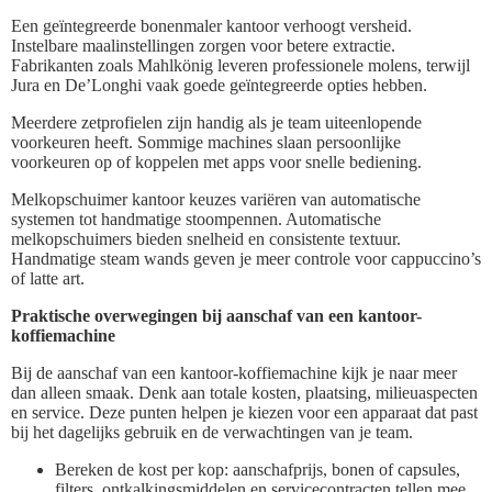
Een geïntegreerde bonenmaler kantoor verhoogt versheid.
Instelbare maalinstellingen zorgen voor betere extractie.
Fabrikanten zoals Mahlkönig leveren professionele molens, terwijl
Jura en De’Longhi vaak goede geïntegreerde opties hebben.
Meerdere zetprofielen zijn handig als je team uiteenlopende
voorkeuren heeft. Sommige machines slaan persoonlijke
voorkeuren op of koppelen met apps voor snelle bediening.
Melkopschuimer kantoor keuzes variëren van automatische
systemen tot handmatige stoompennen. Automatische
melkopschuimers bieden snelheid en consistente textuur.
Handmatige steam wands geven je meer controle voor cappuccino’s
of latte art.
Praktische overwegingen bij aanschaf van een kantoor-
koffiemachine
Bij de aanschaf van een kantoor-koffiemachine kijk je naar meer
dan alleen smaak. Denk aan totale kosten, plaatsing, milieuaspecten
en service. Deze punten helpen je kiezen voor een apparaat dat past
bij het dagelijks gebruik en de verwachtingen van je team.
Bereken de kost per kop: aanschafprijs, bonen of capsules,
filters, ontkalkingsmiddelen en servicecontracten tellen mee.