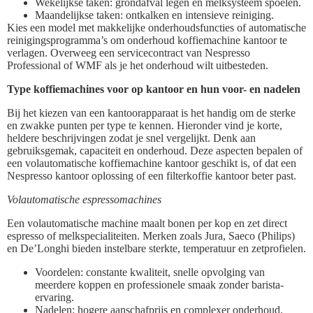
Wekelijkse taken: grondafval legen en melksysteem spoelen.
Maandelijkse taken: ontkalken en intensieve reiniging.
Kies een model met makkelijke onderhoudsfuncties of automatische
reinigingsprogramma’s om onderhoud koffiemachine kantoor te
verlagen. Overweeg een servicecontract van Nespresso
Professional of WMF als je het onderhoud wilt uitbesteden.
Type koffiemachines voor op kantoor en hun voor- en nadelen
Bij het kiezen van een kantoorapparaat is het handig om de sterke
en zwakke punten per type te kennen. Hieronder vind je korte,
heldere beschrijvingen zodat je snel vergelijkt. Denk aan
gebruiksgemak, capaciteit en onderhoud. Deze aspecten bepalen of
een volautomatische koffiemachine kantoor geschikt is, of dat een
Nespresso kantoor oplossing of een filterkoffie kantoor beter past.
Volautomatische espressomachines
Een volautomatische machine maalt bonen per kop en zet direct
espresso of melkspecialiteiten. Merken zoals Jura, Saeco (Philips)
en De’Longhi bieden instelbare sterkte, temperatuur en zetprofielen.
Voordelen: constante kwaliteit, snelle opvolging van
meerdere koppen en professionele smaak zonder barista-
ervaring.
Nadelen: hogere aanschafprijs en complexer onderhoud.