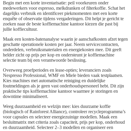
Begin met een korte inventarisatie: peil voorkeuren onder
medewerkers voor espresso, melkdranken of filterkoffie. Schat het
dagelijks verbruik en identificeer piekmomenten met een korte
enquête of observatie tijdens vergaderingen. Dit helpt je gericht te
zoeken naar de beste koffiemachine kantoor kiezen die past bij
jullie koffiecultuur.
Maak een kosten‑batenanalyse waarin je aanschafkosten afzet tegen
geschatte operationele kosten per jaar. Neem servicecontracten,
onderdelen, verbruiksmaterialen en energiekosten mee. Dit geeft
helder zicht op prijs per kop en ondersteunt je koffiemachine
selectie team bij een verantwoorde beslissing.
Overweeg proefperiodes en lease-opties; leveranciers zoals
Nespresso Professional, WMF en Miele bieden vaak testplaatsen.
Kies machines met automatische reiniging en duidelijke
foutmeldingen als je geen vast onderhoudspersoneel hebt. Dit zijn
praktische tips koffiemachine kantoor waarmee je storingen en
downtime minimaliseert.
Weeg duurzaamheid en welzijn mee: kies duurzame koffie
(biologisch of Rainforest Alliance), controleer recycleprogramma’s
voor capsules en selecteer energiezuinige modellen. Maak een
besluitmatrix met criteria zoals capaciteit, prijs per kop, onderhoud
en duurzaamheid. Selecteer 2–3 modellen en organiseer een