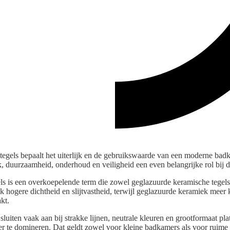
egels bepaalt het uiterlijk en de gebruikswaarde van een moderne bad
, duurzaamheid, onderhoud en veiligheid een even belangrijke rol bij di
 is een overkoepelende term die zowel geglazuurde keramische tegels a
k hogere dichtheid en slijtvastheid, terwijl geglazuurde keramiek meer k
kt.
uiten vaak aan bij strakke lijnen, neutrale kleuren en grootformaat pl
er te domineren. Dat geldt zowel voor kleine badkamers als voor rui