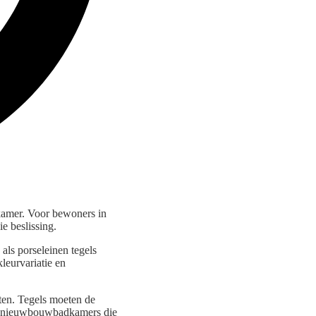
kamer. Voor bewoners in
e beslissing.
ls porseleinen tegels
leurvariatie en
aten. Tegels moeten de
me nieuwbouwbadkamers die