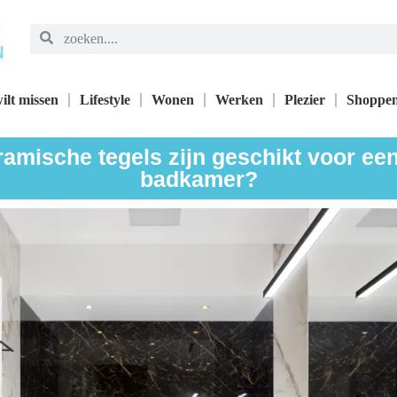
ilt missen
Lifestyle
Wonen
Werken
Plezier
Shoppe
amische tegels zijn geschikt voor e
badkamer?