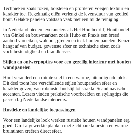
Technieken zoals roken, borstelen en profileren voegen textuur en
karakter toe. Regelmatig oliën verlengt de levensduur van geolied
hout. Gelakte panelen volstaan vaak met een milde reiniging.
In Nederland bieden leveranciers als Het Houtbedrijf, Houthandel
van Ginkel en bouwmarkten zoals Hubo en Praxis een breed
aanbod van eiken, walnoot, grenen en teak houten panelen. Keuze
hangt af van budget, gewenste sfeer en technische eisen zoals
vochtbestendigheid en brandklasse.
Stijlen en ontwerpopties voor een gezellig interieur met houten
wandpanelen
Hout verandert een ruimte snel in een warme, uitnodigende plek.
Dit deel toont hoe verschillende stijlen houtpanelen sfeer en
karakter geven, van robuuste landstijl tot strakke Scandinavische
accenten. Lezers vinden praktische voorbeelden en stylingtips die
passen bij Nederlandse interieurs.
Rustieke en landelijke toepassingen
Voor een landelijke look werken rustieke houten wandpanelen erg
goed. Grof afgewerkte planken met zichtbare knoesten en warme
bruintinten creëren direct sfeer.