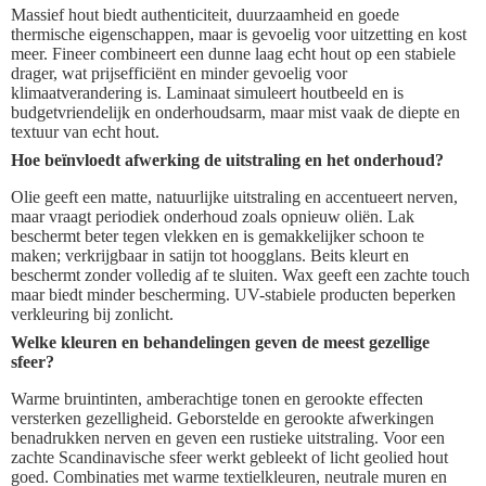
Massief hout biedt authenticiteit, duurzaamheid en goede
thermische eigenschappen, maar is gevoelig voor uitzetting en kost
meer. Fineer combineert een dunne laag echt hout op een stabiele
drager, wat prijsefficiënt en minder gevoelig voor
klimaatverandering is. Laminaat simuleert houtbeeld en is
budgetvriendelijk en onderhoudsarm, maar mist vaak de diepte en
textuur van echt hout.
Hoe beïnvloedt afwerking de uitstraling en het onderhoud?
Olie geeft een matte, natuurlijke uitstraling en accentueert nerven,
maar vraagt periodiek onderhoud zoals opnieuw oliën. Lak
beschermt beter tegen vlekken en is gemakkelijker schoon te
maken; verkrijgbaar in satijn tot hoogglans. Beits kleurt en
beschermt zonder volledig af te sluiten. Wax geeft een zachte touch
maar biedt minder bescherming. UV-stabiele producten beperken
verkleuring bij zonlicht.
Welke kleuren en behandelingen geven de meest gezellige
sfeer?
Warme bruintinten, amberachtige tonen en gerookte effecten
versterken gezelligheid. Geborstelde en gerookte afwerkingen
benadrukken nerven en geven een rustieke uitstraling. Voor een
zachte Scandinavische sfeer werkt gebleekt of licht geolied hout
goed. Combinaties met warme textielkleuren, neutrale muren en