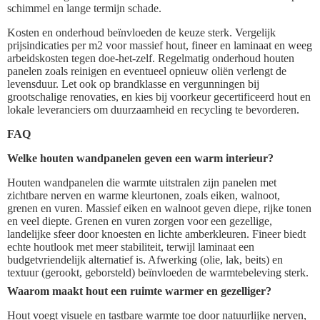
schimmel en lange termijn schade.
Kosten en onderhoud beïnvloeden de keuze sterk. Vergelijk
prijsindicaties per m2 voor massief hout, fineer en laminaat en weeg
arbeidskosten tegen doe-het-zelf. Regelmatig onderhoud houten
panelen zoals reinigen en eventueel opnieuw oliën verlengt de
levensduur. Let ook op brandklasse en vergunningen bij
grootschalige renovaties, en kies bij voorkeur gecertificeerd hout en
lokale leveranciers om duurzaamheid en recycling te bevorderen.
FAQ
Welke houten wandpanelen geven een warm interieur?
Houten wandpanelen die warmte uitstralen zijn panelen met
zichtbare nerven en warme kleurtonen, zoals eiken, walnoot,
grenen en vuren. Massief eiken en walnoot geven diepe, rijke tonen
en veel diepte. Grenen en vuren zorgen voor een gezellige,
landelijke sfeer door knoesten en lichte amberkleuren. Fineer biedt
echte houtlook met meer stabiliteit, terwijl laminaat een
budgetvriendelijk alternatief is. Afwerking (olie, lak, beits) en
textuur (gerookt, geborsteld) beïnvloeden de warmtebeleving sterk.
Waarom maakt hout een ruimte warmer en gezelliger?
Hout voegt visuele en tastbare warmte toe door natuurlijke nerven,