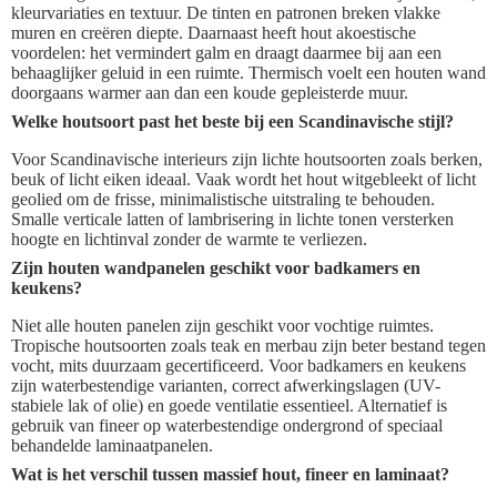
kleurvariaties en textuur. De tinten en patronen breken vlakke
muren en creëren diepte. Daarnaast heeft hout akoestische
voordelen: het vermindert galm en draagt daarmee bij aan een
behaaglijker geluid in een ruimte. Thermisch voelt een houten wand
doorgaans warmer aan dan een koude gepleisterde muur.
Welke houtsoort past het beste bij een Scandinavische stijl?
Voor Scandinavische interieurs zijn lichte houtsoorten zoals berken,
beuk of licht eiken ideaal. Vaak wordt het hout witgebleekt of licht
geolied om de frisse, minimalistische uitstraling te behouden.
Smalle verticale latten of lambrisering in lichte tonen versterken
hoogte en lichtinval zonder de warmte te verliezen.
Zijn houten wandpanelen geschikt voor badkamers en
keukens?
Niet alle houten panelen zijn geschikt voor vochtige ruimtes.
Tropische houtsoorten zoals teak en merbau zijn beter bestand tegen
vocht, mits duurzaam gecertificeerd. Voor badkamers en keukens
zijn waterbestendige varianten, correct afwerkingslagen (UV-
stabiele lak of olie) en goede ventilatie essentieel. Alternatief is
gebruik van fineer op waterbestendige ondergrond of speciaal
behandelde laminaatpanelen.
Wat is het verschil tussen massief hout, fineer en laminaat?