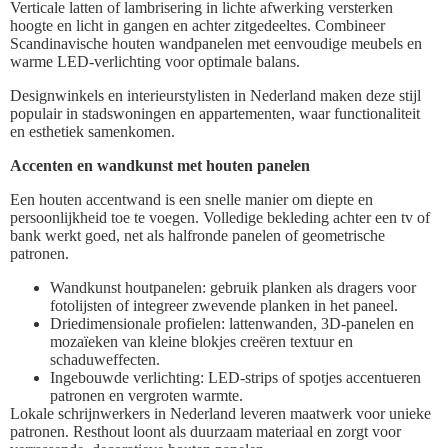
Verticale latten of lambrisering in lichte afwerking versterken
hoogte en licht in gangen en achter zitgedeeltes. Combineer
Scandinavische houten wandpanelen met eenvoudige meubels en
warme LED-verlichting voor optimale balans.
Designwinkels en interieurstylisten in Nederland maken deze stijl
populair in stadswoningen en appartementen, waar functionaliteit
en esthetiek samenkomen.
Accenten en wandkunst met houten panelen
Een houten accentwand is een snelle manier om diepte en
persoonlijkheid toe te voegen. Volledige bekleding achter een tv of
bank werkt goed, net als halfronde panelen of geometrische
patronen.
Wandkunst houtpanelen: gebruik planken als dragers voor
fotolijsten of integreer zwevende planken in het paneel.
Driedimensionale profielen: lattenwanden, 3D-panelen en
mozaïeken van kleine blokjes creëren textuur en
schaduweffecten.
Ingebouwde verlichting: LED-strips of spotjes accentueren
patronen en vergroten warmte.
Lokale schrijnwerkers in Nederland leveren maatwerk voor unieke
patronen. Resthout loont als duurzaam materiaal en zorgt voor