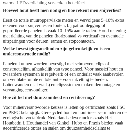
warme LED-verlichting versterken het effect.
Hoeveel hout heeft men nodig en hoe rekent men snijverlies?
Eerst de totale muuroppervlakte meten en vervolgens 5–10% extra
rekenen voor snijverlies en fouten; bij patroonlegging of
geprofileerde panelen is vaak 10–15% aan te raden. Houd rekening
met richting van de panelen (horizontaal vs verticaal) en eventuele
uitsparingen voor deuren, ramen en stopcontacten.
Welke bevestigingsmethoden zijn gebruikelijk en is een
onderconstructie nodig?
Panelen kunnen worden bevestigd met schroeven, clips of
constructielijm, afhankelijk van type paneel. Voor massief hout en
zwaardere systemen is regelwerk of een onderlat vaak aanbevolen
om ventilatieruimte en tolerantie voor uitzetting te bieden.
Lattenwanden (slat walls) en clipsystemen maken demontage en
vervanging eenvoudiger.
Hoe zit het met duurzaamheid en certificering?
Voor milieuverantwoorde keuzes is letten op certificaten zoals FSC
en PEFC belangrijk. Gerecycled hout en houtfineer verminderen de
ecologische voetafdruk. Nederlandse leveranciers zoals Het
Houtbedrijf, Houthandel van Ginkel, Hubo en Praxis bieden vaak
gecertificeerde opties en stalen om duurzaamheidsclaims te