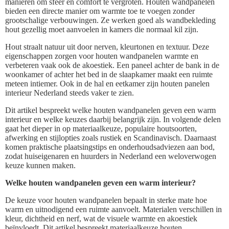
manieren om sfeer en comfort te vergroten. Houten wandpanelen
bieden een directe manier om warmte toe te voegen zonder
grootschalige verbouwingen. Ze werken goed als wandbekleding
hout gezellig moet aanvoelen in kamers die normaal kil zijn.
Hout straalt natuur uit door nerven, kleurtonen en textuur. Deze
eigenschappen zorgen voor houten wandpanelen warmte en
verbeteren vaak ook de akoestiek. Een paneel achter de bank in de
woonkamer of achter het bed in de slaapkamer maakt een ruimte
meteen intiemer. Ook in de hal en eetkamer zijn houten panelen
interieur Nederland steeds vaker te zien.
Dit artikel bespreekt welke houten wandpanelen geven een warm
interieur en welke keuzes daarbij belangrijk zijn. In volgende delen
gaat het dieper in op materiaalkeuze, populaire houtsoorten,
afwerking en stijlopties zoals rustiek en Scandinavisch. Daarnaast
komen praktische plaatsingstips en onderhoudsadviezen aan bod,
zodat huiseigenaren en huurders in Nederland een weloverwogen
keuze kunnen maken.
Welke houten wandpanelen geven een warm interieur?
De keuze voor houten wandpanelen bepaalt in sterke mate hoe
warm en uitnodigend een ruimte aanvoelt. Materialen verschillen in
kleur, dichtheid en nerf, wat de visuele warmte en akoestiek
beïnvloedt. Dit artikel bespreekt materiaalkeuze houten