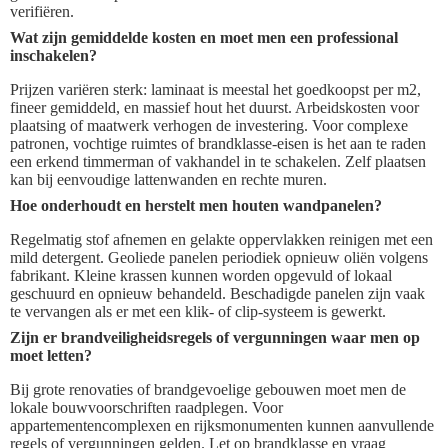
verifiëren.
Wat zijn gemiddelde kosten en moet men een professional
inschakelen?
Prijzen variëren sterk: laminaat is meestal het goedkoopst per m2,
fineer gemiddeld, en massief hout het duurst. Arbeidskosten voor
plaatsing of maatwerk verhogen de investering. Voor complexe
patronen, vochtige ruimtes of brandklasse-eisen is het aan te raden
een erkend timmerman of vakhandel in te schakelen. Zelf plaatsen
kan bij eenvoudige lattenwanden en rechte muren.
Hoe onderhoudt en herstelt men houten wandpanelen?
Regelmatig stof afnemen en gelakte oppervlakken reinigen met een
mild detergent. Geoliede panelen periodiek opnieuw oliën volgens
fabrikant. Kleine krassen kunnen worden opgevuld of lokaal
geschuurd en opnieuw behandeld. Beschadigde panelen zijn vaak
te vervangen als er met een klik- of clip-systeem is gewerkt.
Zijn er brandveiligheidsregels of vergunningen waar men op
moet letten?
Bij grote renovaties of brandgevoelige gebouwen moet men de
lokale bouwvoorschriften raadplegen. Voor
appartementencomplexen en rijksmonumenten kunnen aanvullende
regels of vergunningen gelden. Let op brandklasse en vraag