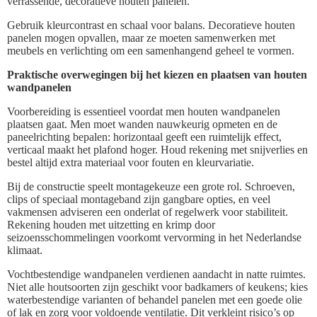
verrassende, decoratieve houten panelen.
Gebruik kleurcontrast en schaal voor balans. Decoratieve houten
panelen mogen opvallen, maar ze moeten samenwerken met
meubels en verlichting om een samenhangend geheel te vormen.
Praktische overwegingen bij het kiezen en plaatsen van houten
wandpanelen
Voorbereiding is essentieel voordat men houten wandpanelen
plaatsen gaat. Men moet wanden nauwkeurig opmeten en de
paneelrichting bepalen: horizontaal geeft een ruimtelijk effect,
verticaal maakt het plafond hoger. Houd rekening met snijverlies en
bestel altijd extra materiaal voor fouten en kleurvariatie.
Bij de constructie speelt montagekeuze een grote rol. Schroeven,
clips of speciaal montageband zijn gangbare opties, en veel
vakmensen adviseren een onderlat of regelwerk voor stabiliteit.
Rekening houden met uitzetting en krimp door
seizoensschommelingen voorkomt vervorming in het Nederlandse
klimaat.
Vochtbestendige wandpanelen verdienen aandacht in natte ruimtes.
Niet alle houtsoorten zijn geschikt voor badkamers of keukens; kies
waterbestendige varianten of behandel panelen met een goede olie
of lak en zorg voor voldoende ventilatie. Dit verkleint risico’s op