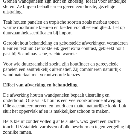
Grenen wandpanelen zijn licht en knoestig, ideaal voor landelijke
sferen. Ze blijven betaalbaar en geven een directe, gezellige
uitstraling.
Teak houten panelen en tropische soorten zoals merbau tonen
warme roodbruine kleuren en bieden vochtbestendigheid. Let op
duurzaamheidscertificaten bij import.
Gerookt hout behandeling en geborstelde afwerkingen veranderen
kleur en textuur. Gerookte eik geeft extra contrast, gebleekt hout
past bij Scandinavische, zachte warmte.
Voor wie duurzaamheid zoekt, zijn houtfineer en gerecyclede
panelen een aantrekkelijk alternatief. Zij combineren natuurlijk
wandmateriaal met verantwoorde keuzes.
Effect van afwerking en behandeling
De afwerking houten wandpanelen bepaalt uitstraling en
onderhoud. Olie vs lak hout is een veelvoorkomende afweging.
Olie accentueert nerven en houdt een matte, natuurlijke look. Lak
sluit het oppervlak af en is makkelijker schoon te maken.
Beits kleurt zonder volledig af te sluiten, wax geeft een zachte
touch. UV-stabiele varnissen of olie beschermen tegen vergeling bij
zonrijke ramen.