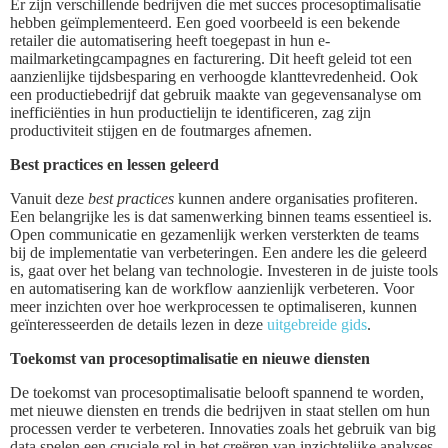
Er zijn verschillende bedrijven die met succes procesoptimalisatie
hebben geïmplementeerd. Een goed voorbeeld is een bekende
retailer die automatisering heeft toegepast in hun e-
mailmarketingcampagnes en facturering. Dit heeft geleid tot een
aanzienlijke tijdsbesparing en verhoogde klanttevredenheid. Ook
een productiebedrijf dat gebruik maakte van gegevensanalyse om
inefficiënties in hun productielijn te identificeren, zag zijn
productiviteit stijgen en de foutmarges afnemen.
Best practices en lessen geleerd
Vanuit deze
best practices
kunnen andere organisaties profiteren.
Een belangrijke les is dat samenwerking binnen teams essentieel is.
Open communicatie en gezamenlijk werken versterkten de teams
bij de implementatie van verbeteringen. Een andere les die geleerd
is, gaat over het belang van technologie. Investeren in de juiste tools
en automatisering kan de workflow aanzienlijk verbeteren. Voor
meer inzichten over hoe werkprocessen te optimaliseren, kunnen
geïnteresseerden de details lezen in deze
uitgebreide gids
.
Toekomst van procesoptimalisatie en nieuwe diensten
De toekomst van procesoptimalisatie belooft spannend te worden,
met nieuwe diensten en trends die bedrijven in staat stellen om hun
processen verder te verbeteren. Innovaties zoals het gebruik van big
data spelen een cruciale rol in het creëren van inzichtelijke analyses.