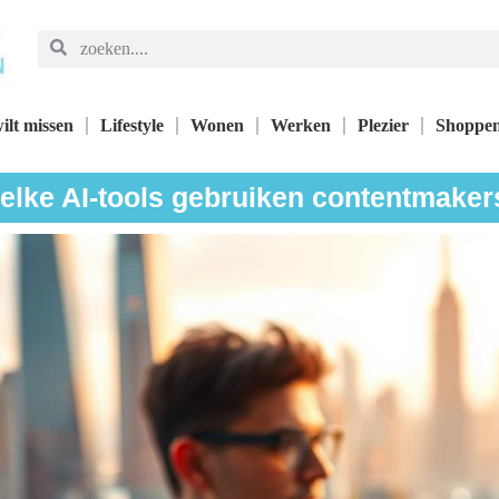
ilt missen
Lifestyle
Wonen
Werken
Plezier
Shoppe
elke AI-tools gebruiken contentmaker