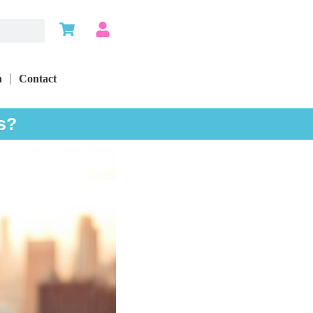
n
Contact
s?